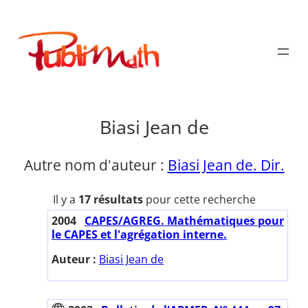
Aller
au
Publimath
contenu
Biasi Jean de
Autre nom d'auteur :
Biasi Jean de. Dir.
Il y a
17 résultats
pour cette recherche
2004
CAPES/AGREG. Mathématiques pour
le CAPES et l'agrégation interne.
Auteur :
Biasi Jean de