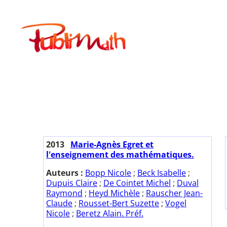
Aller
au
Publimath
contenu
2013
Marie-Agnès Egret et
l'enseignement des mathématiques.
Auteurs :
Bopp Nicole
;
Beck Isabelle
;
Dupuis Claire
;
De Cointet Michel
;
Duval
Raymond
;
Heyd Michèle
;
Rauscher Jean-
Claude
;
Rousset-Bert Suzette
;
Vogel
Nicole
;
Beretz Alain. Préf.