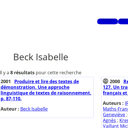
Mots-clés
Aute
Beck Isabelle
Il y a
8 résultats
pour cette recherche
2001
Produire et lire des textes de
2000
Re
démonstration. Une approche
127. Un tra
linguistique de textes de raisonnement.
français e
p. 87-110.
Auteurs :
I
Auteur :
Beck Isabelle
Maths-Fran
Geneviève
Agnès
;
Kre
Vaillant Mi