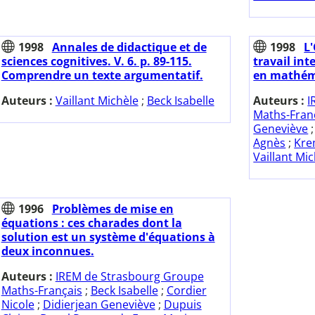
1998
Annales de didactique et de
1998
L'
sciences cognitives. V. 6. p. 89-115.
travail int
Comprendre un texte argumentatif.
en mathém
Auteurs :
Vaillant Michèle
;
Beck Isabelle
Auteurs :
I
Maths-Fran
Geneviève
Agnès
;
Kre
Vaillant Mi
1996
Problèmes de mise en
équations : ces charades dont la
solution est un système d'équations à
deux inconnues.
Auteurs :
IREM de Strasbourg Groupe
Maths-Français
;
Beck Isabelle
;
Cordier
Nicole
;
Didierjean Geneviève
;
Dupuis