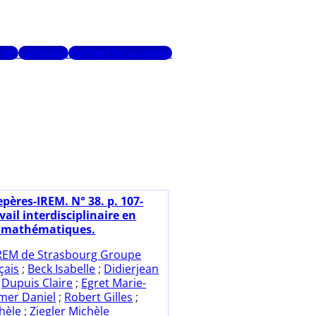
urs
Glossaire
Recherche avancée
pères-IREM. N° 38. p. 107-
vail interdisciplinaire en
t mathématiques.
REM de Strasbourg Groupe
çais
;
Beck Isabelle
;
Didierjean
;
Dupuis Claire
;
Egret Marie-
mer Daniel
;
Robert Gilles
;
chèle
;
Ziegler Michèle