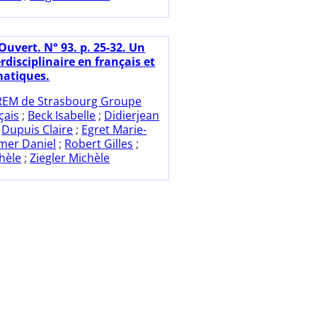
Ouvert. N° 93. p. 25-32. Un
erdisciplinaire en français et
atiques.
REM de Strasbourg Groupe
çais
;
Beck Isabelle
;
Didierjean
;
Dupuis Claire
;
Egret Marie-
mer Daniel
;
Robert Gilles
;
chèle
;
Ziegler Michèle