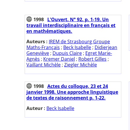
1998
L'Ouvert. N° 92. p. 1-19. Un
travail interdisciplinaire en français et
en mathématiques.
Auteurs :
IREM de Strasbourg Groupe
Maths-Français
;
Beck Isabelle
;
Didierjean
Geneviève
;
Dupuis Claire
;
Egret Marie-
Agnès
;
Kremer Daniel
;
Robert Gilles
;
Vaillant Michèle
;
Ziegler Michèle
1998
Actes du colloque, 23 et 24
janvier 1998. Une approche linguistique
de textes de raisonnement p. 1-22.
Auteur :
Beck Isabelle