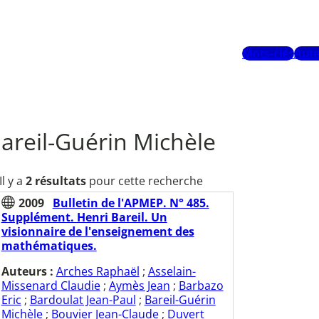
Mots-clés
Aute
areil-Guérin Michèle
Il y a
2 résultats
pour cette recherche
2009
Bulletin de l'APMEP. N° 485.
Supplément. Henri Bareil. Un
visionnaire de l'enseignement des
mathématiques.
Auteurs :
Arches Raphaël
;
Asselain-
Missenard Claudie
;
Aymès Jean
;
Barbazo
Eric
;
Bardoulat Jean-Paul
;
Bareil-Guérin
Michèle
;
Bouvier Jean-Claude
;
Duvert