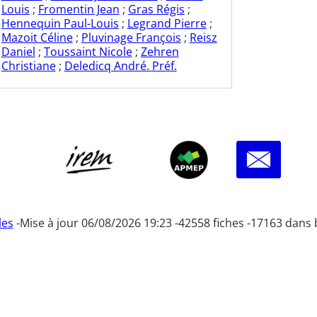
Louis
;
Fromentin Jean
;
Gras Régis
;
Hennequin Paul-Louis
;
Legrand Pierre
;
Mazoit Céline
;
Pluvinage François
;
Reisz
Daniel
;
Toussaint Nicole
;
Zehren
Christiane
;
Deledicq André. Préf.
les
-
Mise à jour 06/08/2026 19:23 -
42558 fiches -
17163 dans 