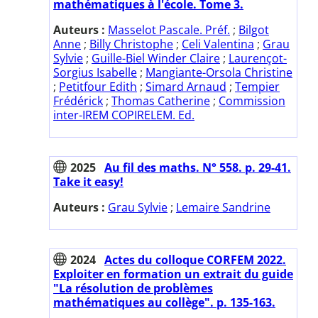
mathématiques à l'école. Tome 3.
Auteurs :
Masselot Pascale. Préf.
;
Bilgot
Anne
;
Billy Christophe
;
Celi Valentina
;
Grau
Sylvie
;
Guille-Biel Winder Claire
;
Laurençot-
Sorgius Isabelle
;
Mangiante-Orsola Christine
;
Petitfour Edith
;
Simard Arnaud
;
Tempier
Frédérick
;
Thomas Catherine
;
Commission
inter-IREM COPIRELEM. Ed.
2025
Au fil des maths. N° 558. p. 29-41.
Take it easy!
Auteurs :
Grau Sylvie
;
Lemaire Sandrine
2024
Actes du colloque CORFEM 2022.
Exploiter en formation un extrait du guide
"La résolution de problèmes
mathématiques au collège". p. 135-163.