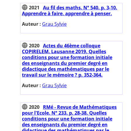
2021
Au fil des maths. N° 540. p. 3-10.
Apprendre à faire, apprendre à penser.
Auteur :
Grau Sylvie
2020
Actes du 46ème colloque
COPIRELEM. Lausanne 2019. Quelles
conditions pour une formation initiale
des enseignants du premier degré en
didactique des mathématiques par le
travail sur le mémoire ? p. 352-364.
Auteur :
Grau Sylvie
2020
RMé - Revue de Mathématiques
pour l'Ecole. N° 233. p. 28-38. Quelles
conditions pour une formation initiale
des enseignants du premier degré en
didactique des mathématiques par le