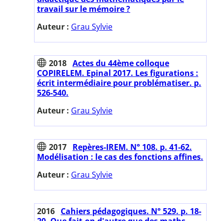
travail sur le mémoire ?
Auteur :
Grau Sylvie
2018
Actes du 44ème colloque
COPIRELEM. Epinal 2017. Les figurations :
écrit intermédiaire pour problématiser. p.
526-540.
Auteur :
Grau Sylvie
2017
Repères-IREM. N° 108. p. 41-62.
Modélisation : le cas des fonctions affines.
Auteur :
Grau Sylvie
2016
Cahiers pédagogiques. N° 529. p. 18-
20. Que fait-on d'autre que des maths,