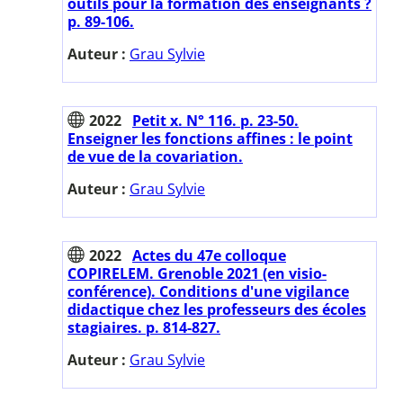
outils pour la formation des enseignants ?
p. 89-106.
Auteur :
Grau Sylvie
2022
Petit x. N° 116. p. 23-50.
Enseigner les fonctions affines : le point
de vue de la covariation.
Auteur :
Grau Sylvie
2022
Actes du 47e colloque
COPIRELEM. Grenoble 2021 (en visio-
conférence). Conditions d'une vigilance
didactique chez les professeurs des écoles
stagiaires. p. 814-827.
Auteur :
Grau Sylvie