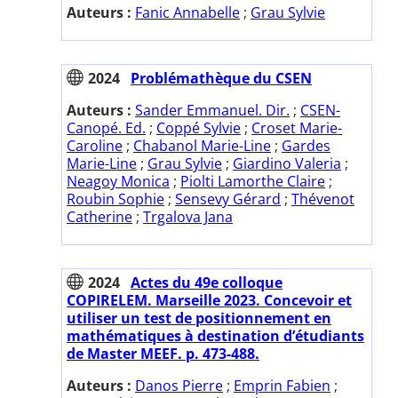
Auteurs :
Fanic Annabelle
;
Grau Sylvie
2024
Problémathèque du CSEN
Auteurs :
Sander Emmanuel. Dir.
;
CSEN-
Canopé. Ed.
;
Coppé Sylvie
;
Croset Marie-
Caroline
;
Chabanol Marie-Line
;
Gardes
Marie-Line
;
Grau Sylvie
;
Giardino Valeria
;
Neagoy Monica
;
Piolti Lamorthe Claire
;
Roubin Sophie
;
Sensevy Gérard
;
Thévenot
Catherine
;
Trgalova Jana
2024
Actes du 49e colloque
COPIRELEM. Marseille 2023. Concevoir et
utiliser un test de positionnement en
mathématiques à destination d’étudiants
de Master MEEF. p. 473-488.
Auteurs :
Danos Pierre
;
Emprin Fabien
;