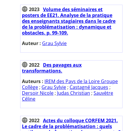
2023
Volume des séminaires et
posters de EE21. Analyse de la pratique
des enseignants stagiaires dans le cadre
de la problématisation : dynamique et
obstacles. p. 99-109.
Auteur :
Grau Sylvie
2022
Des pavages aux
transformations.
Auteurs :
IREM des Pays de la Loire Groupe
Collège
;
Grau Sylvie
;
Castagné Jacques
;
Dersoir Nicole
;
Judas Christian
;
Sauvètre
Céline
2022
Actes du colloque CORFEM 2021.
Le cadre de la problématisation : quels