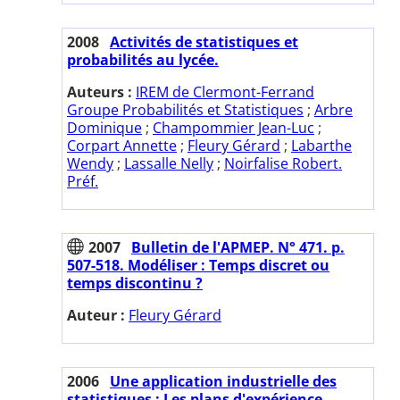
2008
Activités de statistiques et
probabilités au lycée.
Auteurs :
IREM de Clermont-Ferrand
Groupe Probabilités et Statistiques
;
Arbre
Dominique
;
Champommier Jean-Luc
;
Corpart Annette
;
Fleury Gérard
;
Labarthe
Wendy
;
Lassalle Nelly
;
Noirfalise Robert.
Préf.
2007
Bulletin de l'APMEP. N° 471. p.
507-518. Modéliser : Temps discret ou
temps discontinu ?
Auteur :
Fleury Gérard
2006
Une application industrielle des
statistiques : Les plans d'expérience.