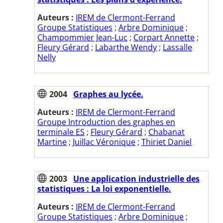
Auteurs :
IREM de Clermont-Ferrand
Groupe Statistiques
;
Arbre Dominique
;
Champommier Jean-Luc
;
Corpart Annette
;
Fleury Gérard
;
Labarthe Wendy
;
Lassalle
Nelly
2004
Graphes au lycée.
Auteurs :
IREM de Clermont-Ferrand
Groupe Introduction des graphes en
terminale ES
;
Fleury Gérard
;
Chabanat
Martine
;
Juillac Véronique
;
Thiriet Daniel
2003
Une application industrielle des
statistiques : La loi exponentielle.
Auteurs :
IREM de Clermont-Ferrand
Groupe Statistiques
;
Arbre Dominique
;