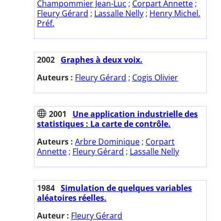
Champommier Jean-Luc
;
Corpart Annette
;
Fleury Gérard
;
Lassalle Nelly
;
Henry Michel.
Préf.
2002
Graphes à deux voix.
Auteurs :
Fleury Gérard
;
Cogis Olivier
2001
Une application industrielle des
statistiques : La carte de contrôle.
Auteurs :
Arbre Dominique
;
Corpart
Annette
;
Fleury Gérard
;
Lassalle Nelly
1984
Simulation de quelques variables
aléatoires réelles.
Auteur :
Fleury Gérard