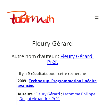
Aller
au
Publimath
contenu
Fleury Gérard
Autre nom d'auteur :
Fleury Gérard.
Préf.
Il y a
9 résultats
pour cette recherche
2009
Technosup. Programmation linéaire
avancée.
Auteurs :
Fleury Gérard
;
Lacomme Philippe
;
Dolgui Alexandre. Préf.