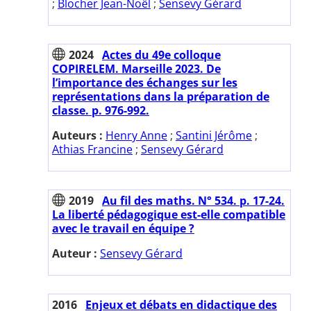
;
Blocher Jean-Noël
;
Sensevy Gérard
2024
Actes du 49e colloque
COPIRELEM. Marseille 2023. De
l’importance des échanges sur les
représentations dans la préparation de
classe. p. 976-992.
Auteurs :
Henry Anne
;
Santini Jérôme
;
Athias Francine
;
Sensevy Gérard
2019
Au fil des maths. N° 534. p. 17-24.
La liberté pédagogique est-elle compatible
avec le travail en équipe ?
Auteur :
Sensevy Gérard
2016
Enjeux et débats en didactique des