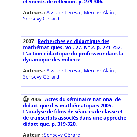
éléments de réflexion. p. 279-306.
Auteurs :
Assude Teresa
;
Mercier Alain
;
Sensevy Gérard
2007
Recherches en didactique des
mathématiques. Vol. 27. N° 2. p. 221-252.
L'action didactique du professeur dans la
dynamique des milieux.
Auteurs :
Assude Teresa
;
Mercier Alain
;
Sensevy Gérard
2006
Actes du séminaire national de
didactique des mathématiques 2005.
L'analyse de films de séances de classe et
de transcripts associés dans une approche
didactique. p. 319-320.
Auteur :
Sensevy Gérard