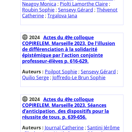
Neagoy Monica
;
Piolti Lamorthe Claire
;
Roubin Sophie
;
Sensevy Gérard
;
Thévenot
Catherine
;
Trgalova Jana
2024
Actes du 49e colloque
COPIRELEM. Marseille 2023. De l'illusion
de différenciation à la solidarité
épistémique par l'action conjointe
professeur-élèves p. 616-629.
Auteurs :
Poilpot Sophie
;
Sensevy Gérard
;
Quilio Serge
;
Joffredo-Le Brun Sophie
2024
Actes du 49e colloque
COPIRELEM. Marseille 2023. Séances
d’anticipation, des dispositifs pour la
réussite de tous. p. 639-656.
Auteurs :
Journal Catherine
;
Santini Jérôme