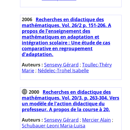
2006
Recherches en didactique des
mathématiques. Vol. 26/2 p. 151-206. A
propos de l'enseignement des
mathématiques en adaptation et
intégration scolaire : Une étude de cas
comparative en regroupement
d'adaptation.
Auteurs :
Sensevy Gérard
;
Toullec-Théry
Marie
;
Nédelec-Trohel Isabelle
2000
Recherches en didactique des
mathématiques. Vol. 20/3. p. 263-304. Vers
un modèle de l'action didactique du
professeur. A propos de la course à 20.
Auteurs :
Sensevy Gérard
;
Mercier Alain
;
Schubauer-Leoni Maria-Luisa