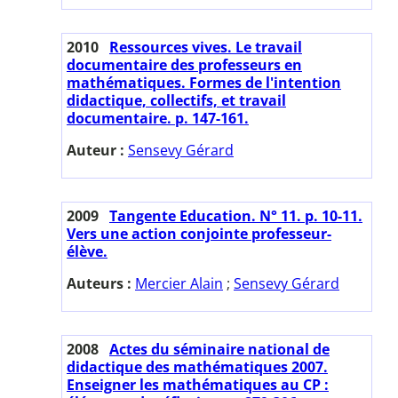
2010
Ressources vives. Le travail
documentaire des professeurs en
mathématiques. Formes de l'intention
didactique, collectifs, et travail
documentaire. p. 147-161.
Auteur :
Sensevy Gérard
2009
Tangente Education. N° 11. p. 10-11.
Vers une action conjointe professeur-
élève.
Auteurs :
Mercier Alain
;
Sensevy Gérard
2008
Actes du séminaire national de
didactique des mathématiques 2007.
Enseigner les mathématiques au CP :