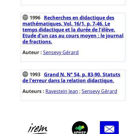
1996
Recherches en didactique des
mathématiques. Vol. 16/1. p. 7-46. Le
temps didactique et la durée de l'élève.
Etude d'un cas au cours moyen : le journal
de fractions.
Auteur :
Sensevy Gérard
1993
Grand N. N° 54. p. 83-90. Statuts
de l'erreur dans la relation didactique.
Auteurs :
Ravestein Jean
;
Sensevy Gérard