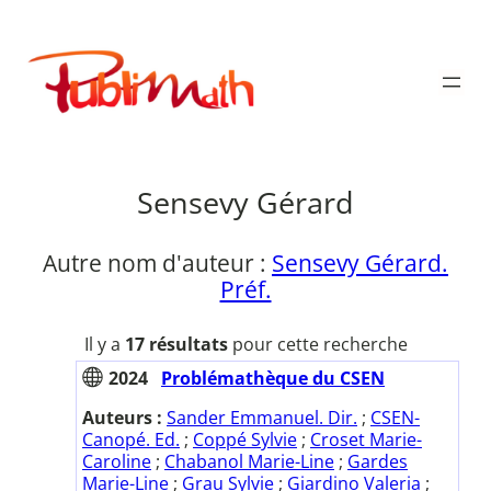
Aller
au
Publimath
contenu
Sensevy Gérard
Autre nom d'auteur :
Sensevy Gérard.
Préf.
Il y a
17 résultats
pour cette recherche
2024
Problémathèque du CSEN
Auteurs :
Sander Emmanuel. Dir.
;
CSEN-
Canopé. Ed.
;
Coppé Sylvie
;
Croset Marie-
Caroline
;
Chabanol Marie-Line
;
Gardes
Marie-Line
;
Grau Sylvie
;
Giardino Valeria
;