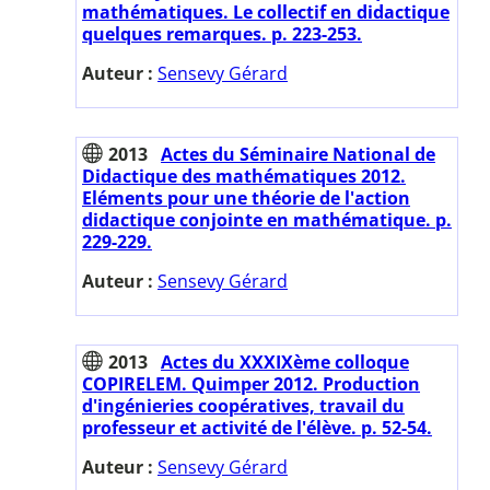
mathématiques. Le collectif en didactique
quelques remarques. p. 223-253.
Auteur :
Sensevy Gérard
2013
Actes du Séminaire National de
Didactique des mathématiques 2012.
Eléments pour une théorie de l'action
didactique conjointe en mathématique. p.
229-229.
Auteur :
Sensevy Gérard
2013
Actes du XXXIXème colloque
COPIRELEM. Quimper 2012. Production
d'ingénieries coopératives, travail du
professeur et activité de l'élève. p. 52-54.
Auteur :
Sensevy Gérard