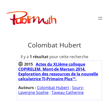
Aller
au
Publimath
contenu
Colombat Hubert
Il y a
1 résultat
pour cette recherche
2015
Actes du XLIème colloque
COPIRELEM. Mont-de Marsan 2014.
Exploration des ressources de la nouvelle
calculatrice TI-Primaire Plus™.
Auteurs :
Colombat Hubert
;
Soury-
Lavergne Sophie
;
Taveau Catherine