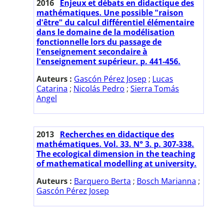
2016
Enjeux et débats en didactique des
mathématiques. Une possible "raison
d'être" du calcul différentiel élémentaire
dans le domaine de la modélisation
fonctionnelle lors du passage de
l'enseignement secondaire à
l'enseignement supérieur. p. 441-456.
Auteurs :
Gascón Pérez Josep
;
Lucas
Catarina
;
Nicolás Pedro
;
Sierra Tomás
Angel
2013
Recherches en didactique des
mathématiques. Vol. 33. N° 3. p. 307-338.
The ecological dimension in the teaching
of mathematical modelling at university.
Auteurs :
Barquero Berta
;
Bosch Marianna
;
Gascón Pérez Josep