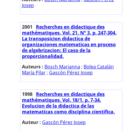
Josep
2001
Recherches en didactique des
mathématiques. Vol. 21. N° 3. p. 247-304.
La transposicion didactica de
organizaciones matematicas en proceso
de algebrizacion: El caso de la
proporcionalidad.
Auteurs :
Bosch Marianna
;
Bolea Catalán
María Pilar
;
Gascón Pérez Josep
1998
Recherches en didactique des
mathématiques. Vol. 18/1. p. 7-34.
Evolucion de la didactica de las
matematicas como disciplina cientifica.
Auteur :
Gascón Pérez Josep