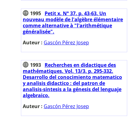
1995
Petit x. N° 37. p. 43-63. Un
nouveau modèle de l'algèbre élémentaire
comme alternative à "l'arithmétique
généralisée".
Auteur :
Gascón Pérez Josep
1993
Recherches en didactique des
mathématiques. Vol. 13/3. p. 295-332.
Desarrollo del conocimiento matematico
y analisis didactico : del patron de
analisis-sintesis a la génesis del lenguaje
algebraico.
Auteur :
Gascón Pérez Josep