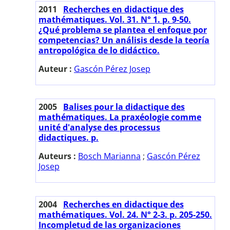
2011
Recherches en didactique des
mathématiques. Vol. 31. N° 1. p. 9-50.
¿Qué problema se plantea el enfoque por
competencias? Un análisis desde la teoría
antropológica de lo didáctico.
Auteur :
Gascón Pérez Josep
2005
Balises pour la didactique des
mathématiques. La praxéologie comme
unité d'analyse des processus
didactiques. p.
Auteurs :
Bosch Marianna
;
Gascón Pérez
Josep
2004
Recherches en didactique des
mathématiques. Vol. 24. N° 2-3. p. 205-250.
Incompletud de las organizaciones