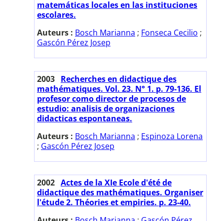
matemáticas locales en las instituciones
escolares.
Auteurs :
Bosch Marianna
;
Fonseca Cecilio
;
Gascón Pérez Josep
2003
Recherches en didactique des
mathématiques. Vol. 23. N° 1. p. 79-136. El
profesor como director de procesos de
estudio: analisis de organizaciones
didacticas espontaneas.
Auteurs :
Bosch Marianna
;
Espinoza Lorena
;
Gascón Pérez Josep
2002
Actes de la XIe Ecole d'été de
didactique des mathématiques. Organiser
l'étude 2. Théories et empiries. p. 23-40.
Auteurs :
Bosch Marianna
;
Gascón Pérez