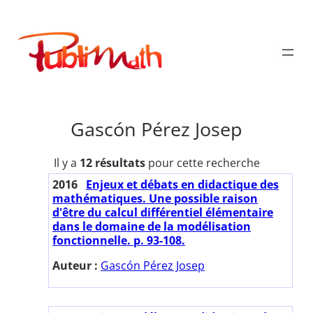
Aller
au
Publimath
contenu
Gascón Pérez Josep
Il y a
12 résultats
pour cette recherche
2016
Enjeux et débats en didactique des
mathématiques. Une possible raison
d'être du calcul différentiel élémentaire
dans le domaine de la modélisation
fonctionnelle. p. 93-108.
Auteur :
Gascón Pérez Josep