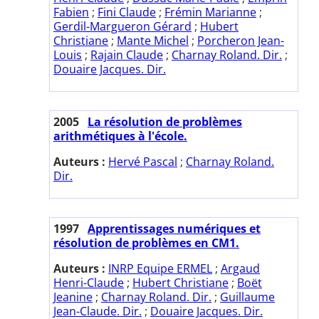
Fabien
;
Fini Claude
;
Frémin Marianne
;
Gerdil-Margueron Gérard
;
Hubert
Christiane
;
Mante Michel
;
Porcheron Jean-
Louis
;
Rajain Claude
;
Charnay Roland. Dir.
;
Douaire Jacques. Dir.
2005
La résolution de problèmes
arithmétiques à l'école.
Auteurs :
Hervé Pascal
;
Charnay Roland.
Dir.
1997
Apprentissages numériques et
résolution de problèmes en CM1.
Auteurs :
INRP Equipe ERMEL
;
Argaud
Henri-Claude
;
Hubert Christiane
;
Boët
Jeanine
;
Charnay Roland. Dir.
;
Guillaume
Jean-Claude. Dir.
;
Douaire Jacques. Dir.