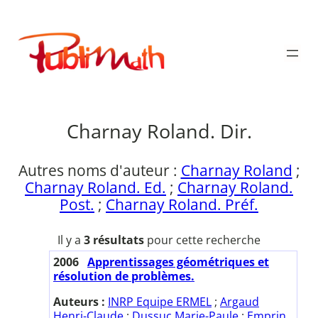
Aller
au
Publimath
contenu
Charnay Roland. Dir.
Autres noms d'auteur :
Charnay Roland
;
Charnay Roland. Ed.
;
Charnay Roland.
Post.
;
Charnay Roland. Préf.
Il y a
3 résultats
pour cette recherche
2006
Apprentissages géométriques et
résolution de problèmes.
Auteurs :
INRP Equipe ERMEL
;
Argaud
Henri-Claude
;
Dussuc Marie-Paule
;
Emprin