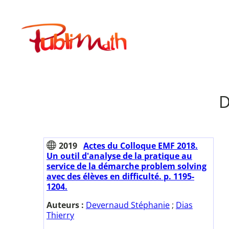
Aller
au
Publimath
contenu
D
2019
Actes du Colloque EMF 2018.
Un outil d'analyse de la pratique au
service de la démarche problem solving
avec des élèves en difficulté. p. 1195-
1204.
Auteurs :
Devernaud Stéphanie
;
Dias
Thierry