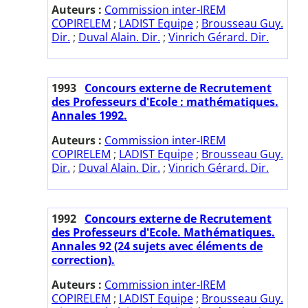
Auteurs :
Commission inter-IREM
COPIRELEM
;
LADIST Equipe
;
Brousseau Guy.
Dir.
;
Duval Alain. Dir.
;
Vinrich Gérard. Dir.
1993
Concours externe de Recrutement
des Professeurs d'Ecole : mathématiques.
Annales 1992.
Auteurs :
Commission inter-IREM
COPIRELEM
;
LADIST Equipe
;
Brousseau Guy.
Dir.
;
Duval Alain. Dir.
;
Vinrich Gérard. Dir.
1992
Concours externe de Recrutement
des Professeurs d'Ecole. Mathématiques.
Annales 92 (24 sujets avec éléments de
correction).
Auteurs :
Commission inter-IREM
COPIRELEM
;
LADIST Equipe
;
Brousseau Guy.