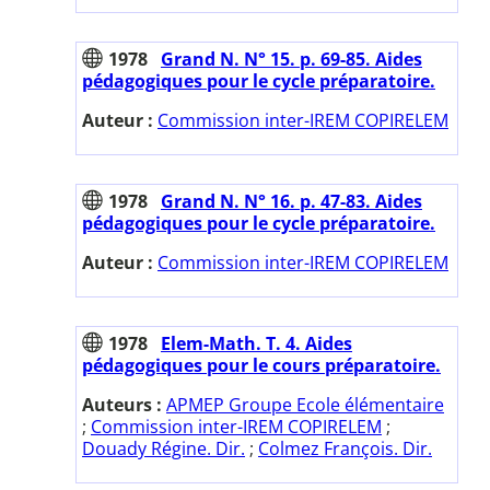
1978
Grand N. N° 15. p. 69-85. Aides
pédagogiques pour le cycle préparatoire.
Auteur :
Commission inter-IREM COPIRELEM
1978
Grand N. N° 16. p. 47-83. Aides
pédagogiques pour le cycle préparatoire.
Auteur :
Commission inter-IREM COPIRELEM
1978
Elem-Math. T. 4. Aides
pédagogiques pour le cours préparatoire.
Auteurs :
APMEP Groupe Ecole élémentaire
;
Commission inter-IREM COPIRELEM
;
Douady Régine. Dir.
;
Colmez François. Dir.