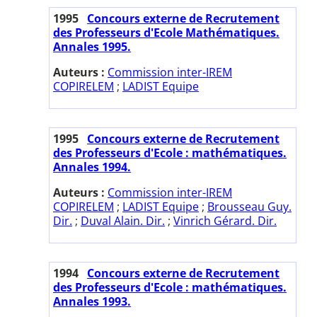
1995
Concours externe de Recrutement
des Professeurs d'Ecole Mathématiques.
Annales 1995.
Auteurs :
Commission inter-IREM
COPIRELEM
;
LADIST Equipe
1995
Concours externe de Recrutement
des Professeurs d'Ecole : mathématiques.
Annales 1994.
Auteurs :
Commission inter-IREM
COPIRELEM
;
LADIST Equipe
;
Brousseau Guy.
Dir.
;
Duval Alain. Dir.
;
Vinrich Gérard. Dir.
1994
Concours externe de Recrutement
des Professeurs d'Ecole : mathématiques.
Annales 1993.