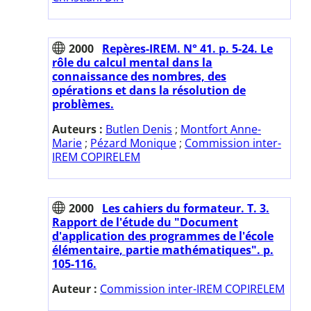
2000
Repères-IREM. N° 41. p. 5-24. Le
rôle du calcul mental dans la
connaissance des nombres, des
opérations et dans la résolution de
problèmes.
Auteurs :
Butlen Denis
;
Montfort Anne-
Marie
;
Pézard Monique
;
Commission inter-
IREM COPIRELEM
2000
Les cahiers du formateur. T. 3.
Rapport de l'étude du "Document
d'application des programmes de l'école
élémentaire, partie mathématiques". p.
105-116.
Auteur :
Commission inter-IREM COPIRELEM