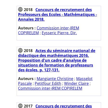
2018
Concours de recrutement des
Professeurs des Ecoles - Mathématiques -
Annales 2018.
Auteurs :
Commission inter-IREM
COPIRELEM
;
Eysseric Pierre. Dir.
2018
Actes du séminaire national de
didactique des mathématiques 2016.
Proposition d'un cadre d'analyse de
situations de formation de professeurs
des écoles. p. 127-131.
Auteurs :
Mangiante Christine
;
Masselot
Pascale
;
Petitfour Edith
;
Winder Claire
;
Commission inter-IREM COPIRELEM
2017
Concours de recrutement des