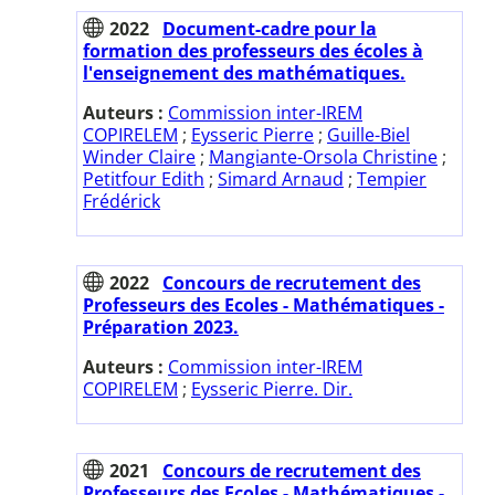
2022
Document-cadre pour la
formation des professeurs des écoles à
l'enseignement des mathématiques.
Auteurs :
Commission inter-IREM
COPIRELEM
;
Eysseric Pierre
;
Guille-Biel
Winder Claire
;
Mangiante-Orsola Christine
;
Petitfour Edith
;
Simard Arnaud
;
Tempier
Frédérick
2022
Concours de recrutement des
Professeurs des Ecoles - Mathématiques -
Préparation 2023.
Auteurs :
Commission inter-IREM
COPIRELEM
;
Eysseric Pierre. Dir.
2021
Concours de recrutement des
Professeurs des Ecoles - Mathématiques -