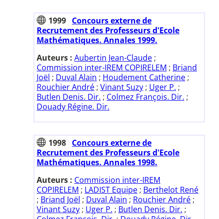
1999
Concours externe de
Recrutement des Professeurs d'Ecole
Mathématiques. Annales 1999.
Auteurs :
Aubertin Jean-Claude
;
Commission inter-IREM COPIRELEM
;
Briand
Joël
;
Duval Alain
;
Houdement Catherine
;
Rouchier André
;
Vinant Suzy
;
Uger P.
;
Butlen Denis. Dir.
;
Colmez François. Dir.
;
Douady Régine. Dir.
1998
Concours externe de
Recrutement des Professeurs d'Ecole
Mathématiques. Annales 1998.
Auteurs :
Commission inter-IREM
COPIRELEM
;
LADIST Equipe
;
Berthelot René
;
Briand Joël
;
Duval Alain
;
Rouchier André
;
Vinant Suzy
;
Uger P.
;
Butlen Denis. Dir.
;