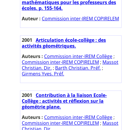
mathématiques pour les professeurs des
écoles. p. 155-164.
Auteur :
Commission inter-IREM COPIRELEM
2001
Articulation école-collège : des
activités géométriques.
Auteurs :
Commission inter-IREM Collège
;
Commission inter-IREM COPIRELEM
;
Massot
Christian. Dir.
;
Barth Christian. Préf.
;
Girmens Yves. Préf.
2001
Contribution à la liaison Ecole-
Collège : activités et réflexion sur la
géométrie plane.
Auteurs :
Commission inter-IREM Collège
;
Commission inter-IREM COPIRELEM
;
Massot
Christian. Dir.