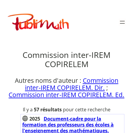
Aller
au
Publimath
contenu
Commission inter-IREM
COPIRELEM
Autres noms d'auteur :
Commission
inter-IREM COPIRELEM. Dir.
;
Commission inter-IREM COPIRELEM. Ed.
Il y a
57 résultats
pour cette recherche
2025
Document-cadre pour la
formation des professeurs des écoles à
l'enseignement des mathématiques.