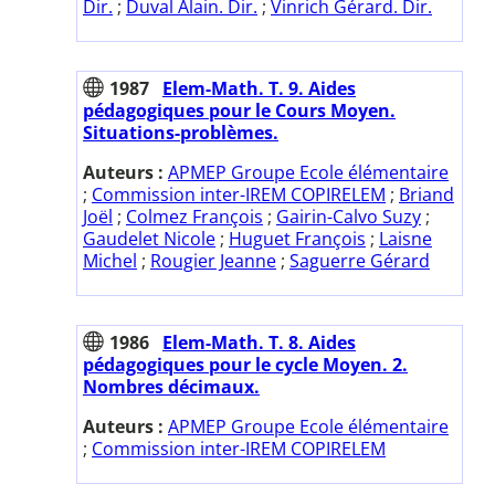
Dir.
;
Duval Alain. Dir.
;
Vinrich Gérard. Dir.
1987
Elem-Math. T. 9. Aides
pédagogiques pour le Cours Moyen.
Situations-problèmes.
Auteurs :
APMEP Groupe Ecole élémentaire
;
Commission inter-IREM COPIRELEM
;
Briand
Joël
;
Colmez François
;
Gairin-Calvo Suzy
;
Gaudelet Nicole
;
Huguet François
;
Laisne
Michel
;
Rougier Jeanne
;
Saguerre Gérard
1986
Elem-Math. T. 8. Aides
pédagogiques pour le cycle Moyen. 2.
Nombres décimaux.
Auteurs :
APMEP Groupe Ecole élémentaire
;
Commission inter-IREM COPIRELEM