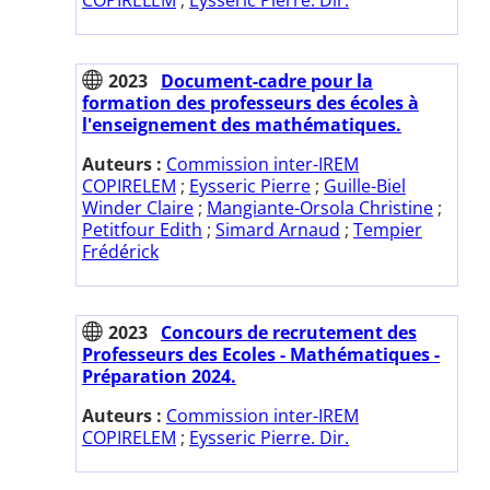
COPIRELEM
;
Eysseric Pierre. Dir.
2023
Document-cadre pour la
formation des professeurs des écoles à
l'enseignement des mathématiques.
Auteurs :
Commission inter-IREM
COPIRELEM
;
Eysseric Pierre
;
Guille-Biel
Winder Claire
;
Mangiante-Orsola Christine
;
Petitfour Edith
;
Simard Arnaud
;
Tempier
Frédérick
2023
Concours de recrutement des
Professeurs des Ecoles - Mathématiques -
Préparation 2024.
Auteurs :
Commission inter-IREM
COPIRELEM
;
Eysseric Pierre. Dir.