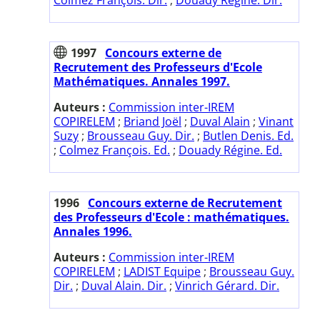
Colmez François. Dir.
;
Douady Régine. Dir.
1997
Concours externe de
Recrutement des Professeurs d'Ecole
Mathématiques. Annales 1997.
Auteurs :
Commission inter-IREM
COPIRELEM
;
Briand Joël
;
Duval Alain
;
Vinant
Suzy
;
Brousseau Guy. Dir.
;
Butlen Denis. Ed.
;
Colmez François. Ed.
;
Douady Régine. Ed.
1996
Concours externe de Recrutement
des Professeurs d'Ecole : mathématiques.
Annales 1996.
Auteurs :
Commission inter-IREM
COPIRELEM
;
LADIST Equipe
;
Brousseau Guy.
Dir.
;
Duval Alain. Dir.
;
Vinrich Gérard. Dir.