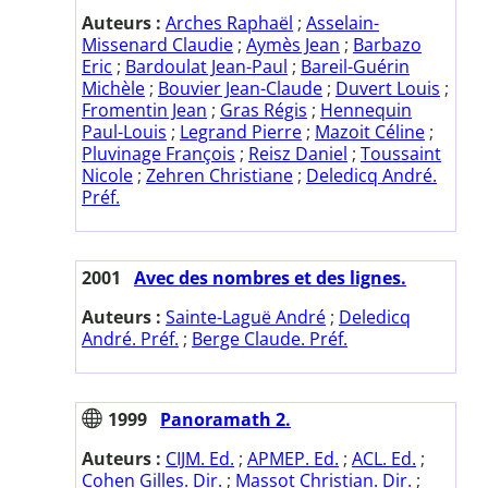
Auteurs :
Arches Raphaël
;
Asselain-
Missenard Claudie
;
Aymès Jean
;
Barbazo
Eric
;
Bardoulat Jean-Paul
;
Bareil-Guérin
Michèle
;
Bouvier Jean-Claude
;
Duvert Louis
;
Fromentin Jean
;
Gras Régis
;
Hennequin
Paul-Louis
;
Legrand Pierre
;
Mazoit Céline
;
Pluvinage François
;
Reisz Daniel
;
Toussaint
Nicole
;
Zehren Christiane
;
Deledicq André.
Préf.
2001
Avec des nombres et des lignes.
Auteurs :
Sainte-Laguë André
;
Deledicq
André. Préf.
;
Berge Claude. Préf.
1999
Panoramath 2.
Auteurs :
CIJM. Ed.
;
APMEP. Ed.
;
ACL. Ed.
;
Cohen Gilles. Dir.
;
Massot Christian. Dir.
;