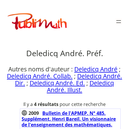
Aller
au
Publimath
contenu
Deledicq André. Préf.
Autres noms d'auteur :
Deledicq André
;
Deledicq André. Collab.
;
Deledicq André.
Dir.
;
Deledicq André. Ed.
;
Deledicq
André. Illust.
Il y a
4 résultats
pour cette recherche
2009
Bulletin de l'APMEP. N° 485.
Supplément. Henri Bareil. Un visionnaire
de l'enseignement des mathématiques.