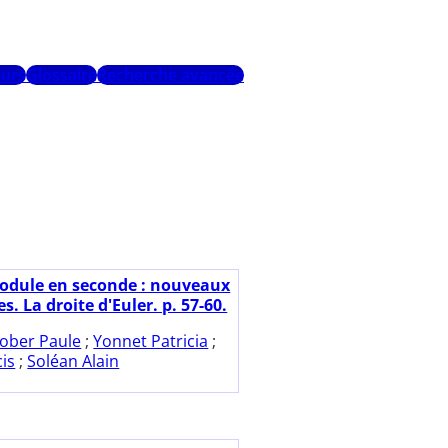
urs
Glossaire
Recherche avancée
odule en seconde : nouveaux
 La droite d'Euler. p. 57-60.
ober Paule
;
Yonnet Patricia
;
cis
;
Soléan Alain