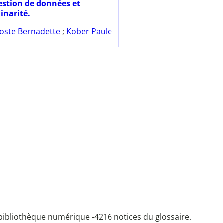
estion de données et
linarité.
oste Bernadette
;
Kober Paule
bibliothèque numérique -
4216 notices du glossaire.