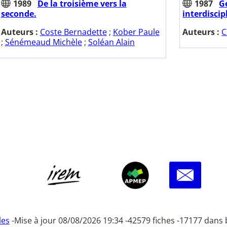
1989
De la troisième vers la
1987
G
seconde.
interdiscip
Auteurs :
Coste Bernadette
;
Kober Paule
Auteurs :
C
;
Sénémeaud Michèle
;
Soléan Alain
les
-
Mise à jour 08/08/2026 19:34 -
42579 fiches -
17177 dans 