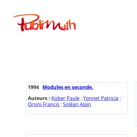
Aller
au
Publimath
contenu
1994
Modules en seconde.
Auteurs :
Kober Paule
;
Yonnet Patricia
;
Orsini Francis
;
Soléan Alain