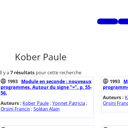
Mots-clés
Aute
Kober Paule
Il y a
7 résultats
pour cette recherche
1993
Module en seconde : nouveaux
1993
M
programmes. Autour du signe "=". p. 55-
programmes.
56.
Auteurs :
K
Auteurs :
Kober Paule
;
Yonnet Patricia
;
Orsini Fran
Orsini Francis
;
Soléan Alain