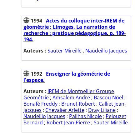
1994
Actes du colloque inter-IREM de
géométrie : Limoges. La narration de
recherche : pratique pédagogique. p. 189-
194.
Auteurs :
Sauter Mireille
;
Naudeillo Jacques
1992
Enseigner la géométrie de
l'espace.
Auteurs :
IREM de Montpellier Groupe
Géométrie
;
Amsalem André
;
Bascou Noël
;
Bonafé Freddy
;
Brunet Robert
;
Calliet Jean-
Jacques
;
Chevalier Arlette
;
Dray Liliane
;
Naudeillo Jacques
;
Pailhas Nicole
;
Pelouzet
Bernard
;
Robert Jean-Pierre
;
Sauter Mireille