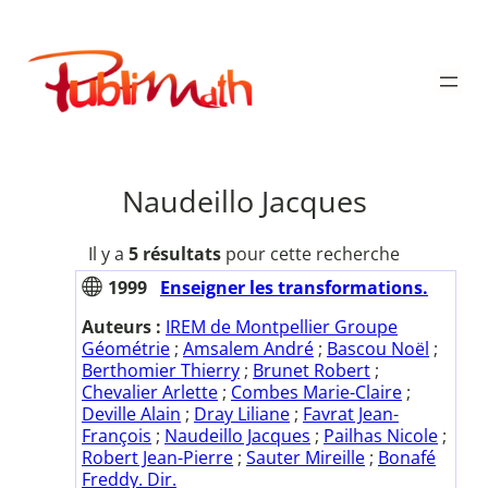
Aller
au
Publimath
contenu
Naudeillo Jacques
Il y a
5 résultats
pour cette recherche
1999
Enseigner les transformations.
Auteurs :
IREM de Montpellier Groupe
Géométrie
;
Amsalem André
;
Bascou Noël
;
Berthomier Thierry
;
Brunet Robert
;
Chevalier Arlette
;
Combes Marie-Claire
;
Deville Alain
;
Dray Liliane
;
Favrat Jean-
François
;
Naudeillo Jacques
;
Pailhas Nicole
;
Robert Jean-Pierre
;
Sauter Mireille
;
Bonafé
Freddy. Dir.