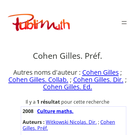
Aller
au
Publimath
contenu
Cohen Gilles. Préf.
Autres noms d'auteur :
Cohen Gilles
;
Cohen Gilles. Collab.
;
Cohen Gilles. Dir.
;
Cohen Gilles. Ed.
Il y a
1 résultat
pour cette recherche
2008
Culture maths.
Auteurs :
Witkowski Nicolas. Dir.
;
Cohen
Gilles. Préf.