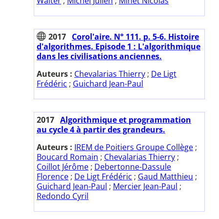
Walter
;
Michel Julien
;
Minet Nicolas
2017
Corol'aire. N° 111. p. 5-6. Histoire
d'algorithmes. Episode 1 : L'algorithmique
dans les civilisations anciennes.
Auteurs :
Chevalarias Thierry
;
De Ligt
Frédéric
;
Guichard Jean-Paul
2017
Algorithmique et programmation
au cycle 4 à partir des grandeurs.
Auteurs :
IREM de Poitiers Groupe Collège
;
Boucard Romain
;
Chevalarias Thierry
;
Coillot Jérôme
;
Debertonne-Dassule
Florence
;
De Ligt Frédéric
;
Gaud Matthieu
;
Guichard Jean-Paul
;
Mercier Jean-Paul
;
Redondo Cyril