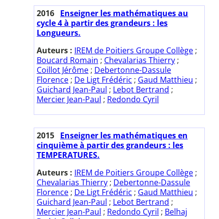
2016
Enseigner les mathématiques au
cycle 4 à partir des grandeurs : les
Longueurs.
Auteurs :
IREM de Poitiers Groupe Collège
;
Boucard Romain
;
Chevalarias Thierry
;
Coillot Jérôme
;
Debertonne-Dassule
Florence
;
De Ligt Frédéric
;
Gaud Matthieu
;
Guichard Jean-Paul
;
Lebot Bertrand
;
Mercier Jean-Paul
;
Redondo Cyril
2015
Enseigner les mathématiques en
cinquième à partir des grandeurs : les
TEMPERATURES.
Auteurs :
IREM de Poitiers Groupe Collège
;
Chevalarias Thierry
;
Debertonne-Dassule
Florence
;
De Ligt Frédéric
;
Gaud Matthieu
;
Guichard Jean-Paul
;
Lebot Bertrand
;
Mercier Jean-Paul
;
Redondo Cyril
;
Belhaj