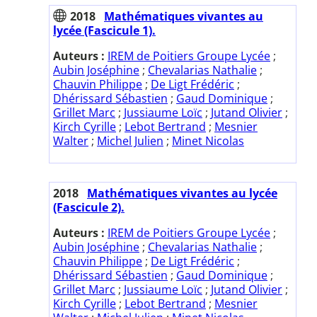
2018
Mathématiques vivantes au
lycée (Fascicule 1).
Auteurs :
IREM de Poitiers Groupe Lycée
;
Aubin Joséphine
;
Chevalarias Nathalie
;
Chauvin Philippe
;
De Ligt Frédéric
;
Dhérissard Sébastien
;
Gaud Dominique
;
Grillet Marc
;
Jussiaume Loïc
;
Jutand Olivier
;
Kirch Cyrille
;
Lebot Bertrand
;
Mesnier
Walter
;
Michel Julien
;
Minet Nicolas
2018
Mathématiques vivantes au lycée
(Fascicule 2).
Auteurs :
IREM de Poitiers Groupe Lycée
;
Aubin Joséphine
;
Chevalarias Nathalie
;
Chauvin Philippe
;
De Ligt Frédéric
;
Dhérissard Sébastien
;
Gaud Dominique
;
Grillet Marc
;
Jussiaume Loïc
;
Jutand Olivier
;
Kirch Cyrille
;
Lebot Bertrand
;
Mesnier