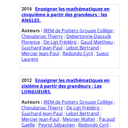
2014
Enseigner les mathématiques en
cinquième à partir des grandeurs : les
ANGLES.
Auteurs :
IREM de Poitiers Groupe Collège
;
Chevalarias Thierry
;
Debertonne-Dassule
Florence
;
De Ligt Frédéric
;
Gaud Matthieu
;
Guichard Jean-Paul
;
Lebot Bertrand
;
Mercier Jean-Paul
;
Redondo Cyril
;
Sueur
Laurent
2012
Enseigner les mathématiques en
sixième à partir des grandeurs : Les
LONGUEURS.
Auteurs :
IREM de Poitiers Groupe Collège
;
Chevalarias Thierry
;
De Ligt Frédéric
;
Guichard Jean-Paul
;
Lebot Bertrand
;
Mercier Jean-Paul
;
Mesnier Walter
;
Pacaud
Gaëlle
;
Peyrot Sébastien
;
Redondo Cyril
;