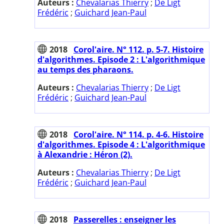
Auteurs :
Chevalarias Thierry
;
De Ligt
Frédéric
;
Guichard Jean-Paul
2018
Corol'aire. N° 112. p. 5-7. Histoire
d'algorithmes. Episode 2 : L'algorithmique
au temps des pharaons.
Auteurs :
Chevalarias Thierry
;
De Ligt
Frédéric
;
Guichard Jean-Paul
2018
Corol'aire. N° 114. p. 4-6. Histoire
d'algorithmes. Episode 4 : L'algorithmique
à Alexandrie : Héron (2).
Auteurs :
Chevalarias Thierry
;
De Ligt
Frédéric
;
Guichard Jean-Paul
2018
Passerelles : enseigner les