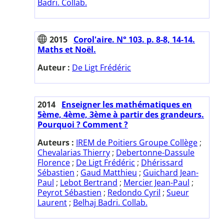
Badri. Collab.
2015
Corol'aire. N° 103. p. 8-8, 14-14.
Maths et Noël.
Auteur :
De Ligt Frédéric
2014
Enseigner les mathématiques en
5ème, 4ème, 3ème à partir des grandeurs.
Pourquoi ? Comment ?
Auteurs :
IREM de Poitiers Groupe Collège
;
Chevalarias Thierry
;
Debertonne-Dassule
Florence
;
De Ligt Frédéric
;
Dhérissard
Sébastien
;
Gaud Matthieu
;
Guichard Jean-
Paul
;
Lebot Bertrand
;
Mercier Jean-Paul
;
Peyrot Sébastien
;
Redondo Cyril
;
Sueur
Laurent
;
Belhaj Badri. Collab.