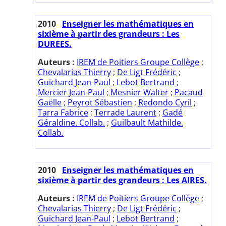
2010
Enseigner les mathématiques en
sixième à partir des grandeurs : Les
DUREES.
Auteurs :
IREM de Poitiers Groupe Collège
;
Chevalarias Thierry
;
De Ligt Frédéric
;
Guichard Jean-Paul
;
Lebot Bertrand
;
Mercier Jean-Paul
;
Mesnier Walter
;
Pacaud
Gaëlle
;
Peyrot Sébastien
;
Redondo Cyril
;
Tarra Fabrice
;
Terrade Laurent
;
Gadé
Géraldine. Collab.
;
Guilbault Mathilde.
Collab.
2010
Enseigner les mathématiques en
sixième à partir des grandeurs : Les AIRES.
Auteurs :
IREM de Poitiers Groupe Collège
;
Chevalarias Thierry
;
De Ligt Frédéric
;
Guichard Jean-Paul
;
Lebot Bertrand
;