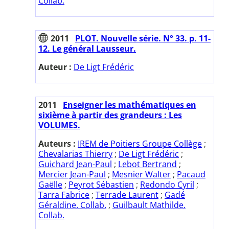
Collab.
2011
PLOT. Nouvelle série. N° 33. p. 11-
12. Le général Lausseur.
Auteur :
De Ligt Frédéric
2011
Enseigner les mathématiques en
sixième à partir des grandeurs : Les
VOLUMES.
Auteurs :
IREM de Poitiers Groupe Collège
;
Chevalarias Thierry
;
De Ligt Frédéric
;
Guichard Jean-Paul
;
Lebot Bertrand
;
Mercier Jean-Paul
;
Mesnier Walter
;
Pacaud
Gaëlle
;
Peyrot Sébastien
;
Redondo Cyril
;
Tarra Fabrice
;
Terrade Laurent
;
Gadé
Géraldine. Collab.
;
Guilbault Mathilde.
Collab.