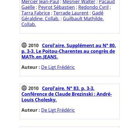
Mercier Jean-Paul
;
Mesnier Walter
;
Pacaud
Gaëlle
;
Peyrot Sébastien
;
Redondo Cyril
;
Tarra Fabrice
;
Terrade Laurent
;
Gadé
Géraldine. Collab.
;
Guilbault Mathilde.
Collab.
2010
Corol'aire. Supplément au N° 80.
p. 3-3. Le Poitou-Charentes au congrès de
MATh.en.JEANS.
Auteur :
De Ligt Frédéric
2010
Corol'aire. N° 83. p. 3-3.
Conférence de Claude Brezinski : André-
Louis Cholesky.
Auteur :
De Ligt Frédéric