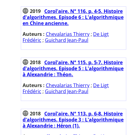
2019
Corol'aire. N° 116. p. 4-5. Histoire
d'algorithmes. Episode 6 : L'algorithmique
en Chine ancienne.
Auteurs :
Chevalarias Thierry
;
De Ligt
Frédéric
;
Guichard Jean-Paul
2018
Corol'aire. N° 115. p. 5-7. Histoire
d'algorithmes. Episode 5 : L'algorithmique
à Alexandrie : Théon.
Auteurs :
Chevalarias Thierry
;
De Ligt
Frédéric
;
Guichard Jean-Paul
2018
Corol'aire. N° 113. p. 6-8. Histoire
d'algorithmes. Episode 3 : L'algorithmique
à Alexandrie : Héron (1).