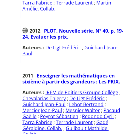
Tarra Fabrice
;
Terrade Laurent
;
Martin
Amélie. Collab.
2012
PLOT. Nouvelle série. N° 40. p. 19-
24. Evaluer les prix.
Auteurs :
De Ligt Frédéric
;
Guichard Jean-
Paul
2011
Enseigner les mathématiques en
sixième à partir des grandeurs : Les PRIX.
Auteurs :
IREM de Poitiers Groupe Collège
;
Chevalarias Thierry
;
De Ligt Frédéric
;
Guichard Jean-Paul
;
Lebot Bertrand
;
Mercier Jean-Paul
;
Mesnier Walter
;
Pacaud
Gaëlle
;
Peyrot Sébastien
;
Redondo Cyril
;
Tarra Fabrice
;
Terrade Laurent
;
Gadé
Géraldine. Collab.
;
Guilbault Mathilde.