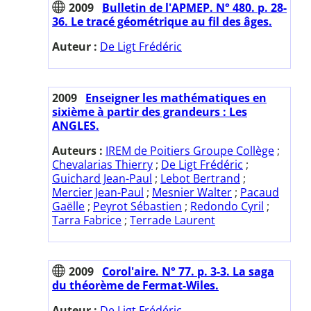
2009
Bulletin de l'APMEP. N° 480. p. 28-
36. Le tracé géométrique au fil des âges.
Auteur :
De Ligt Frédéric
2009
Enseigner les mathématiques en
sixième à partir des grandeurs : Les
ANGLES.
Auteurs :
IREM de Poitiers Groupe Collège
;
Chevalarias Thierry
;
De Ligt Frédéric
;
Guichard Jean-Paul
;
Lebot Bertrand
;
Mercier Jean-Paul
;
Mesnier Walter
;
Pacaud
Gaëlle
;
Peyrot Sébastien
;
Redondo Cyril
;
Tarra Fabrice
;
Terrade Laurent
2009
Corol'aire. N° 77. p. 3-3. La saga
du théorème de Fermat-Wiles.
Auteur :
De Ligt Frédéric