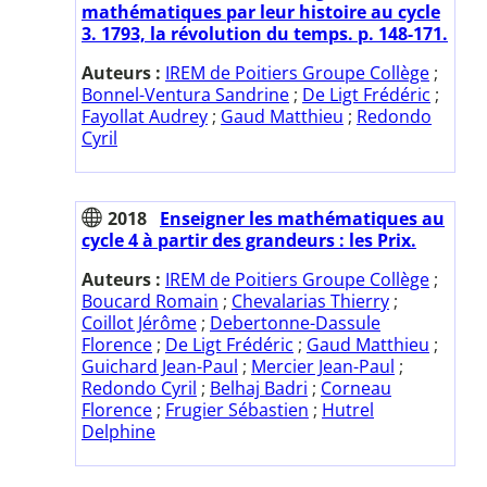
mathématiques par leur histoire au cycle
3. 1793, la révolution du temps. p. 148-171.
Auteurs :
IREM de Poitiers Groupe Collège
;
Bonnel-Ventura Sandrine
;
De Ligt Frédéric
;
Fayollat Audrey
;
Gaud Matthieu
;
Redondo
Cyril
2018
Enseigner les mathématiques au
cycle 4 à partir des grandeurs : les Prix.
Auteurs :
IREM de Poitiers Groupe Collège
;
Boucard Romain
;
Chevalarias Thierry
;
Coillot Jérôme
;
Debertonne-Dassule
Florence
;
De Ligt Frédéric
;
Gaud Matthieu
;
Guichard Jean-Paul
;
Mercier Jean-Paul
;
Redondo Cyril
;
Belhaj Badri
;
Corneau
Florence
;
Frugier Sébastien
;
Hutrel
Delphine