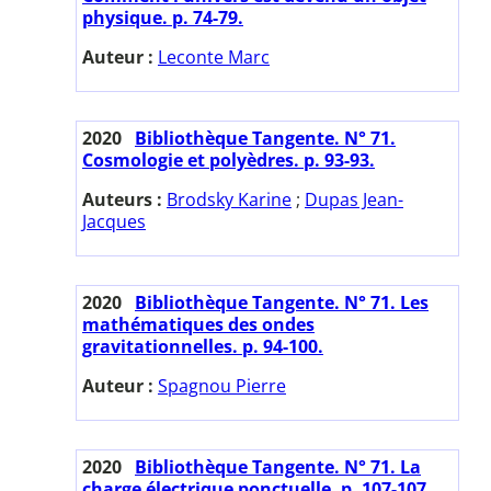
physique. p. 74-79.
Auteur :
Leconte Marc
2020
Bibliothèque Tangente. N° 71.
Cosmologie et polyèdres. p. 93-93.
Auteurs :
Brodsky Karine
;
Dupas Jean-
Jacques
2020
Bibliothèque Tangente. N° 71. Les
mathématiques des ondes
gravitationnelles. p. 94-100.
Auteur :
Spagnou Pierre
2020
Bibliothèque Tangente. N° 71. La
charge électrique ponctuelle. p. 107-107.