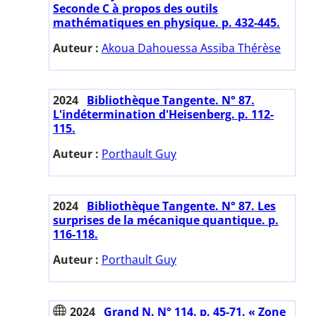
Seconde C à propos des outils
mathématiques en physique. p. 432-445.
Auteur :
Akoua Dahouessa Assiba Thérèse
2024
Bibliothèque Tangente. N° 87.
L'indétermination d'Heisenberg. p. 112-
115.
Auteur :
Porthault Guy
2024
Bibliothèque Tangente. N° 87. Les
surprises de la mécanique quantique. p.
116-118.
Auteur :
Porthault Guy
2024
Grand N. N° 114. p. 45-71. « Zone