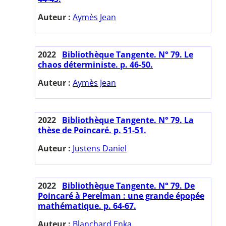
Auteur :
Aymès Jean
2022
Bibliothèque Tangente. N° 79. Le
chaos déterministe. p. 46-50.
Auteur :
Aymès Jean
2022
Bibliothèque Tangente. N° 79. La
thèse de Poincaré. p. 51-51.
Auteur :
Justens Daniel
2022
Bibliothèque Tangente. N° 79. De
Poincaré à Perelman : une grande épopée
mathématique. p. 64-67.
Auteur :
Blanchard Enka