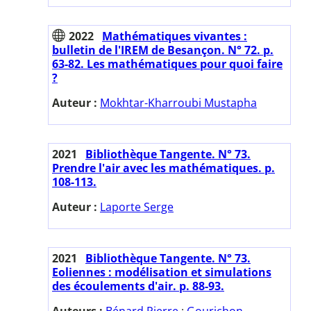
2022
Mathématiques vivantes :
bulletin de l'IREM de Besançon. N° 72. p.
63-82. Les mathématiques pour quoi faire
?
Auteur :
Mokhtar-Kharroubi Mustapha
2021
Bibliothèque Tangente. N° 73.
Prendre l'air avec les mathématiques. p.
108-113.
Auteur :
Laporte Serge
2021
Bibliothèque Tangente. N° 73.
Eoliennes : modélisation et simulations
des écoulements d'air. p. 88-93.
Auteurs :
Bénard Pierre
;
Gourichon