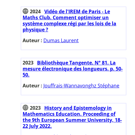
2024
Vidéo de l'IREM de Paris - Le
Maths Club. Comment optimiser un
système complexe régi par les lois de la
physique ?
Auteur :
Dumas Laurent
2023
Bibliothèque Tangente. N° 81. La
mesure électronique des longueurs. p. 50-
50.
Auteur :
Jouffrais-Wannavonghz Stéphane
2023
History and Epistemology in
Mathematics Education. Proceeding of
the 9th European Summer University, 18-
22 July 2022.