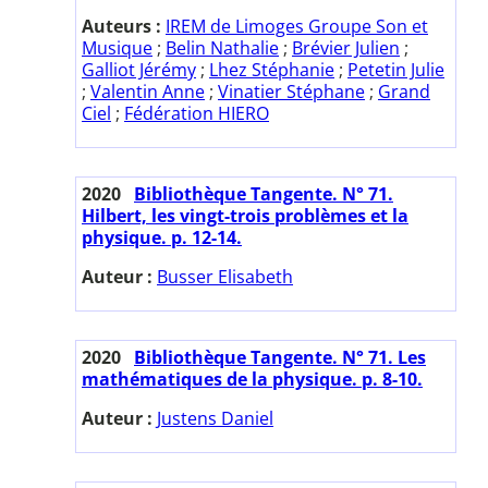
Auteurs :
IREM de Limoges Groupe Son et
Musique
;
Belin Nathalie
;
Brévier Julien
;
Galliot Jérémy
;
Lhez Stéphanie
;
Petetin Julie
;
Valentin Anne
;
Vinatier Stéphane
;
Grand
Ciel
;
Fédération HIERO
2020
Bibliothèque Tangente. N° 71.
Hilbert, les vingt-trois problèmes et la
physique. p. 12-14.
Auteur :
Busser Elisabeth
2020
Bibliothèque Tangente. N° 71. Les
mathématiques de la physique. p. 8-10.
Auteur :
Justens Daniel