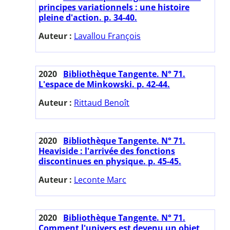
principes variationnels : une histoire
pleine d'action. p. 34-40.
Auteur :
Lavallou François
2020
Bibliothèque Tangente. N° 71.
L'espace de Minkowski. p. 42-44.
Auteur :
Rittaud Benoît
2020
Bibliothèque Tangente. N° 71.
Heaviside : l'arrivée des fonctions
discontinues en physique. p. 45-45.
Auteur :
Leconte Marc
2020
Bibliothèque Tangente. N° 71.
Comment l'univers est devenu un objet