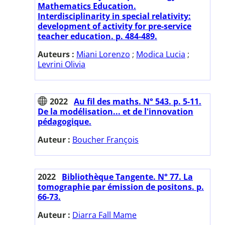
Mathematics Education.
Interdisciplinarity in special relativity:
development of activity for pre-service
teacher education. p. 484-489.
Auteurs :
Miani Lorenzo
;
Modica Lucia
;
Levrini Olivia
2022
Au fil des maths. N° 543. p. 5-11.
De la modélisation... et de l'innovation
pédagogique.
Auteur :
Boucher François
2022
Bibliothèque Tangente. N° 77. La
tomographie par émission de positons. p.
66-73.
Auteur :
Diarra Fall Mame