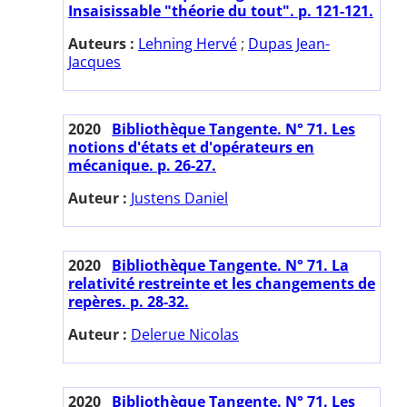
Insaisissable "théorie du tout". p. 121-121.
Auteurs :
Lehning Hervé
;
Dupas Jean-
Jacques
2020
Bibliothèque Tangente. N° 71. Les
notions d'états et d'opérateurs en
mécanique. p. 26-27.
Auteur :
Justens Daniel
2020
Bibliothèque Tangente. N° 71. La
relativité restreinte et les changements de
repères. p. 28-32.
Auteur :
Delerue Nicolas
2020
Bibliothèque Tangente. N° 71. Les