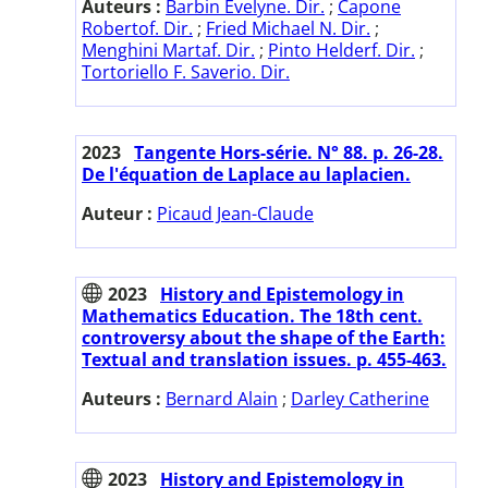
Auteurs :
Barbin Evelyne. Dir.
;
Capone
Robertof. Dir.
;
Fried Michael N. Dir.
;
Menghini Martaf. Dir.
;
Pinto Helderf. Dir.
;
Tortoriello F. Saverio. Dir.
2023
Tangente Hors-série. N° 88. p. 26-28.
De l'équation de Laplace au laplacien.
Auteur :
Picaud Jean-Claude
2023
History and Epistemology in
Mathematics Education. The 18th cent.
controversy about the shape of the Earth:
Textual and translation issues. p. 455-463.
Auteurs :
Bernard Alain
;
Darley Catherine
2023
History and Epistemology in