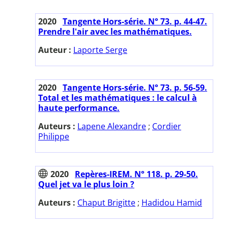
2020
Tangente Hors-série. N° 73. p. 44-47.
Prendre l'air avec les mathématiques.
Auteur :
Laporte Serge
2020
Tangente Hors-série. N° 73. p. 56-59.
Total et les mathématiques : le calcul à
haute performance.
Auteurs :
Lapene Alexandre
;
Cordier
Philippe
2020
Repères-IREM. N° 118. p. 29-50.
Quel jet va le plus loin ?
Auteurs :
Chaput Brigitte
;
Hadidou Hamid