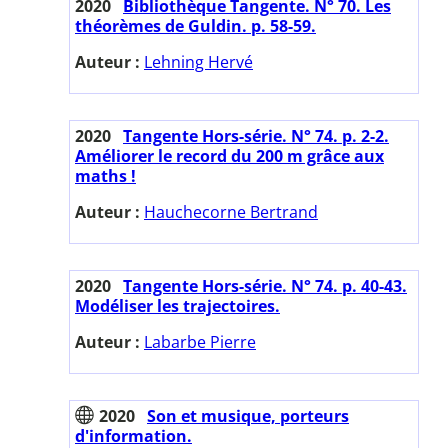
2020
Bibliothèque Tangente. N° 70. Les
théorèmes de Guldin. p. 58-59.
Auteur :
Lehning Hervé
2020
Tangente Hors-série. N° 74. p. 2-2.
Améliorer le record du 200 m grâce aux
maths !
Auteur :
Hauchecorne Bertrand
2020
Tangente Hors-série. N° 74. p. 40-43.
Modéliser les trajectoires.
Auteur :
Labarbe Pierre
2020
Son et musique, porteurs
d'information.