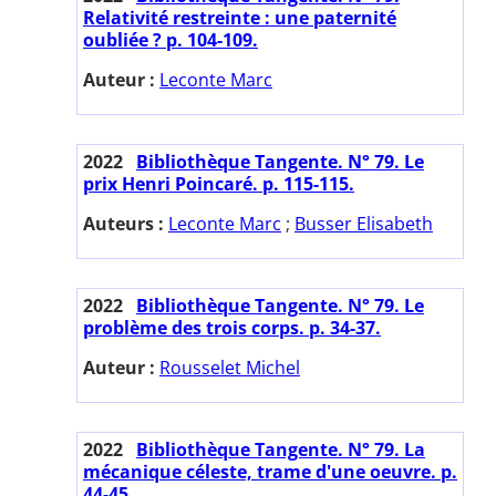
Relativité restreinte : une paternité
oubliée ? p. 104-109.
Auteur :
Leconte Marc
2022
Bibliothèque Tangente. N° 79. Le
prix Henri Poincaré. p. 115-115.
Auteurs :
Leconte Marc
;
Busser Elisabeth
2022
Bibliothèque Tangente. N° 79. Le
problème des trois corps. p. 34-37.
Auteur :
Rousselet Michel
2022
Bibliothèque Tangente. N° 79. La
mécanique céleste, trame d'une oeuvre. p.
44-45.