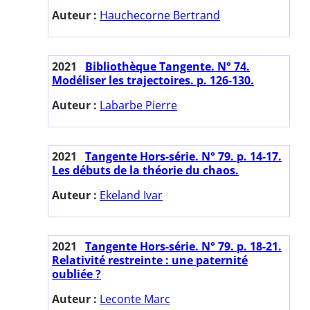
Auteur :
Hauchecorne Bertrand
2021
Bibliothèque Tangente. N° 74.
Modéliser les trajectoires. p. 126-130.
Auteur :
Labarbe Pierre
2021
Tangente Hors-série. N° 79. p. 14-17.
Les débuts de la théorie du chaos.
Auteur :
Ekeland Ivar
2021
Tangente Hors-série. N° 79. p. 18-21.
Relativité restreinte : une paternité
oubliée ?
Auteur :
Leconte Marc