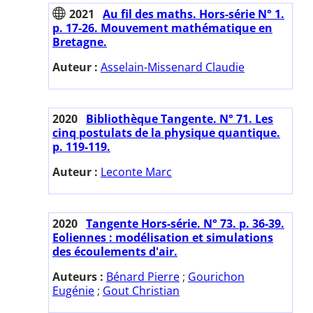
2021
Au fil des maths. Hors-série N° 1.
p. 17-26. Mouvement mathématique en
Bretagne.
Auteur :
Asselain-Missenard Claudie
2020
Bibliothèque Tangente. N° 71. Les
cinq postulats de la physique quantique.
p. 119-119.
Auteur :
Leconte Marc
2020
Tangente Hors-série. N° 73. p. 36-39.
Eoliennes : modélisation et simulations
des écoulements d'air.
Auteurs :
Bénard Pierre
;
Gourichon
Eugénie
;
Gout Christian