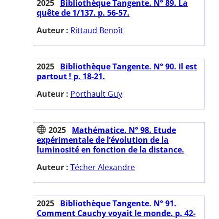
2025
Bibliothèque Tangente. N° 89. La
quête de 1/137. p. 56-57.
Auteur :
Rittaud Benoît
2025
Bibliothèque Tangente. N° 90. Il est
partout ! p. 18-21.
Auteur :
Porthault Guy
2025
Mathématice. N° 98. Etude
expérimentale de l’évolution de la
luminosité en fonction de la distance.
Auteur :
Técher Alexandre
2025
Bibliothèque Tangente. N° 91.
Comment Cauchy voyait le monde. p. 42-