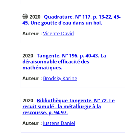
2020
Quadrature. N° 117. p. 13-22, 45-
45. Une goutte d'eau dans un bol.
Auteur :
Vicente David
2020
Tangente. N° 196. p. 40-43. La
déraisonnable efficacité des
mathématiques.
Auteur :
Brodsky Karine
2020
Bibliothèque Tangente. N° 72. Le
recuit simulé - la métallurgie à la
rescousse. p. 94-97.
Auteur :
Justens Daniel