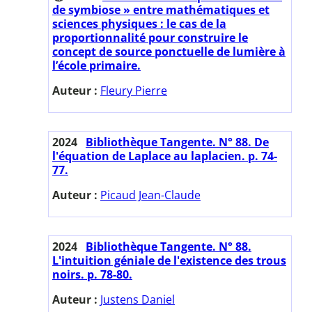
de symbiose » entre mathématiques et
sciences physiques : le cas de la
proportionnalité pour construire le
concept de source ponctuelle de lumière à
l’école primaire.
Auteur :
Fleury Pierre
2024
Bibliothèque Tangente. N° 88. De
l'équation de Laplace au laplacien. p. 74-
77.
Auteur :
Picaud Jean-Claude
2024
Bibliothèque Tangente. N° 88.
L'intuition géniale de l'existence des trous
noirs. p. 78-80.
Auteur :
Justens Daniel