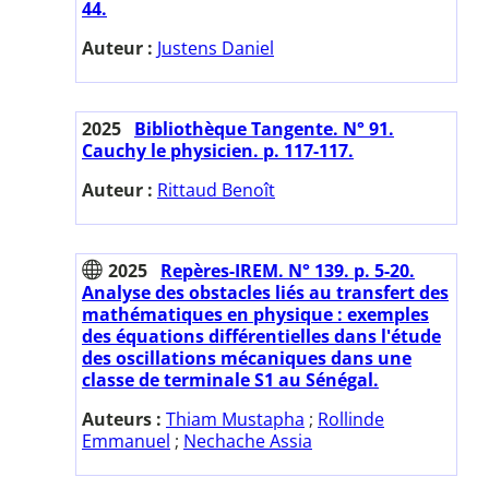
44.
Auteur :
Justens Daniel
2025
Bibliothèque Tangente. N° 91.
Cauchy le physicien. p. 117-117.
Auteur :
Rittaud Benoît
2025
Repères-IREM. N° 139. p. 5-20.
Analyse des obstacles liés au transfert des
mathématiques en physique : exemples
des équations différentielles dans l'étude
des oscillations mécaniques dans une
classe de terminale S1 au Sénégal.
Auteurs :
Thiam Mustapha
;
Rollinde
Emmanuel
;
Nechache Assia