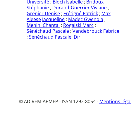
Université
;
Bloch Isabelle
;
Bridoux
Stéphanie
;
Durand-Guerrier Viviane
;
Grenier Denise
;
Frétigné Patrick
;
Max
Aleese Jacqueline
;
Madec Gwenola
;
Menini Chantal
;
Rogalski Marc
;
Sénéchaud Pascale
;
Vandebrouck Fabrice
;
Sénéchaud Pascale. Dir.
© ADIREM-APMEP - ISSN 1292-8054 -
Mentions léga