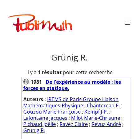
Aller
au
Publimath
contenu
Grünig R.
Il y a
1 résultat
pour cette recherche
1981
De l'expérience au modèle : les
forces en statique.
Auteurs :
IREMS de Paris Groupe Liaison
Mathématiques-Physique
;
Chantereau F.
;
Gouzou Marie-Françoise
;
Kempf J-P.
;
Lafontaine Jacques
;
Milot Marie-Christine
;
Pichaud Joëlle
;
Ravez Claire
;
Revuz André
;
Grünig R.