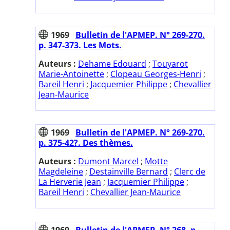
1969
Bulletin de l'APMEP. N° 269-270.
p. 347-373. Les Mots.
Auteurs :
Dehame Edouard
;
Touyarot
Marie-Antoinette
;
Clopeau Georges-Henri
;
Bareil Henri
;
Jacquemier Philippe
;
Chevallier
Jean-Maurice
1969
Bulletin de l'APMEP. N° 269-270.
p. 375-42?. Des thèmes.
Auteurs :
Dumont Marcel
;
Motte
Magdeleine
;
Destainville Bernard
;
Clerc de
La Herverie Jean
;
Jacquemier Philippe
;
Bareil Henri
;
Chevallier Jean-Maurice
1969
Bulletin de l'APMEP. N° 268. p.