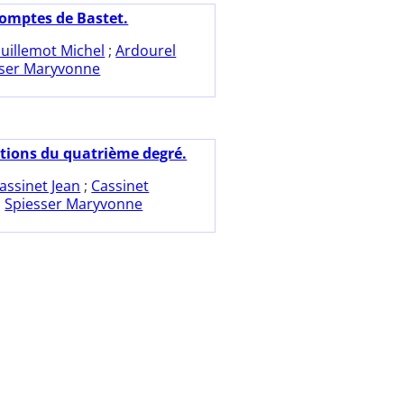
comptes de Bastet.
uillemot Michel
;
Ardourel
sser Maryvonne
tions du quatrième degré.
assinet Jean
;
Cassinet
;
Spiesser Maryvonne