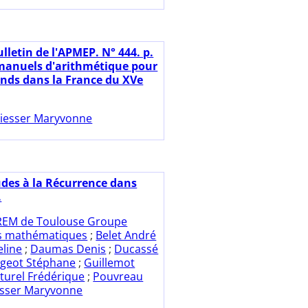
lletin de l'APMEP. N° 444. p.
 manuels d'arithmétique pour
nds dans la France du XVe
iesser Maryvonne
udes à la Récurrence dans
.
REM de Toulouse Groupe
es mathématiques
;
Belet André
eline
;
Daumas Denis
;
Ducassé
rgeot Stéphane
;
Guillemot
turel Frédérique
;
Pouvreau
esser Maryvonne