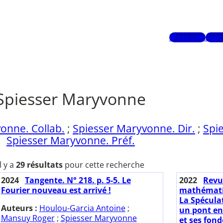
Mots-clés
Aute
Spiesser Maryvonne
onne. Collab.
;
Spiesser Maryvonne. Dir.
;
Spi
Spiesser Maryvonne. Préf.
Il y a
29 résultats
pour cette recherche
2024
Tangente. N° 218. p. 5-5. Le
2022
Revu
Fourier nouveau est arrivé !
mathématiqu
La Spécula
Auteurs :
Houlou-Garcia Antoine
;
un pont en
Mansuy Roger
;
Spiesser Maryvonne
et ses fon