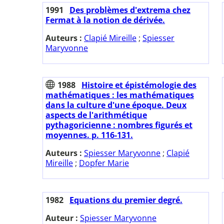
1991
Des problèmes d'extrema chez
Fermat à la notion de dérivée.
Auteurs :
Clapié Mireille
;
Spiesser
Maryvonne
1988
Histoire et épistémologie des
mathématiques : les mathématiques
dans la culture d'une époque. Deux
aspects de l'arithmétique
pythagoricienne : nombres figurés et
moyennes. p. 116-131.
Auteurs :
Spiesser Maryvonne
;
Clapié
Mireille
;
Dopfer Marie
1982
Equations du premier degré.
Auteur :
Spiesser Maryvonne