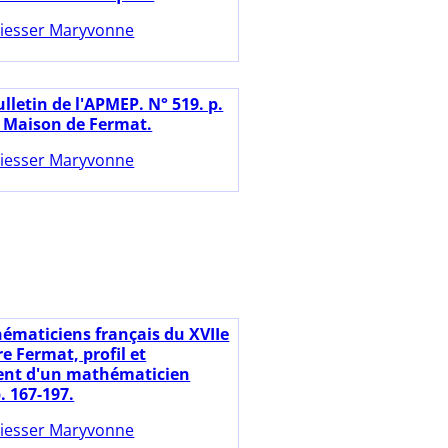
iesser Maryvonne
lletin de l'APMEP. N° 519. p.
a Maison de Fermat.
iesser Maryvonne
ématiciens français du XVIIe
rre Fermat, profil et
nt d'un mathématicien
p. 167-197.
iesser Maryvonne