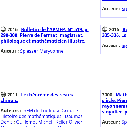
Auteur :
Sp
2016
Bulletin de l'APMEP. N° 519. p.
2016
Bu
290-300. Pierre de Fermat, magistrat,
335-336. L
philoloque et mathématicien illustre.
Auteur :
Sp
Auteur :
Spiesser Maryvonne
2011
Le théorème des restes
2008
Math
chinois.
siècle. Pie
rayonneme
Auteurs :
IREM de Toulouse Groupe
singulier. 
Histoire des mathématiques
;
Daumas
Denis
;
Guillemot Michel
;
Keller Olivier
;
Auteur :
Sp