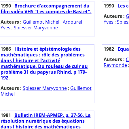
1990
Brochure d'accompagnement du
1990
Les 
film vidéo VHS "Les comptes de Bastet".
Auteurs :
G
Auteurs :
Guillemot Michel
;
Ardourel
Yves
;
Spie
Yves
;
Spiesser Maryvonne
1986
Histoire et épistémologie des
1982
Equa
mathématiques : rôle des problèmes
Auteurs :
C
dans l'histoire et l'activité
Raymonde
mathématique. Du rouleau de cuir au
problème 31 du papyrus Rhind. p 179-
192.
Auteurs :
Spiesser Maryvonne
;
Guillemot
Michel
1981
Bulletin IREM-APMEP. p. 37-56. La
résolution numérique des équations
dans l'histoire des mathématiques