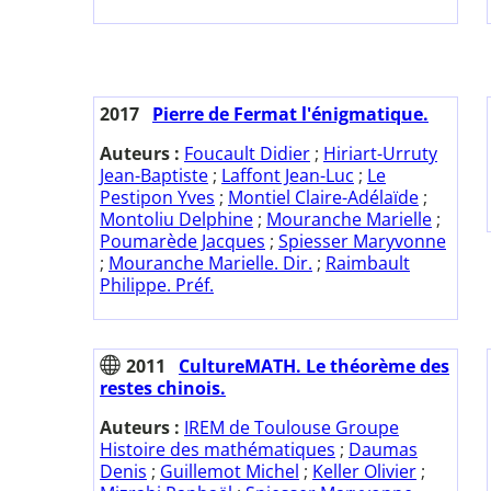
2017
Pierre de Fermat l'énigmatique.
Auteurs :
Foucault Didier
;
Hiriart-Urruty
Jean-Baptiste
;
Laffont Jean-Luc
;
Le
Pestipon Yves
;
Montiel Claire-Adélaïde
;
Montoliu Delphine
;
Mouranche Marielle
;
Poumarède Jacques
;
Spiesser Maryvonne
;
Mouranche Marielle. Dir.
;
Raimbault
Philippe. Préf.
2011
CultureMATH. Le théorème des
restes chinois.
Auteurs :
IREM de Toulouse Groupe
Histoire des mathématiques
;
Daumas
Denis
;
Guillemot Michel
;
Keller Olivier
;