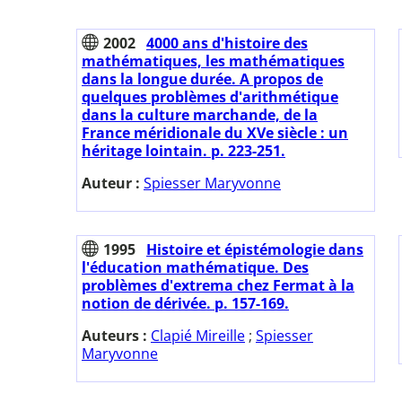
2002
4000 ans d'histoire des
mathématiques, les mathématiques
dans la longue durée. A propos de
quelques problèmes d'arithmétique
dans la culture marchande, de la
France méridionale du XVe siècle : un
héritage lointain. p. 223-251.
Auteur :
Spiesser Maryvonne
1995
Histoire et épistémologie dans
l'éducation mathématique. Des
problèmes d'extrema chez Fermat à la
notion de dérivée. p. 157-169.
Auteurs :
Clapié Mireille
;
Spiesser
Maryvonne