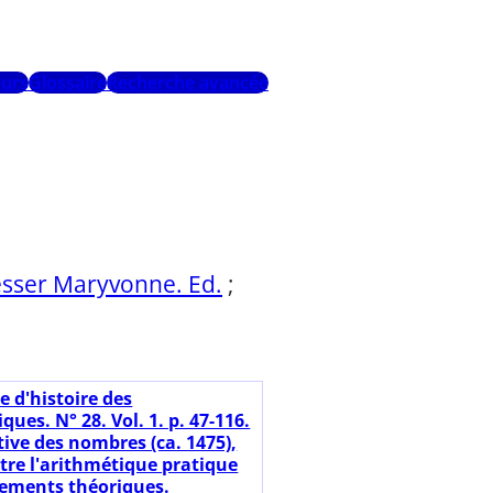
urs
Glossaire
Recherche avancée
esser Maryvonne. Ed.
;
e d'histoire des
es. N° 28. Vol. 1. p. 47-116.
tive des nombres (ca. 1475),
tre l'arithmétique pratique
dements théoriques.