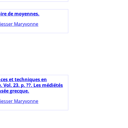
oire de moyennes.
iesser Maryvonne
nces et techniques en
. Vol. 23. p. ??. Les médiétés
nsée grecque.
iesser Maryvonne