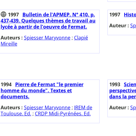
1997
Bulletin de l'APMEP. N° 410. p.
1997
Hist
437-439. Quelques thèmes de travail au
Auteur :
Sp
lycée à partir de l'oeuvre de Fermat.
Auteurs :
Spiesser Maryvonne
;
Clapié
Mireille
1994
Pierre de Fermat "le premier
1993
Scie
homme du monde". Textes et
perspective
documents.
dans la pe
Auteurs :
Spiesser Maryvonne
;
IREM de
Auteur :
Sp
Toulouse. Ed.
;
CRDP Midi-Pyrénées. Ed.