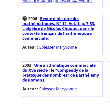
Mizrahi Raphaël
;
Spiesser Maryvonne
2006
Revue d'histoire des
mathématiques. N° 12. Vol. 1. p. 7-33.
L'algèbre de Nicolas Chuquet dans le
contexte français de l'arithmétique
commerciale.
Auteur :
Spiesser Maryvonne
2003
Une arithmétique commerciale
du XVe siècle : le "Compendy de la
praticque des nombres" de Barthélémy
de Romans.
Auteur :
Spiesser Maryvonne