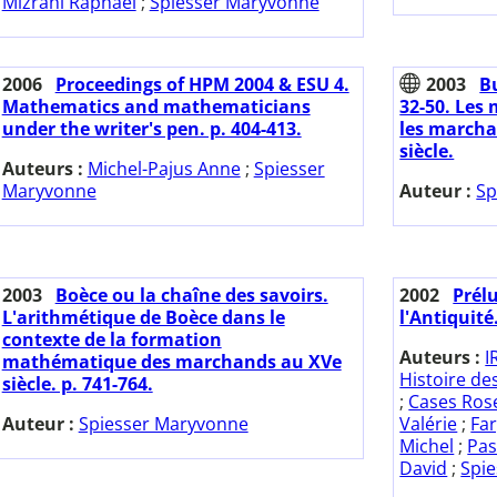
Mizrahi Raphaël
;
Spiesser Maryvonne
2006
Proceedings of HPM 2004 & ESU 4.
2003
Bu
Mathematics and mathematicians
32-50. Les
under the writer's pen. p. 404-413.
les marcha
siècle.
Auteurs :
Michel-Pajus Anne
;
Spiesser
Maryvonne
Auteur :
Sp
2003
Boèce ou la chaîne des savoirs.
2002
Prél
L'arithmétique de Boèce dans le
l'Antiquité
contexte de la formation
Auteurs :
I
mathématique des marchands au XVe
Histoire d
siècle. p. 741-764.
;
Cases Ros
Auteur :
Spiesser Maryvonne
Valérie
;
Fa
Michel
;
Pas
David
;
Spi