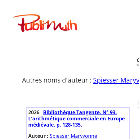
Aller
au
Publimath
contenu
Autres noms d'auteur :
Spiesser Maryv
2026
Bibliothèque Tangente. N° 93.
L'arithmétique commerciale en Europe
médiévale. p. 128-135.
Auteur :
Spiesser Maryvonne