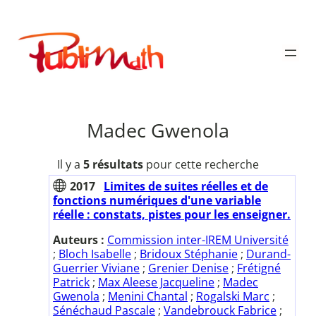
Aller
au
Publimath
contenu
Madec Gwenola
Il y a
5 résultats
pour cette recherche
2017
Limites de suites réelles et de
fonctions numériques d'une variable
réelle : constats, pistes pour les enseigner.
Auteurs :
Commission inter-IREM Université
;
Bloch Isabelle
;
Bridoux Stéphanie
;
Durand-
Guerrier Viviane
;
Grenier Denise
;
Frétigné
Patrick
;
Max Aleese Jacqueline
;
Madec
Gwenola
;
Menini Chantal
;
Rogalski Marc
;
Sénéchaud Pascale
;
Vandebrouck Fabrice
;