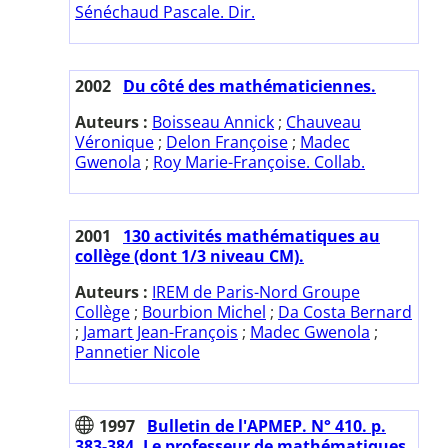
Sénéchaud Pascale. Dir.
2002
Du côté des mathématiciennes.
Auteurs :
Boisseau Annick
;
Chauveau
Véronique
;
Delon Françoise
;
Madec
Gwenola
;
Roy Marie-Françoise. Collab.
2001
130 activités mathématiques au
collège (dont 1/3 niveau CM).
Auteurs :
IREM de Paris-Nord Groupe
Collège
;
Bourbion Michel
;
Da Costa Bernard
;
Jamart Jean-François
;
Madec Gwenola
;
Pannetier Nicole
1997
Bulletin de l'APMEP. N° 410. p.
383-384. Le professeur de mathématiques