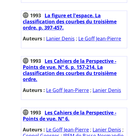
1993
La figure et l'espace. La
classification des courbes du troisième
ordre. p. 397-457.
Auteurs :
Lanier Denis
;
Le Goff Jean-Pierre
1993
Les Cahiers de la Perspective -
Points de vue. N° 6. p. 157-214. La
classification des courbes du troisième
ordre.
Auteurs :
Le Goff Jean-Pierre
;
Lanier Denis
1993
Les Cahiers de la Perspective -
Points de vue. N° 6.
Auteurs :
Le Goff Jean-Pierre
;
Lanier Denis
;
Coppel Georges
;
IREM de Basse-Normandie