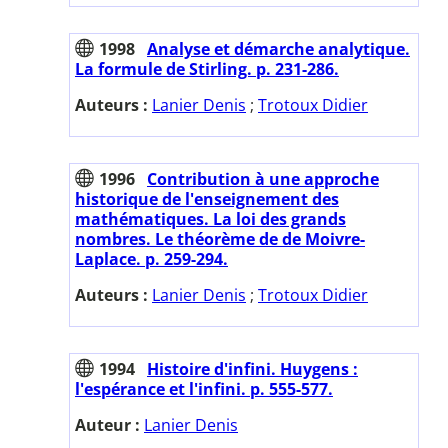
1998
Analyse et démarche analytique.
La formule de Stirling. p. 231-286.
Auteurs :
Lanier Denis
;
Trotoux Didier
1996
Contribution à une approche
historique de l'enseignement des
mathématiques. La loi des grands
nombres. Le théorème de de Moivre-
Laplace. p. 259-294.
Auteurs :
Lanier Denis
;
Trotoux Didier
1994
Histoire d'infini. Huygens :
l'espérance et l'infini. p. 555-577.
Auteur :
Lanier Denis