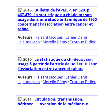
2016
Bulletin de l'APMEP. N° 520. p.
467-479. La statistique du chi-deux : son
usage dans une étude britannique de 1950
concernant l'association entre cancer et
tabac.
Auteurs :
Faisant Jacques
;
Lanier Denis
;
Lejeune Jean
;
Morello Rémy
;
Trotoux Didier
2016
La statistique du chi-deux : son
usage à partir de l'article de Doll et Hill sur
l'association entre cancer et tabac.
Auteurs :
Faisant Jacques
;
Lanier Denis
;
Lejeune Jean
;
Morello Rémy
;
Trotoux Didier
2011
Circulation, transmission,
héritage. L'invention de la médiane. p.