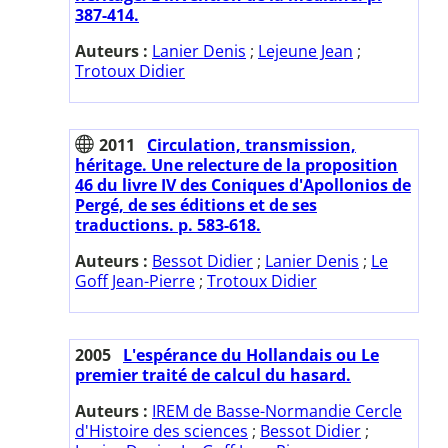
387-414.
Auteurs :
Lanier Denis
;
Lejeune Jean
;
Trotoux Didier
2011
Circulation, transmission,
héritage. Une relecture de la proposition
46 du livre IV des Coniques d'Apollonios de
Pergé, de ses éditions et de ses
traductions. p. 583-618.
Auteurs :
Bessot Didier
;
Lanier Denis
;
Le
Goff Jean-Pierre
;
Trotoux Didier
2005
L'espérance du Hollandais ou Le
premier traité de calcul du hasard.
Auteurs :
IREM de Basse-Normandie Cercle
d'Histoire des sciences
;
Bessot Didier
;