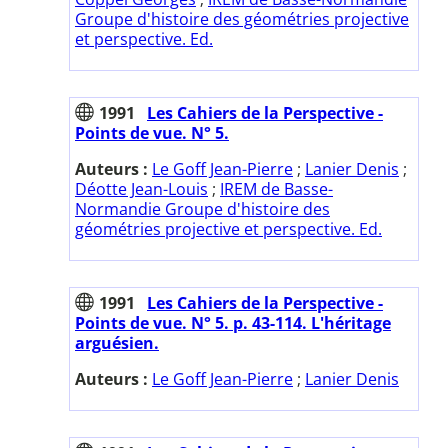
Groupe d'histoire des géométries projective
et perspective. Ed.
1991
Les Cahiers de la Perspective -
Points de vue. N° 5.
Auteurs :
Le Goff Jean-Pierre
;
Lanier Denis
;
Déotte Jean-Louis
;
IREM de Basse-
Normandie Groupe d'histoire des
géométries projective et perspective. Ed.
1991
Les Cahiers de la Perspective -
Points de vue. N° 5. p. 43-114. L'héritage
arguésien.
Auteurs :
Le Goff Jean-Pierre
;
Lanier Denis