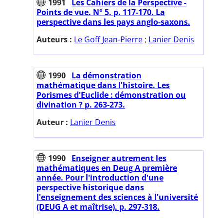
1991
Les Cahiers de la Perspective -
Points de vue. N° 5. p. 117-170. La
perspective dans les pays anglo-saxons.
Auteurs :
Le Goff Jean-Pierre
;
Lanier Denis
1990
La démonstration
mathématique dans l'histoire. Les
Porismes d'Euclide : démonstration ou
divination ? p. 263-273.
Auteur :
Lanier Denis
1990
Enseigner autrement les
mathématiques en Deug A première
année. Pour l'introduction d'une
perspective historique dans
l'enseignement des sciences à l'université
(DEUG A et maîtrise). p. 297-318.