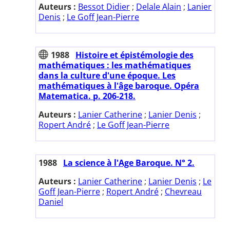
Auteurs :
Bessot Didier
;
Delale Alain
;
Lanier
Denis
;
Le Goff Jean-Pierre
1988
Histoire et épistémologie des
mathématiques : les mathématiques
dans la culture d'une époque. Les
mathématiques à l'âge baroque. Opéra
Matematica. p. 206-218.
Auteurs :
Lanier Catherine
;
Lanier Denis
;
Ropert André
;
Le Goff Jean-Pierre
1988
La science à l'Age Baroque. N° 2.
Auteurs :
Lanier Catherine
;
Lanier Denis
;
Le
Goff Jean-Pierre
;
Ropert André
;
Chevreau
Daniel