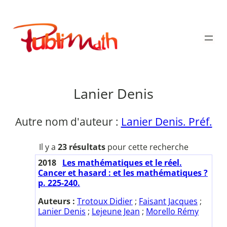
Aller
au
Publimath
contenu
Lanier Denis
Autre nom d'auteur :
Lanier Denis. Préf.
Il y a
23 résultats
pour cette recherche
2018
Les mathématiques et le réel.
Cancer et hasard : et les mathématiques ?
p. 225-240.
Auteurs :
Trotoux Didier
;
Faisant Jacques
;
Lanier Denis
;
Lejeune Jean
;
Morello Rémy