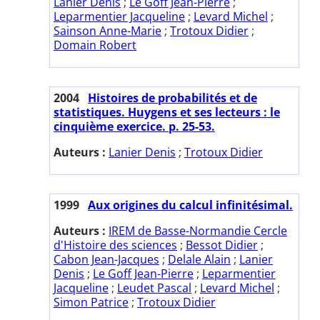
Lanier Denis
;
Le Goff Jean-Pierre
;
Leparmentier Jacqueline
;
Levard Michel
;
Sainson Anne-Marie
;
Trotoux Didier
;
Domain Robert
2004
Histoires de probabilités et de
statistiques. Huygens et ses lecteurs : le
cinquième exercice. p. 25-53.
Auteurs :
Lanier Denis
;
Trotoux Didier
1999
Aux origines du calcul infinitésimal.
Auteurs :
IREM de Basse-Normandie Cercle
d'Histoire des sciences
;
Bessot Didier
;
Cabon Jean-Jacques
;
Delale Alain
;
Lanier
Denis
;
Le Goff Jean-Pierre
;
Leparmentier
Jacqueline
;
Leudet Pascal
;
Levard Michel
;
Simon Patrice
;
Trotoux Didier