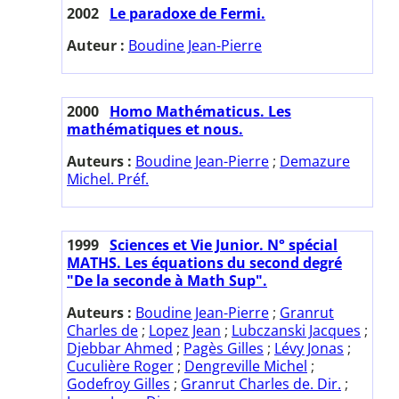
2002
Le paradoxe de Fermi.
Auteur :
Boudine Jean-Pierre
2000
Homo Mathématicus. Les
mathématiques et nous.
Auteurs :
Boudine Jean-Pierre
;
Demazure
Michel. Préf.
1999
Sciences et Vie Junior. N° spécial
MATHS. Les équations du second degré
"De la seconde à Math Sup".
Auteurs :
Boudine Jean-Pierre
;
Granrut
Charles de
;
Lopez Jean
;
Lubczanski Jacques
;
Djebbar Ahmed
;
Pagès Gilles
;
Lévy Jonas
;
Cuculière Roger
;
Dengreville Michel
;
Godefroy Gilles
;
Granrut Charles de. Dir.
;