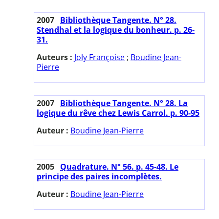
2007
Bibliothèque Tangente. N° 28.
Stendhal et la logique du bonheur. p. 26-
31.
Auteurs :
Joly Françoise
;
Boudine Jean-
Pierre
2007
Bibliothèque Tangente. N° 28. La
logique du rêve chez Lewis Carrol. p. 90-95
Auteur :
Boudine Jean-Pierre
2005
Quadrature. N° 56. p. 45-48. Le
principe des paires incomplètes.
Auteur :
Boudine Jean-Pierre