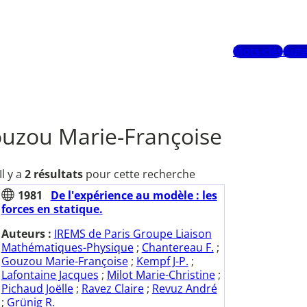
Mots-clés
Aute
uzou Marie-Françoise
Il y a
2 résultats
pour cette recherche
1981
De l'expérience au modèle : les
forces en statique.
Auteurs :
IREMS de Paris Groupe Liaison
Mathématiques-Physique
;
Chantereau F.
;
Gouzou Marie-Françoise
;
Kempf J-P.
;
Lafontaine Jacques
;
Milot Marie-Christine
;
Pichaud Joëlle
;
Ravez Claire
;
Revuz André
;
Grünig R.