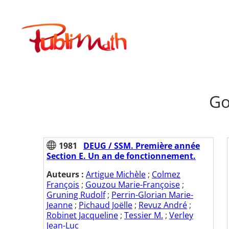
Aller
au
Publimath
contenu
Go
1981
DEUG / SSM. Première année
Section E. Un an de fonctionnement.
Auteurs :
Artigue Michèle
;
Colmez
François
;
Gouzou Marie-Françoise
;
Gruning Rudolf
;
Perrin-Glorian Marie-
Jeanne
;
Pichaud Joëlle
;
Revuz André
;
Robinet Jacqueline
;
Tessier M.
;
Verley
Jean-Luc