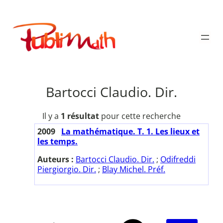
Aller
au
Publimath
contenu
Bartocci Claudio. Dir.
Il y a
1 résultat
pour cette recherche
2009
La mathématique. T. 1. Les lieux et
les temps.
Auteurs :
Bartocci Claudio. Dir.
;
Odifreddi
Piergiorgio. Dir.
;
Blay Michel. Préf.