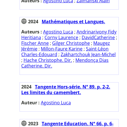
Auteurs :
Agostino Luca
;
Zalmanski Alain
2024
Mathématiques et Langues.
Auteurs :
Agostino Luca
;
Andrinarivony Fidy
Heritiana
;
Corny Laurence
;
DavidCatherine
;
Fischer Anne
;
Gilger Christophe
;
Maugez
Jérémie
;
Millon-Faure Karine
;
Saint-Léon
Charles-Edouard
;
Zakhartchouk Jean-Michel
;
Hache Christophe. Dir.
;
Mendonça Dias
Catherine. Dir.
2024
Tangente Hors-série. N° 89. p. 2-2.
Les limites du camembert.
Auteur :
Agostino Luca
2023
Tangente Education. N° 66. p. 6-