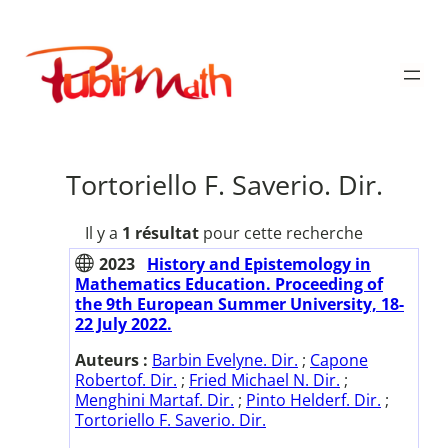
Aller
au
Publimath
contenu
Tortoriello F. Saverio. Dir.
Il y a
1 résultat
pour cette recherche
2023
History and Epistemology in
Mathematics Education. Proceeding of
the 9th European Summer University, 18-
22 July 2022.
Auteurs :
Barbin Evelyne. Dir.
;
Capone
Robertof. Dir.
;
Fried Michael N. Dir.
;
Menghini Martaf. Dir.
;
Pinto Helderf. Dir.
;
Tortoriello F. Saverio. Dir.