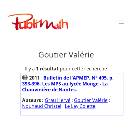
Aller
au
Publimath
contenu
Goutier Valérie
Il y a
1 résultat
pour cette recherche
2011
Bulletin de l'APMEP. N° 495. p.
393-396. Les MPS au lycée Monge - La
Chauvinière de Nantes.
Auteurs :
Grau Hervé
;
Goutier Valérie
;
Nouhaud Christel
;
Le Lay Colette