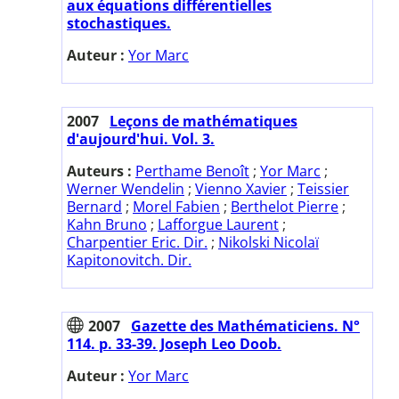
aux équations différentielles
stochastiques.
Auteur :
Yor Marc
2007
Leçons de mathématiques
d'aujourd'hui. Vol. 3.
Auteurs :
Perthame Benoît
;
Yor Marc
;
Werner Wendelin
;
Vienno Xavier
;
Teissier
Bernard
;
Morel Fabien
;
Berthelot Pierre
;
Kahn Bruno
;
Lafforgue Laurent
;
Charpentier Eric. Dir.
;
Nikolski Nicolaï
Kapitonovitch. Dir.
2007
Gazette des Mathématiciens. N°
114. p. 33-39. Joseph Leo Doob.
Auteur :
Yor Marc