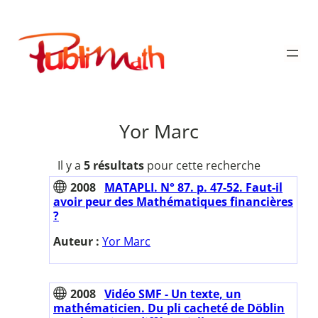
Aller
au
Publimath
contenu
Yor Marc
Il y a
5 résultats
pour cette recherche
2008
MATAPLI. N° 87. p. 47-52. Faut-il
avoir peur des Mathématiques financières
?
Auteur :
Yor Marc
2008
Vidéo SMF - Un texte, un
mathématicien. Du pli cacheté de Döblin