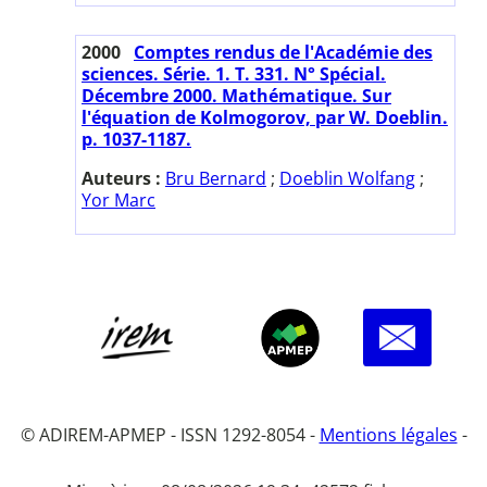
2000
Comptes rendus de l'Académie des
sciences. Série. 1. T. 331. N° Spécial.
Décembre 2000. Mathématique. Sur
l'équation de Kolmogorov, par W. Doeblin.
p. 1037-1187.
Auteurs :
Bru Bernard
;
Doeblin Wolfang
;
Yor Marc
© ADIREM-APMEP - ISSN 1292-8054 -
Mentions légales
-