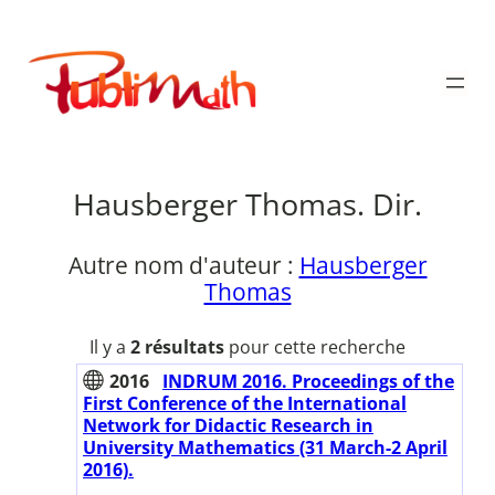
Aller
au
Publimath
contenu
Hausberger Thomas. Dir.
Autre nom d'auteur :
Hausberger
Thomas
Il y a
2 résultats
pour cette recherche
2016
INDRUM 2016. Proceedings of the
First Conference of the International
Network for Didactic Research in
University Mathematics (31 March-2 April
2016).