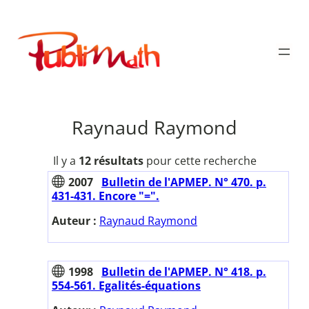
Aller
au
Publimath
contenu
Raynaud Raymond
Il y a
12 résultats
pour cette recherche
2007
Bulletin de l'APMEP. N° 470. p.
431-431. Encore "=".
Auteur :
Raynaud Raymond
1998
Bulletin de l'APMEP. N° 418. p.
554-561. Egalités-équations