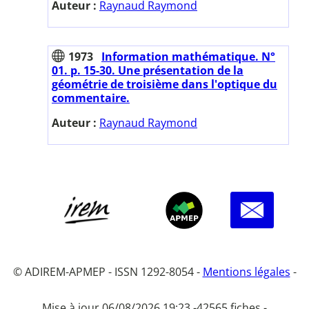
Auteur :
Raynaud Raymond
1973
Information mathématique. N°
01. p. 15-30. Une présentation de la
géométrie de troisième dans l'optique du
commentaire.
Auteur :
Raynaud Raymond
© ADIREM-APMEP - ISSN 1292-8054 -
Mentions légales
-
Mise à jour 06/08/2026 19:23 -
42565 fiches -