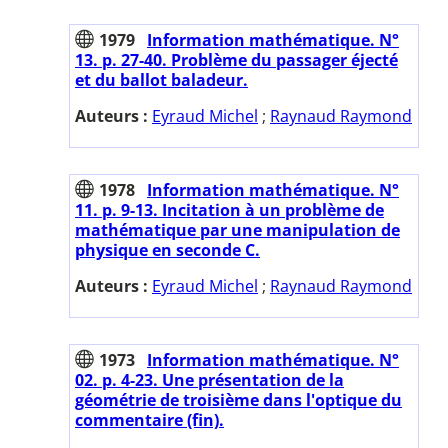
1979
Information mathématique. N°
13. p. 27-40. Problème du passager éjecté
et du ballot baladeur.
Auteurs :
Eyraud Michel
;
Raynaud Raymond
1978
Information mathématique. N°
11. p. 9-13. Incitation à un problème de
mathématique par une manipulation de
physique en seconde C.
Auteurs :
Eyraud Michel
;
Raynaud Raymond
1973
Information mathématique. N°
02. p. 4-23. Une présentation de la
géométrie de troisième dans l'optique du
commentaire (fin).