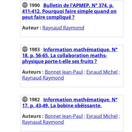
1990
Bulletin de l'APMEP. N° 374. p.
411-412. Pourquoi faire simple quand on
peut faire compliqué ?
Auteur :
Raynaud Raymond
1983
Information mathématique. N°
18. p. 56-65. La collaboration maths-
physique porte-t-elle ses fruits ?
Auteurs :
Bonnet Jean-Paul
;
Eyraud Michel
;
Raynaud Raymond
1982
Information mathématique. N°
17. p. 43-49. La bobine obéissante.
Auteurs :
Bonnet Jean-Paul
;
Eyraud Michel
;
Raynaud Raymond