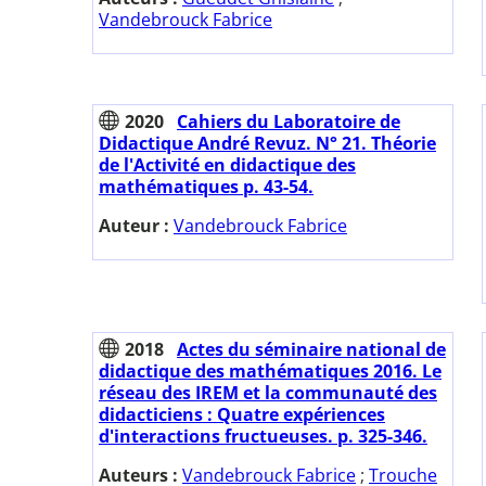
Vandebrouck Fabrice
2020
Cahiers du Laboratoire de
Didactique André Revuz. N° 21. Théorie
de l'Activité en didactique des
mathématiques p. 43-54.
Auteur :
Vandebrouck Fabrice
2018
Actes du séminaire national de
didactique des mathématiques 2016. Le
réseau des IREM et la communauté des
didacticiens : Quatre expériences
d'interactions fructueuses. p. 325-346.
Auteurs :
Vandebrouck Fabrice
;
Trouche