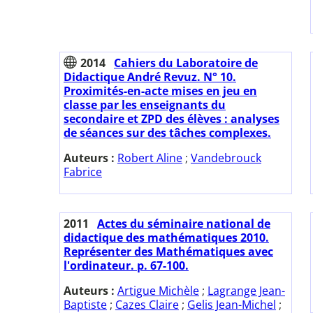
2014
Cahiers du Laboratoire de
Didactique André Revuz. N° 10.
Proximités-en-acte mises en jeu en
classe par les enseignants du
secondaire et ZPD des élèves : analyses
de séances sur des tâches complexes.
Auteurs :
Robert Aline
;
Vandebrouck
Fabrice
2011
Actes du séminaire national de
didactique des mathématiques 2010.
Représenter des Mathématiques avec
l'ordinateur. p. 67-100.
Auteurs :
Artigue Michèle
;
Lagrange Jean-
Baptiste
;
Cazes Claire
;
Gelis Jean-Michel
;