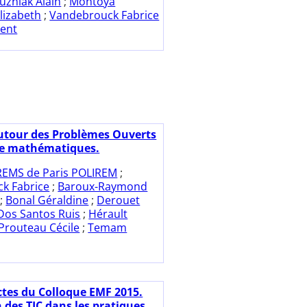
uzniak Alain
;
Montoya
Elizabeth
;
Vandebrouck Fabrice
rent
utour des Problèmes Ouverts
de mathématiques.
REMS de Paris POLIREM
;
k Fabrice
;
Baroux-Raymond
;
Bonal Géraldine
;
Derouet
Dos Santos Ruis
;
Hérault
Prouteau Cécile
;
Temam
ctes du Colloque EMF 2015.
 des TIC dans les pratiques