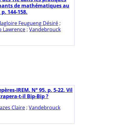
gnants de mathématiques au
p. 144-158.
agloire Feugueng Désiré
;
o Lawrence
;
Vandebrouck
pères-IREM. N° 95. p. 5-22. Vil
rapera-t-il Bip-Bip ?
azes Claire
;
Vandebrouck