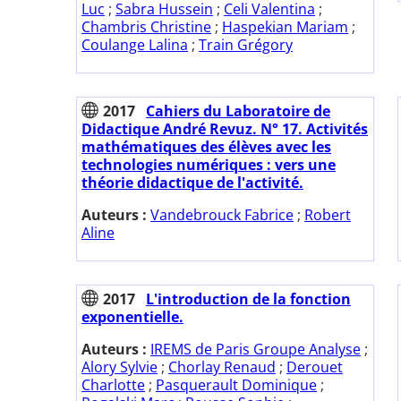
Luc
;
Sabra Hussein
;
Celi Valentina
;
Chambris Christine
;
Haspekian Mariam
;
Coulange Lalina
;
Train Grégory
2017
Cahiers du Laboratoire de
Didactique André Revuz. N° 17. Activités
mathématiques des élèves avec les
technologies numériques : vers une
théorie didactique de l'activité.
Auteurs :
Vandebrouck Fabrice
;
Robert
Aline
2017
L'introduction de la fonction
exponentielle.
Auteurs :
IREMS de Paris Groupe Analyse
;
Alory Sylvie
;
Chorlay Renaud
;
Derouet
Charlotte
;
Pasquerault Dominique
;