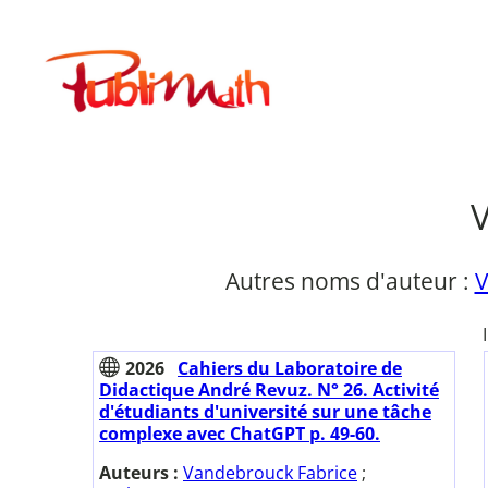
Aller
au
Publimath
contenu
Autres noms d'auteur :
V
2026
Cahiers du Laboratoire de
Didactique André Revuz. N° 26. Activité
d'étudiants d'université sur une tâche
complexe avec ChatGPT p. 49-60.
Auteurs :
Vandebrouck Fabrice
;