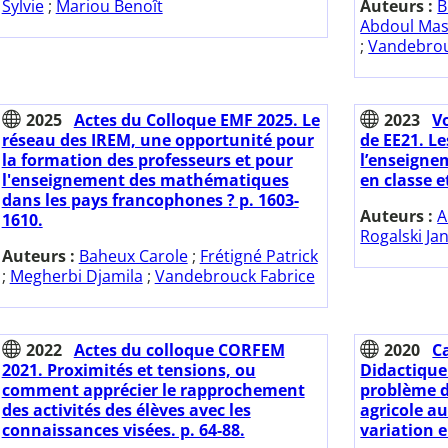
Sylvie
;
Mariou Benoît
Auteurs :
B
Abdoul Mas
;
Vandebrou
2025
Actes du Colloque EMF 2025. Le
2023
V
réseau des IREM, une opportunité pour
de EE21. L
la formation des professeurs et pour
l’enseignem
l'enseignement des mathématiques
en classe e
dans les pays francophones ? p. 1603-
Auteurs :
A
1610.
Rogalski Ja
Auteurs :
Baheux Carole
;
Frétigné Patrick
;
Megherbi Djamila
;
Vandebrouck Fabrice
2022
Actes du colloque CORFEM
2020
C
2021. Proximités et tensions, ou
Didactique
comment apprécier le rapprochement
problème d
des activités des élèves avec les
agricole au
connaissances visées. p. 64-88.
variation 