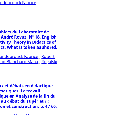
ndebrouck Fabrice
ahiers du Laboratoire de
 André Revuz. N° 18. English
tivity Theory in Didactics of
s. What is taken as shared.
andebrouck Fabrice
;
Robert
ud-Blanchard Maha
;
Rogalski
ux et débats en didactique
atiques. Le travail
ue en Analyse de la fin du
 au début du supérieur :
ion et construction. p. 47-66.