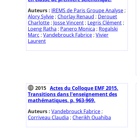
Auteurs :
IREMS de Paris Groupe Analyse
;
Alory Sylvie
;
Chorlay Renaud
;
Derouet
Charlotte
;
Josse Vincent
;
Legris Clément
;
Loeng Ratha
;
Panero Monica
;
Rogalski
Marc
;
Vandebrouck Fabrice
;
Vivier
Laurent
2015
Actes du Colloque EMF 2015.
Transitions dans l'enseignement des
mathématiques. p. 963-969.
Auteurs :
Vandebrouck Fabrice
;
Corriveau Claudia
;
Cherikh Ouahiba