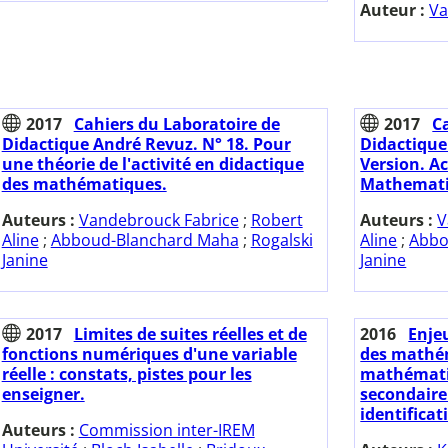
Auteur :
Va
2017
Cahiers du Laboratoire de
2017
C
Didactique André Revuz. N° 18. Pour
Didactique
une théorie de l'activité en didactique
Version. Ac
des mathématiques.
Mathematic
Auteurs :
Vandebrouck Fabrice
;
Robert
Auteurs :
V
Aline
;
Abboud-Blanchard Maha
;
Rogalski
Aline
;
Abbo
Janine
Janine
2017
Limites de suites réelles et de
2016
Enje
fonctions numériques d'une variable
des mathém
réelle : constats, pistes pour les
mathématiq
enseigner.
secondaire
identificat
Auteurs :
Commission inter-IREM