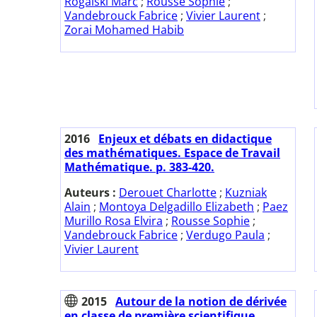
Rogalski Marc
;
Rousse Sophie
;
Vandebrouck Fabrice
;
Vivier Laurent
;
Zorai Mohamed Habib
2016
Enjeux et débats en didactique
des mathématiques. Espace de Travail
Mathématique. p. 383-420.
Auteurs :
Derouet Charlotte
;
Kuzniak
Alain
;
Montoya Delgadillo Elizabeth
;
Paez
Murillo Rosa Elvira
;
Rousse Sophie
;
Vandebrouck Fabrice
;
Verdugo Paula
;
Vivier Laurent
2015
Autour de la notion de dérivée
en classe de première scientifique.