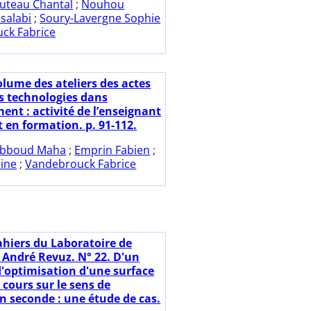
uteau Chantal
;
Nouhou
salabi
;
Soury-Lavergne Sophie
ck Fabrice
olume des ateliers des actes
es technologies dans
ent : activité de l’enseignant
t en formation. p. 91-112.
bboud Maha
;
Emprin Fabien
;
nine
;
Vandebrouck Fabrice
ahiers du Laboratoire de
 André Revuz. N° 22. D'un
'optimisation d'une surface
 cours sur le sens de
en seconde : une étude de cas.