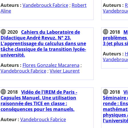
Auteurs :
Vandebrouck Fabrice
;
Robert
Auteurs :
R
Aline
Vandebrouc
2020
Cahiers du Laboratoire de
2018
M
Didactique André Revuz. N° 23.
problèmes 
L'apprentissage du calculus dans une
3 (et plus s
tâche classique de la transition lycée-
Auteurs :
H
université.
Vandebrouc
Auteurs :
Flores Gonzalez Macarena
;
Vandebrouck Fabrice
;
Vivier Laurent
2018
Vidéo de l'IREM de Paris -
2018
Vi
Capsules Manuel. Une utilisation
Séminaire d
raisonnée des TICE en classe :
ronde : En
conséquences pour les manuels.
mathématiq
physiques 
Auteur :
Vandebrouck Fabrice
l'universit