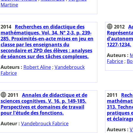
Martine
2014
Recherches en didactique des
2012
A
mathématiques. Vol. 34. N° 2-3. p. 239-
Représenta
285. Proximités-en-acte mises en jeu en
d'autonomi
classe par les enseignants du
1227-1234.
secondaire et ZPD des élèves : analyses
Auteurs :
M
de séances sur des tâches complexes.
Fabrice
;
Bo
Auteurs :
Robert Aline
;
Vandebrouck
Fabrice
2011
Annales de didactique et de
2011
Rech
sciences cognitives. V. 16. p. 149-185.
mathématiqu
Perspectives et domaines de travail
313. Techn
pour l'étude des fonctions.
pratiques 
et éclairag
Auteur :
Vandebrouck Fabrice
Auteurs :
V