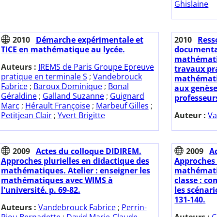
Ghislaine
2010
Démarche expérimentale et
2010
Resso
TICE en mathématique au lycée.
documentai
mathémati
Auteurs :
IREMS de Paris Groupe Epreuve
travaux pr
pratique en terminale S
;
Vandebrouck
mathématiqu
Fabrice
;
Baroux Dominique
;
Bonal
aux genèse
Géraldine
;
Galland Suzanne
;
Guignard
professeurs
Marc
;
Hérault Françoise
;
Marbeuf Gilles
;
Petitjean Clair
;
Yvert Brigitte
Auteur :
Va
2009
Actes du colloque DIDIREM.
2009
A
Approches plurielles en didactique des
Approches 
mathématiques. Atelier : enseigner les
mathémati
mathématiques avec WIMS à
classe : c
l'université. p. 69-82.
les scénar
131-140.
Auteurs :
Vandebrouck Fabrice
;
Perrin-