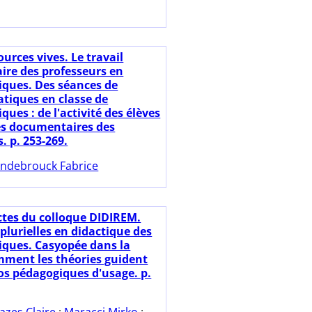
urces vives. Le travail
re des professeurs en
ques. Des séances de
atiques en classe de
es : de l'activité des élèves
s documentaires des
. p. 253-269.
ndebrouck Fabrice
ctes du colloque DIDIREM.
plurielles en didactique des
ques. Casyopée dans la
omment les théories guident
ios pédagogiques d'usage. p.