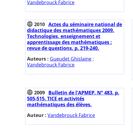
Vandebrouck Fabrice
2010
Actes du séminaire national de
didactique des mathématiques 2009.
Technologies, enseignement et
apprentissage des mathématiques :
revue de questions. p. 219-240.
Auteurs :
Gueudet Ghislaine
;
Vandebrouck Fabrice
2009
Bulletin de l'APMEP. N° 483. p.
505-515. TICE et activités
mathématiques des élèves.
Auteur :
Vandebrouck Fabrice