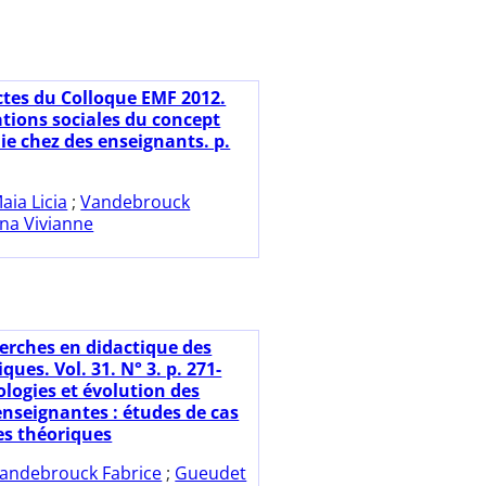
ctes du Colloque EMF 2012.
tions sociales du concept
e chez des enseignants. p.
aia Licia
;
Vandebrouck
na Vivianne
erches en didactique des
es. Vol. 31. N° 3. p. 271-
ologies et évolution des
enseignantes : études de cas
es théoriques
andebrouck Fabrice
;
Gueudet