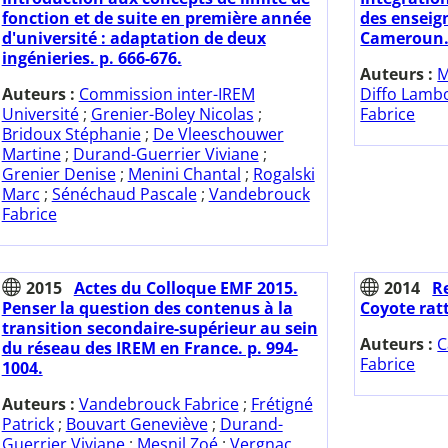
fonction et de suite en première année
des ensei
d'université : adaptation de deux
Cameroun. 
ingénieries. p. 666-676.
Auteurs :
M
Auteurs :
Commission inter-IREM
Diffo Lamb
Université
;
Grenier-Boley Nicolas
;
Fabrice
Bridoux Stéphanie
;
De Vleeschouwer
Martine
;
Durand-Guerrier Viviane
;
Grenier Denise
;
Menini Chantal
;
Rogalski
Marc
;
Sénéchaud Pascale
;
Vandebrouck
Fabrice
2015
Actes du Colloque EMF 2015.
2014
Re
Penser la question des contenus à la
Coyote ratt
transition secondaire-supérieur au sein
Auteurs :
C
du réseau des IREM en France. p. 994-
Fabrice
1004.
Auteurs :
Vandebrouck Fabrice
;
Frétigné
Patrick
;
Bouvart Geneviève
;
Durand-
Guerrier Viviane
;
Mesnil Zoé
;
Vergnac