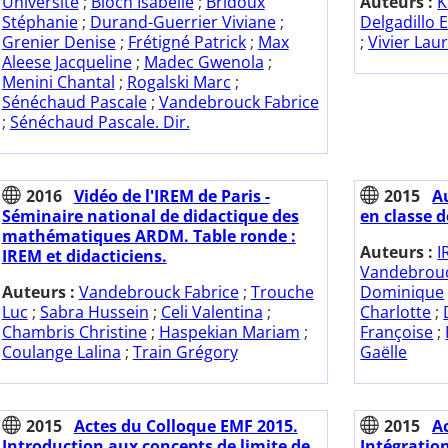
Université
;
Bloch Isabelle
;
Bridoux
Auteurs :
K
Stéphanie
;
Durand-Guerrier Viviane
;
Delgadillo 
Grenier Denise
;
Frétigné Patrick
;
Max
;
Vivier Lau
Aleese Jacqueline
;
Madec Gwenola
;
Menini Chantal
;
Rogalski Marc
;
Sénéchaud Pascale
;
Vandebrouck Fabrice
;
Sénéchaud Pascale. Dir.
2016
Vidéo de l'IREM de Paris -
2015
A
Séminaire national de didactique des
en classe 
mathématiques ARDM. Table ronde :
Auteurs :
I
IREM et didacticiens.
Vandebrouc
Auteurs :
Vandebrouck Fabrice
;
Trouche
Dominique
Luc
;
Sabra Hussein
;
Celi Valentina
;
Charlotte
;
Chambris Christine
;
Haspekian Mariam
;
Françoise
;
Coulange Lalina
;
Train Grégory
Gaëlle
2015
Actes du Colloque EMF 2015.
2015
A
Introduction aux concepts de limite de
Intégration