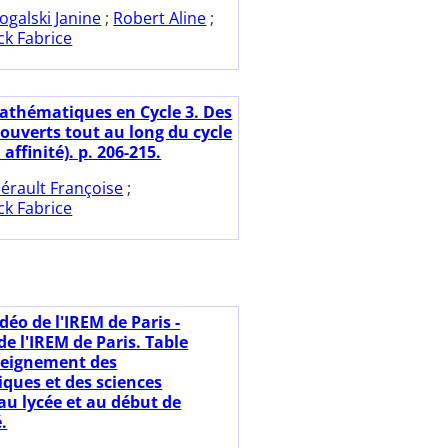
ogalski Janine
;
Robert Aline
;
k Fabrice
athématiques en Cycle 3. Des
ouverts tout au long du cycle
i affinité). p. 206-215.
érault Françoise
;
k Fabrice
déo de l'IREM de Paris -
e l'IREM de Paris. Table
seignement des
ues et des sciences
au lycée et au début de
é.