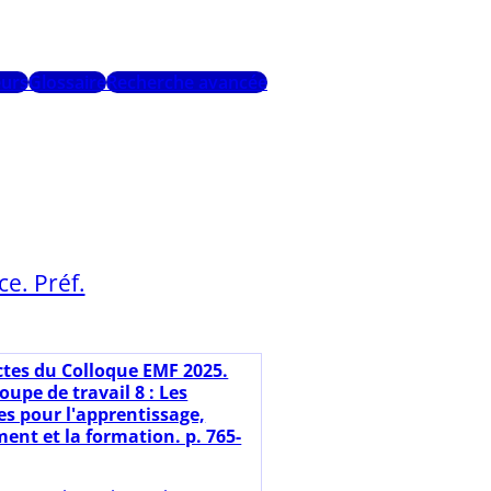
urs
Glossaire
Recherche avancée
e. Préf.
ctes du Colloque EMF 2025.
oupe de travail 8 : Les
es pour l'apprentissage,
ent et la formation. p. 765-