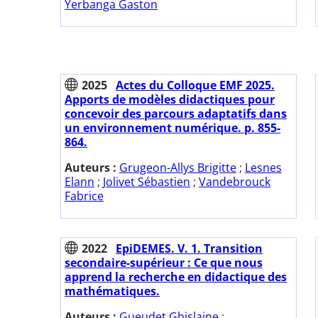
Yerbanga Gaston
2025
Actes du Colloque EMF 2025.
Apports de modèles didactiques pour
concevoir des parcours adaptatifs dans
un environnement numérique. p. 855-
864.
Auteurs :
Grugeon-Allys Brigitte
;
Lesnes
Elann
;
Jolivet Sébastien
;
Vandebrouck
Fabrice
2022
EpiDEMES. V. 1. Transition
secondaire-supérieur : Ce que nous
apprend la recherche en didactique des
mathématiques.
Auteurs :
Gueudet Ghislaine
;