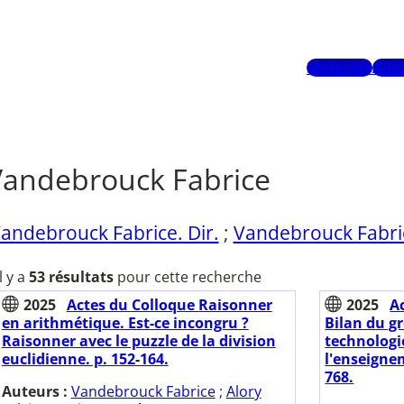
Mots-clés
Aute
Vandebrouck Fabrice
andebrouck Fabrice. Dir.
;
Vandebrouck Fabric
Il y a
53 résultats
pour cette recherche
2025
Actes du Colloque Raisonner
2025
A
en arithmétique. Est-ce incongru ?
Bilan du gr
Raisonner avec le puzzle de la division
technologi
euclidienne. p. 152-164.
l'enseignem
768.
Auteurs :
Vandebrouck Fabrice
;
Alory