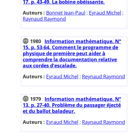
17. p. 43-49. La bobine obéissante.
Auteurs :
Bonnet Jean-Paul
;
Eyraud Michel
;
Raynaud Raymond
1980
Information mathématique. N°
15. p. 53-64. Comment le programme de
physique de première peut aider à
comprendre la documentation relative
aux cordes d'escalade.
Auteurs :
Eyraud Michel
;
Reynaud Raymond
1979
Information mathématique. N°
13. p. 27-40. Problème du passager éjecté
et du ballot baladeur.
Auteurs :
Eyraud Michel
;
Raynaud Raymond