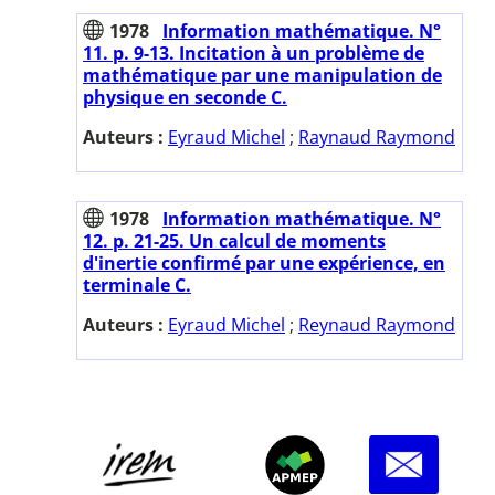
1978
Information mathématique. N°
11. p. 9-13. Incitation à un problème de
mathématique par une manipulation de
physique en seconde C.
Auteurs :
Eyraud Michel
;
Raynaud Raymond
1978
Information mathématique. N°
12. p. 21-25. Un calcul de moments
d'inertie confirmé par une expérience, en
terminale C.
Auteurs :
Eyraud Michel
;
Reynaud Raymond