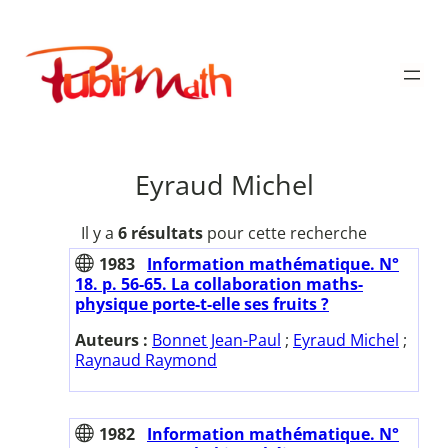
Aller
au
Publimath
contenu
Eyraud Michel
Il y a
6 résultats
pour cette recherche
1983
Information mathématique. N°
18. p. 56-65. La collaboration maths-
physique porte-t-elle ses fruits ?
Auteurs :
Bonnet Jean-Paul
;
Eyraud Michel
;
Raynaud Raymond
1982
Information mathématique. N°