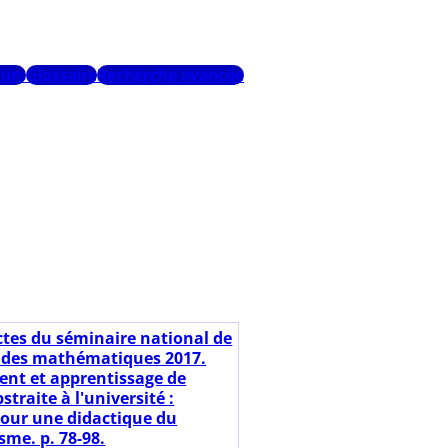
urs
Glossaire
Recherche avancée
ctes du séminaire national de
 des mathématiques 2017.
nt et apprentissage de
straite à l'université :
our une didactique du
sme. p. 78-98.