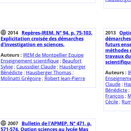
2014
Repères-IREM. N° 94. p. 75-103.
2013
Opti
Explicitation croisée des démarches
démarches 
d'investigation en sciences.
futurs ens
méthodes e
Auteurs :
IREM de Montpellier Equipe
travaux d
Enseignement scientifique
;
Beaufort
scientifiqu
Sylvie
;
Caussidier Claude
;
Hausberger
Bénédicte
;
Hausberger Thomas
;
Auteurs :
I
Molinatti Grégoire
;
Robert Jean-Pierre
Enseignemen
Claude
;
Ha
Bénédicte
;
François
;
M
Cécile
;
Rum
2007
Bulletin de l'APMEP. N° 471. p.
571-574. Option sciences au lycée Mas