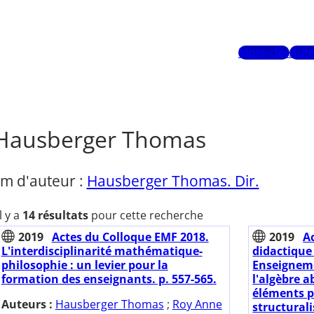
Mots-clés
Aute
Hausberger Thomas
m d'auteur :
Hausberger Thomas. Dir.
Il y a
14 résultats
pour cette recherche
2019
Actes du Colloque EMF 2018.
2019
A
L'interdisciplinarité mathématique-
didactique
philosophie : un levier pour la
Enseigneme
formation des enseignants. p. 557-565.
l'algèbre ab
éléments p
Auteurs :
Hausberger Thomas
;
Roy Anne
structurali