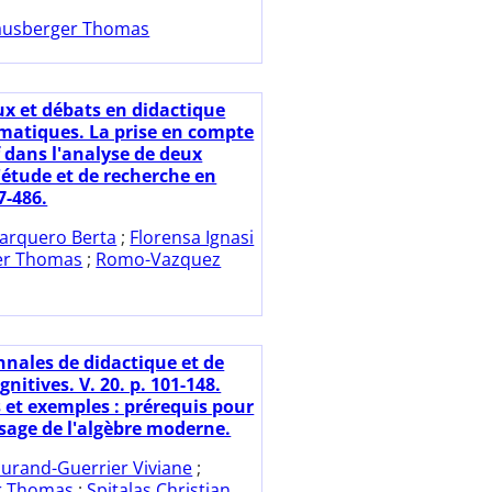
usberger Thomas
ux et débats en didactique
atiques. La prise en compte
f dans l'analyse de deux
'étude et de recherche en
7-486.
arquero Berta
;
Florensa Ignasi
er Thomas
;
Romo-Vazquez
nnales de didactique et de
gnitives. V. 20. p. 101-148.
s et exemples : prérequis pour
ssage de l'algèbre moderne.
urand-Guerrier Viviane
;
r Thomas
;
Spitalas Christian