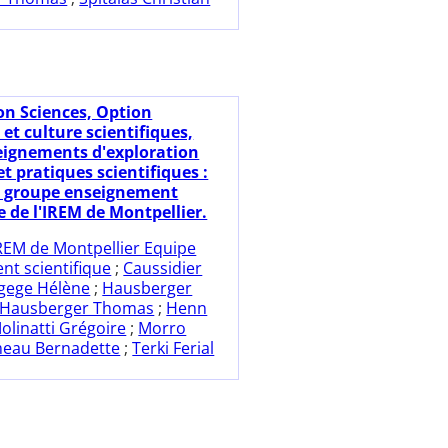
on Sciences, Option
et culture scientifiques,
eignements d'exploration
t pratiques scientifiques :
u groupe enseignement
e de l'IREM de Montpellier.
REM de Montpellier Equipe
t scientifique
;
Caussidier
gege Hélène
;
Hausberger
Hausberger Thomas
;
Henn
olinatti Grégoire
;
Morro
eau Bernadette
;
Terki Ferial