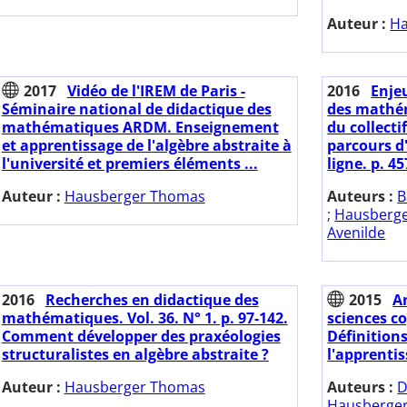
Auteur :
Ha
2017
Vidéo de l'IREM de Paris -
2016
Enje
Séminaire national de didactique des
des mathém
mathématiques ARDM. Enseignement
du collecti
et apprentissage de l'algèbre abstraite à
parcours d
l'université et premiers éléments ...
ligne. p. 45
Auteur :
Hausberger Thomas
Auteurs :
B
;
Hausberg
Avenilde
2016
Recherches en didactique des
2015
A
mathématiques. Vol. 36. N° 1. p. 97-142.
sciences co
Comment développer des praxéologies
Définition
structuralistes en algèbre abstraite ?
l'apprenti
Auteur :
Hausberger Thomas
Auteurs :
D
Hausberge