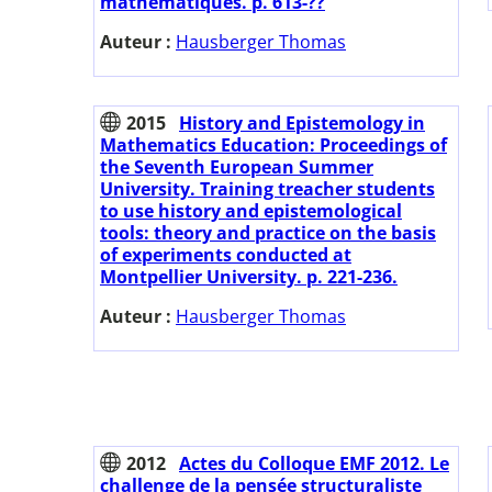
mathématiques. p. 613-??
Auteur :
Hausberger Thomas
2015
History and Epistemology in
Mathematics Education: Proceedings of
the Seventh European Summer
University. Training treacher students
to use history and epistemological
tools: theory and practice on the basis
of experiments conducted at
Montpellier University. p. 221-236.
Auteur :
Hausberger Thomas
2012
Actes du Colloque EMF 2012. Le
challenge de la pensée structuraliste