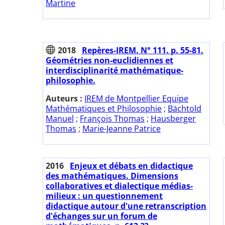
Martine
2018
Repères-IREM. N° 111. p. 55-81.
Géométries non-euclidiennes et
interdisciplinarité mathématique-
philosophie.
Auteurs :
IREM de Montpellier Equipe
Mathématiques et Philosophie
;
Bächtold
Manuel
;
François Thomas
;
Hausberger
Thomas
;
Marie-Jeanne Patrice
2016
Enjeux et débats en didactique
des mathématiques. Dimensions
collaboratives et dialectique médias-
milieux : un questionnement
didactique autour d'une retranscription
d'échanges sur un forum de