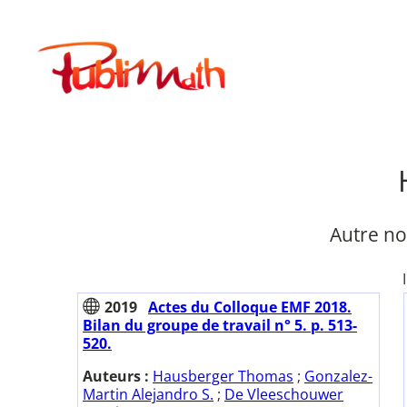
Aller
au
Publimath
contenu
Autre no
2019
Actes du Colloque EMF 2018.
Bilan du groupe de travail n° 5. p. 513-
520.
Auteurs :
Hausberger Thomas
;
Gonzalez-
Martin Alejandro S.
;
De Vleeschouwer