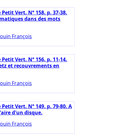
 Petit Vert. N° 158. p. 37-38.
matiques dans des mots
ouin François
 Petit Vert. N° 156. p. 11-14.
etz et recouvrements en
ouin François
 Petit Vert. N° 149. p. 79-80. A
'aire d'un disque.
ouin François