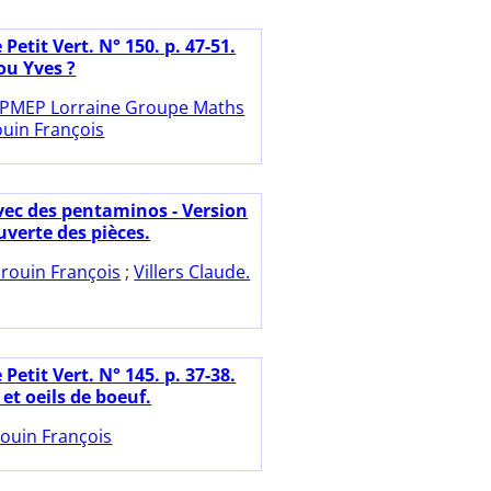
 Petit Vert. N° 150. p. 47-51.
 ou Yves ?
PMEP Lorraine Groupe Maths
uin François
vec des pentaminos - Version
uverte des pièces.
rouin François
;
Villers Claude.
 Petit Vert. N° 145. p. 37-38.
et oeils de boeuf.
ouin François