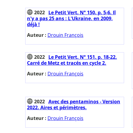
2022
Le Petit Vert. N° 150. p. 5-6. Il
n'y a pas 25 ans : L'Ukraine, en 2009,
déjà !
Auteur :
Drouin François
2022
Le Petit Vert. N° 151. p. 18-22.
Carré de Metz et tracés en cycle 2.
Auteur :
Drouin François
2022
Avec des pentaminos - Version
2022. Aires et périmètres.
Auteur :
Drouin François