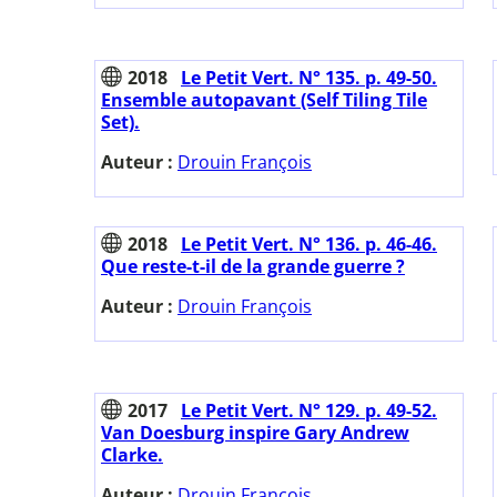
2018
Le Petit Vert. N° 135. p. 49-50.
Ensemble autopavant (Self Tiling Tile
Set).
Auteur :
Drouin François
2018
Le Petit Vert. N° 136. p. 46-46.
Que reste-t-il de la grande guerre ?
Auteur :
Drouin François
2017
Le Petit Vert. N° 129. p. 49-52.
Van Doesburg inspire Gary Andrew
Clarke.
Auteur :
Drouin François