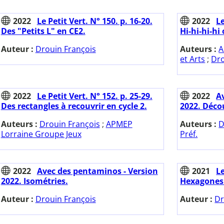
2022
Le Petit Vert. N° 150. p. 16-20.
2022
Le
Des "Petits L" en CE2.
Hi-hi-hi-hi
Auteur :
Drouin François
Auteurs :
A
et Arts
;
Dro
2022
Le Petit Vert. N° 152. p. 25-29.
2022
A
Des rectangles à recouvrir en cycle 2.
2022. Déco
Auteurs :
Drouin François
;
APMEP
Auteurs :
D
Lorraine Groupe Jeux
Préf.
2022
Avec des pentaminos - Version
2021
Le
2022. Isométries.
Hexagones 
Auteur :
Drouin François
Auteur :
Dr