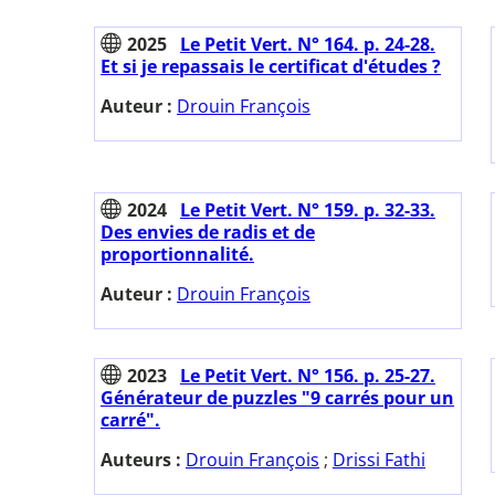
2025
Le Petit Vert. N° 164. p. 24-28.
Et si je repassais le certificat d'études ?
Auteur :
Drouin François
2024
Le Petit Vert. N° 159. p. 32-33.
Des envies de radis et de
proportionnalité.
Auteur :
Drouin François
2023
Le Petit Vert. N° 156. p. 25-27.
Générateur de puzzles "9 carrés pour un
carré".
Auteurs :
Drouin François
;
Drissi Fathi