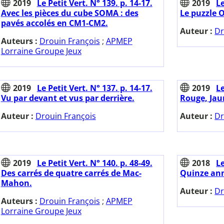
2019
Le Petit Vert. N° 139. p. 14-17.
2019
Le
Avec les pièces du cube SOMA : des
Le puzzle 
pavés accolés en CM1-CM2.
Auteur :
Dr
Auteurs :
Drouin François
;
APMEP
Lorraine Groupe Jeux
2019
Le Petit Vert. N° 137. p. 14-17.
2019
Le
Vu par devant et vus par derrière.
Rouge, Jau
Auteur :
Drouin François
Auteur :
Dr
2019
Le Petit Vert. N° 140. p. 48-49.
2018
Le
Des carrés de quatre carrés de Mac-
Quinze ann
Mahon.
Auteur :
Dr
Auteurs :
Drouin François
;
APMEP
Lorraine Groupe Jeux