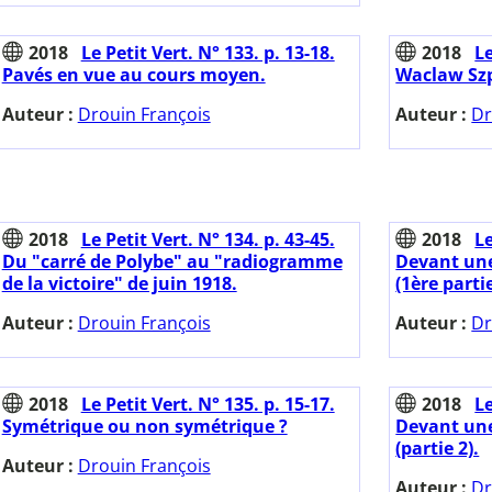
2018
Le Petit Vert. N° 133. p. 13-18.
2018
Le
Pavés en vue au cours moyen.
Waclaw Sz
Auteur :
Drouin François
Auteur :
Dr
2018
Le Petit Vert. N° 134. p. 43-45.
2018
Le
Du "carré de Polybe" au "radiogramme
Devant une
de la victoire" de juin 1918.
(1ère partie
Auteur :
Drouin François
Auteur :
Dr
2018
Le Petit Vert. N° 135. p. 15-17.
2018
Le
Symétrique ou non symétrique ?
Devant une
(partie 2).
Auteur :
Drouin François
Auteur :
Dr