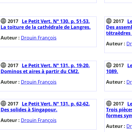
2017
Le Petit Vert. N° 130. p. 51-53.
2017
Le
La toiture de la cathédrale de Langres.
Des assemb
tétraèdres 
Auteur :
Drouin François
Auteur :
Dr
2017
Le Petit Vert. N° 131. p. 19-20.
2017
Le
Dominos et aires à partir du CM2.
1089.
Auteur :
Drouin François
Auteur :
Dr
2017
Le Petit Vert. N° 131. p. 62-62.
2017
Le
Des solides à Singapour.
Trois pièc
formes sym
Auteur :
Drouin François
Auteur :
Dr