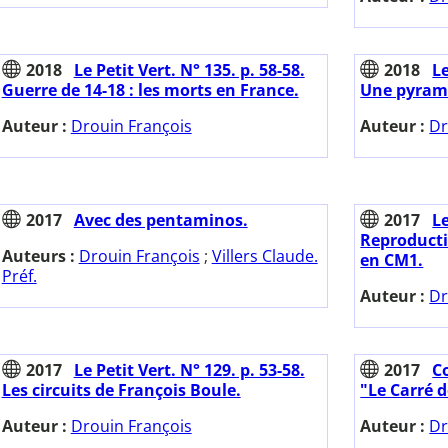
2018
Le Petit Vert. N° 135. p. 58-58.
2018
Le
Guerre de 14-18 : les morts en France.
Une pyrami
Auteur :
Drouin François
Auteur :
Dr
2017
Avec des pentaminos.
2017
Le
Reproducti
Auteurs :
Drouin François
;
Villers Claude.
en CM1.
Préf.
Auteur :
Dr
2017
Le Petit Vert. N° 129. p. 53-58.
2017
C
Les circuits de François Boule.
"Le Carré d
Auteur :
Drouin François
Auteur :
Dr