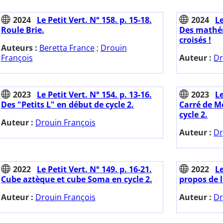
2024
Le Petit Vert. N° 158. p. 15-18.
2024
Le
Roule Brie.
Des mathé
croisés !
Auteurs :
Beretta France
;
Drouin
François
Auteur :
Dr
2023
Le Petit Vert. N° 154. p. 13-16.
2023
Le
Des "Petits L" en début de cycle 2.
Carré de M
cycle 2.
Auteur :
Drouin François
Auteur :
Dr
2022
Le Petit Vert. N° 149. p. 16-21.
2022
Le
Cube aztèque et cube Soma en cycle 2.
propos de l
Auteur :
Drouin François
Auteur :
Dr