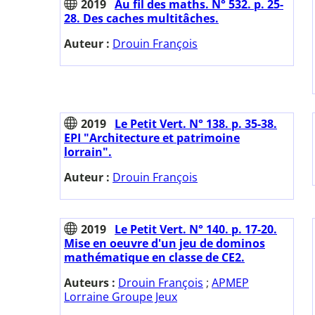
2019
Au fil des maths. N° 532. p. 25-
28. Des caches multitâches.
Auteur :
Drouin François
2019
Le Petit Vert. N° 138. p. 35-38.
EPI "Architecture et patrimoine
lorrain".
Auteur :
Drouin François
2019
Le Petit Vert. N° 140. p. 17-20.
Mise en oeuvre d'un jeu de dominos
mathématique en classe de CE2.
Auteurs :
Drouin François
;
APMEP
Lorraine Groupe Jeux