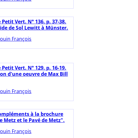
 Petit Vert. N° 136. p. 37-38.
de de Sol Lewitt à Münster.
ouin François
 Petit Vert. N° 129. p. 16-19.
on d'une oeuvre de Max Bill
ouin François
ompléments à la brochure
e Metz et le Pavé de Metz".
ouin François