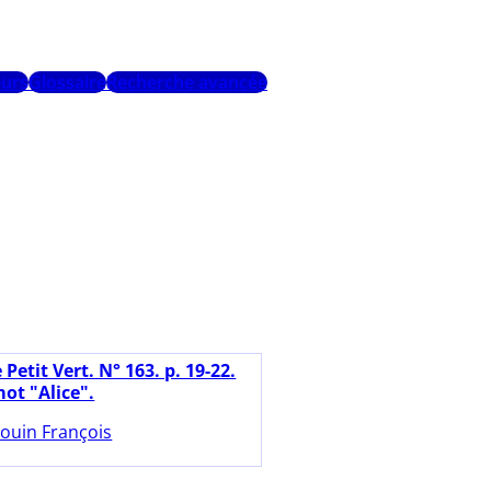
urs
Glossaire
Recherche avancée
 Petit Vert. N° 163. p. 19-22.
ot "Alice".
ouin François