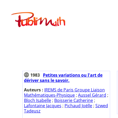
Aller
au
Publimath
contenu
1983
Petites variations ou l'art de
dériver sans le savoir.
Auteurs :
IREMS de Paris Groupe Liaison
Mathématiques-Physique
;
Aussel Gérard
;
Bloch Isabelle
;
Boisserie Catherine
;
Lafontaine Jacques
;
Pichaud Joëlle
;
Szwed
Tadeusz