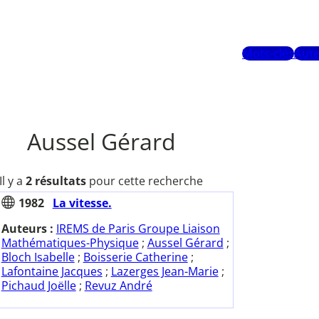
Mots-clés
Aute
Aussel Gérard
Il y a
2 résultats
pour cette recherche
1982
La vitesse.
Auteurs :
IREMS de Paris Groupe Liaison
Mathématiques-Physique
;
Aussel Gérard
;
Bloch Isabelle
;
Boisserie Catherine
;
Lafontaine Jacques
;
Lazerges Jean-Marie
;
Pichaud Joëlle
;
Revuz André