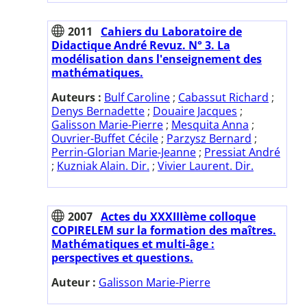
2011
Cahiers du Laboratoire de
Didactique André Revuz. N° 3. La
modélisation dans l'enseignement des
mathématiques.
Auteurs :
Bulf Caroline
;
Cabassut Richard
;
Denys Bernadette
;
Douaire Jacques
;
Galisson Marie-Pierre
;
Mesquita Anna
;
Ouvrier-Buffet Cécile
;
Parzysz Bernard
;
Perrin-Glorian Marie-Jeanne
;
Pressiat André
;
Kuzniak Alain. Dir.
;
Vivier Laurent. Dir.
2007
Actes du XXXIIIème colloque
COPIRELEM sur la formation des maîtres.
Mathématiques et multi-âge :
perspectives et questions.
Auteur :
Galisson Marie-Pierre