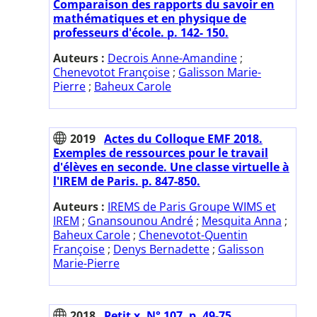
Comparaison des rapports du savoir en
mathématiques et en physique de
professeurs d'école. p. 142- 150.
Auteurs :
Decrois Anne-Amandine
;
Chenevotot Françoise
;
Galisson Marie-
Pierre
;
Baheux Carole
2019
Actes du Colloque EMF 2018.
Exemples de ressources pour le travail
d'élèves en seconde. Une classe virtuelle à
l'IREM de Paris. p. 847-850.
Auteurs :
IREMS de Paris Groupe WIMS et
IREM
;
Gnansounou André
;
Mesquita Anna
;
Baheux Carole
;
Chenevotot-Quentin
Françoise
;
Denys Bernadette
;
Galisson
Marie-Pierre
2018
Petit x. N° 107. p. 49-75.