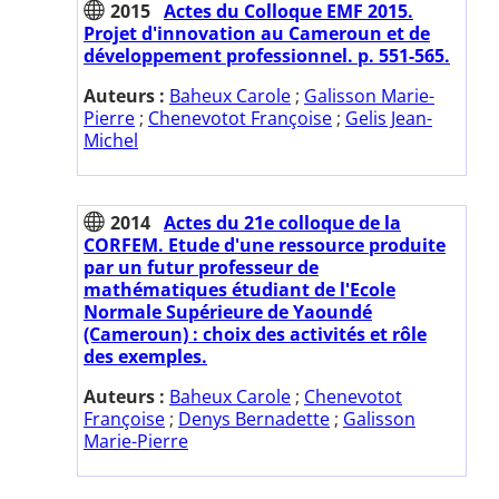
2015
Actes du Colloque EMF 2015.
Projet d'innovation au Cameroun et de
développement professionnel. p. 551-565.
Auteurs :
Baheux Carole
;
Galisson Marie-
Pierre
;
Chenevotot Françoise
;
Gelis Jean-
Michel
2014
Actes du 21e colloque de la
CORFEM. Etude d'une ressource produite
par un futur professeur de
mathématiques étudiant de l'Ecole
Normale Supérieure de Yaoundé
(Cameroun) : choix des activités et rôle
des exemples.
Auteurs :
Baheux Carole
;
Chenevotot
Françoise
;
Denys Bernadette
;
Galisson
Marie-Pierre