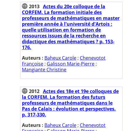
2013
Actes du 20e colloque de la
CORFEM. La formation initiale des
professeurs de mathématiques en master
première année à l'université d'Artois :
quelle utilisation en formation de
ressources issues de la recherche en
didactique des mathématiques ? p. 153-
176.
Auteurs :
Baheux Carole
;
Chenevotot
Françoise
;
Galisson Marie-Pierre
;
Mangiante Christine
2012
Actes des 18e et 19e colloques de
la CORFEM. La formation des futurs
professeurs de mathématiques dans le
Pas de Calais : évolution et perspectives.
p. 317-330.
Auteurs :
Baheux Carole
;
Chenevotot
Françoise
;
Galisson Marie-Pierre
;