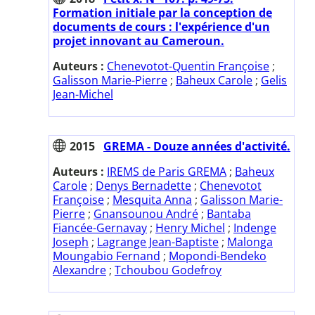
Formation initiale par la conception de
documents de cours : l'expérience d'un
projet innovant au Cameroun.
Auteurs :
Chenevotot-Quentin Françoise
;
Galisson Marie-Pierre
;
Baheux Carole
;
Gelis
Jean-Michel
2015
GREMA - Douze années d'activité.
Auteurs :
IREMS de Paris GREMA
;
Baheux
Carole
;
Denys Bernadette
;
Chenevotot
Françoise
;
Mesquita Anna
;
Galisson Marie-
Pierre
;
Gnansounou André
;
Bantaba
Fiancée-Gernavay
;
Henry Michel
;
Indenge
Joseph
;
Lagrange Jean-Baptiste
;
Malonga
Moungabio Fernand
;
Mopondi-Bendeko
Alexandre
;
Tchoubou Godefroy