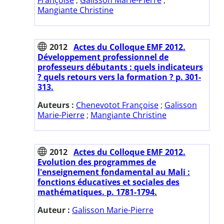
Mangiante Christine
2012
Actes du Colloque EMF 2012.
Développement professionnel de
professeurs débutants : quels indicateurs
? quels retours vers la formation ? p. 301-
313.
Auteurs :
Chenevotot Françoise
;
Galisson
Marie-Pierre
;
Mangiante Christine
2012
Actes du Colloque EMF 2012.
Evolution des programmes de
l'enseignement fondamental au Mali :
fonctions éducatives et sociales des
mathématiques. p. 1781-1794.
Auteur :
Galisson Marie-Pierre