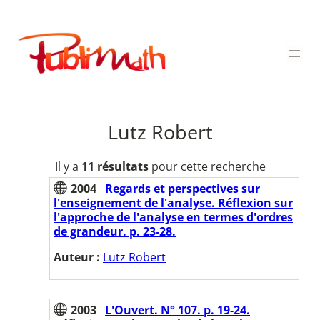
Aller
au
Publimath
contenu
Lutz Robert
Il y a
11 résultats
pour cette recherche
2004
Regards et perspectives sur
l'enseignement de l'analyse. Réflexion sur
l'approche de l'analyse en termes d'ordres
de grandeur. p. 23-28.
Auteur :
Lutz Robert
2003
L'Ouvert. N° 107. p. 19-24.