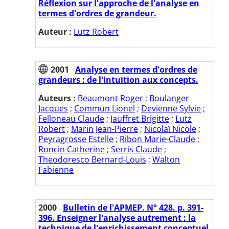
Réflexion sur l'approche de l'analyse en
termes d'ordres de grandeur.
Auteur :
Lutz Robert
2001
Analyse en termes d'ordres de
grandeurs : de l'intuition aux concepts.
Auteurs :
Beaumont Roger
;
Boulanger
Jacques
;
Commun Lionel
;
Devienne Sylvie
;
Felloneau Claude
;
Jauffret Brigitte
;
Lutz
Robert
;
Marin Jean-Pierre
;
Nicolaï Nicole
;
Peyragrosse Estelle
;
Ribon Marie-Claude
;
Roncin Catherine
;
Serris Claude
;
Theodoresco Bernard-Louis
;
Walton
Fabienne
2000
Bulletin de l'APMEP. N° 428. p. 391-
396. Enseigner l'analyse autrement : la
technique de l'enrichissement conceptuel.