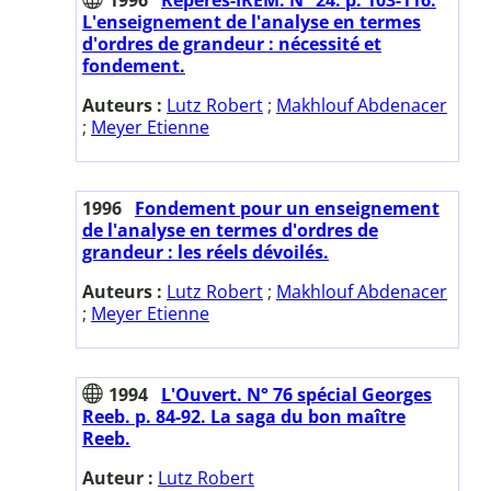
L'enseignement de l'analyse en termes
d'ordres de grandeur : nécessité et
fondement.
Auteurs :
Lutz Robert
;
Makhlouf Abdenacer
;
Meyer Etienne
1996
Fondement pour un enseignement
de l'analyse en termes d'ordres de
grandeur : les réels dévoilés.
Auteurs :
Lutz Robert
;
Makhlouf Abdenacer
;
Meyer Etienne
1994
L'Ouvert. N° 76 spécial Georges
Reeb. p. 84-92. La saga du bon maître
Reeb.
Auteur :
Lutz Robert