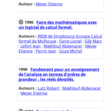
Auteur :
Meyer Etienne
1996
Faire des mathématiques avec
un logiciel de calcul formel.
Auteurs :
IREM de Strasbourg Groupe Calcul
formel de Mulhouse
;
Darie Lionel
;
Gilg Marc
;
Lefort Jean
;
Makhlouf Abdenacer
;
Meyer
Etienne
;
Perrin Jean
;
Goze Michel
1996
Fondement pour un enseignement
de l'analyse en termes d'ordres de
grandeur : les réels dévoilés.
Auteurs :
Lutz Robert
;
Makhlouf Abdenacer
;
Meyer Etienne