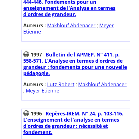
444-446. Fondements pour un
enseignement de l'Analyse en termes
d'ordres de grandeur.
Auteurs :
Makhlouf Abdenacer
;
Meyer
Etienne
1997
Bulletin de l'APMEP. N° 411. p.
558-571. L'Analyse en termes d'ordres de
grandeur : fondements pour une nouvelle
pédagogie.
Auteurs :
Lutz Robert
;
Makhlouf Abdenacer
;
Meyer Etienne
1996
Repères-IREM. N° 24. p. 103-116.
L'enseignement de l'analyse en termes
d'ordres de grandeur : nécessité et
fondement.