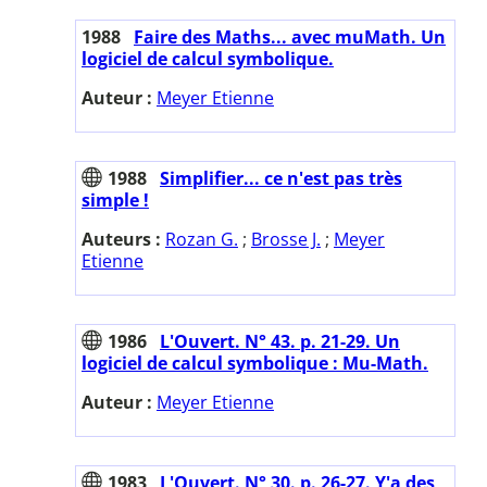
1988
Faire des Maths... avec muMath. Un
logiciel de calcul symbolique.
Auteur :
Meyer Etienne
1988
Simplifier... ce n'est pas très
simple !
Auteurs :
Rozan G.
;
Brosse J.
;
Meyer
Etienne
1986
L'Ouvert. N° 43. p. 21-29. Un
logiciel de calcul symbolique : Mu-Math.
Auteur :
Meyer Etienne
1983
L'Ouvert. N° 30. p. 26-27. Y'a des