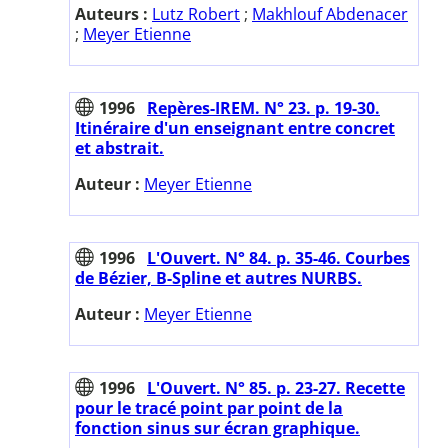
Auteurs :
Lutz Robert
;
Makhlouf Abdenacer
;
Meyer Etienne
1996
Repères-IREM. N° 23. p. 19-30.
Itinéraire d'un enseignant entre concret
et abstrait.
Auteur :
Meyer Etienne
1996
L'Ouvert. N° 84. p. 35-46. Courbes
de Bézier, B-Spline et autres NURBS.
Auteur :
Meyer Etienne
1996
L'Ouvert. N° 85. p. 23-27. Recette
pour le tracé point par point de la
fonction sinus sur écran graphique.