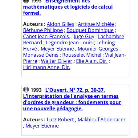
1993
Enseignement des
mathématiques et logiciels de calcul
formel.
Auteurs :
Aldon Gilles
;
Artigue Michèle
;
Béthune Philippe
;
Bouquet Dominique
;
Canet Jean-François.
;
Juge Guy
;
Lachambre
Bernard
;
Legendre Jean-Louis
;
Lehning
Hervé
;
Meyer Etienne
;
Mounier Georges
;
Monasse Denis
;
Rousselet Michel
;
Vial Jean-
Pierre
;
Walter Olivier
;
Elie Alain. Dir.
;
Hirlimann Anne. Dir.
1993
L'Ouvert. N° 72. p. 30-37.
L'interprétation de l'analyse en termes
d'ordres de grandeur : fondements pour
une nouvelle pédagogie.
Auteurs :
Lutz Robert
;
Makhlouf Abdenacer
;
Meyer Etienne