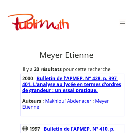
Aller
au
Publimath
contenu
Meyer Etienne
Il y a
20 résultats
pour cette recherche
2000
Bulletin de l'APMEP. N° 428. p. 397-
401. L'analyse au lycée en termes d'ordres
de grandeur : un essai pratique.
Auteurs :
Makhlouf Abdenacer
;
Meyer
Etienne
1997
Bulletin de l'APMEP. N° 410. p.