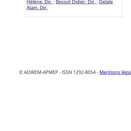
Hélène. Dir.
;
Bessot Didier. Dir.
;
Delale
Alain. Dir.
© ADIREM-APMEP - ISSN 1292-8054 -
Mentions léga