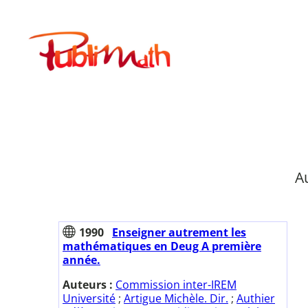
Aller
au
Publimath
contenu
A
1990
Enseigner autrement les
mathématiques en Deug A première
année.
Auteurs :
Commission inter-IREM
Université
;
Artigue Michèle. Dir.
;
Authier