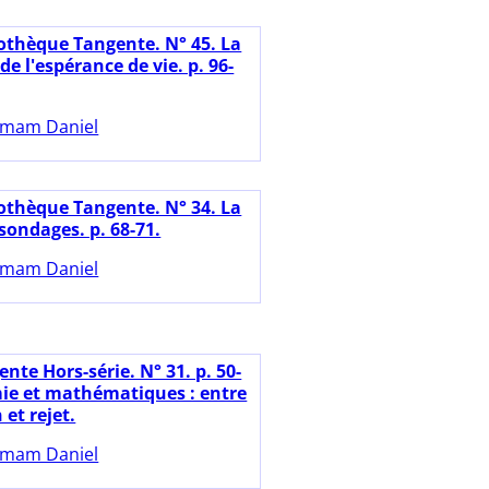
iothèque Tangente. N° 45. La
de l'espérance de vie. p. 96-
mam Daniel
iothèque Tangente. N° 34. La
sondages. p. 68-71.
mam Daniel
nte Hors-série. N° 31. p. 50-
ie et mathématiques : entre
 et rejet.
mam Daniel