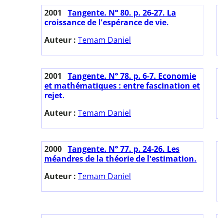
2001
Tangente. N° 80. p. 26-27. La
croissance de l'espérance de vie.
Auteur :
Temam Daniel
2001
Tangente. N° 78. p. 6-7. Economie
et mathématiques : entre fascination et
rejet.
Auteur :
Temam Daniel
2000
Tangente. N° 77. p. 24-26. Les
méandres de la théorie de l'estimation.
Auteur :
Temam Daniel