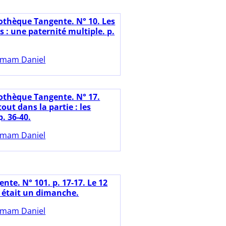
iothèque Tangente. N° 10. Les
s : une paternité multiple. p.
mam Daniel
iothèque Tangente. N° 17.
tout dans la partie : les
. 36-40.
mam Daniel
nte. N° 101. p. 17-17. Le 12
8 était un dimanche.
mam Daniel