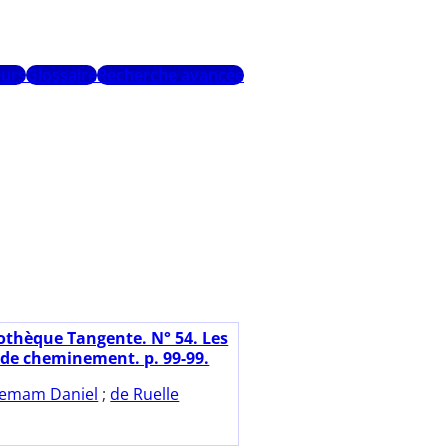
urs
Glossaire
Recherche avancée
iothèque Tangente. N° 54. Les
de cheminement. p. 99-99.
emam Daniel
;
de Ruelle