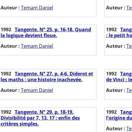
Auteur :
Temam Daniel
Auteur :
Te
1992
Tangente. N° 25. p. 16-18. Quand
1992
Tang
la logique devient floue.
: le petit
Auteur :
Temam Daniel
Auteur :
Te
1992
Tangente. N° 27. p. 4-6. Diderot et
1992
Tange
les maths : une histoire inachevée.
de Vinci : 
Auteur :
Temam Daniel
Auteur :
Te
1992
Tangente. N° 29. p. 18-19.
1992
Tange
Divisibilité par 7, 13, 17 : enfin des
l'origine d
critères simples.
Auteur :
Te