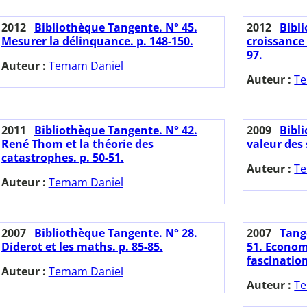
2012
Bibliothèque Tangente. N° 45.
2012
Bibl
Mesurer la délinquance. p. 148-150.
croissance 
97.
Auteur :
Temam Daniel
Auteur :
Te
2011
Bibliothèque Tangente. N° 42.
2009
Bibl
René Thom et la théorie des
valeur des 
catastrophes. p. 50-51.
Auteur :
Te
Auteur :
Temam Daniel
2007
Bibliothèque Tangente. N° 28.
2007
Tange
Diderot et les maths. p. 85-85.
51. Econom
fascination
Auteur :
Temam Daniel
Auteur :
Te