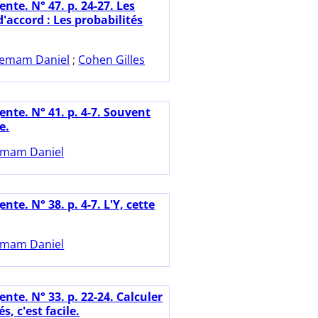
nte. N° 47. p. 24-27. Les
'accord : Les probabilités
emam Daniel
;
Cohen Gilles
nte. N° 41. p. 4-7. Souvent
e.
mam Daniel
nte. N° 38. p. 4-7. L'Y, cette
mam Daniel
nte. N° 33. p. 22-24. Calculer
s, c'est facile.