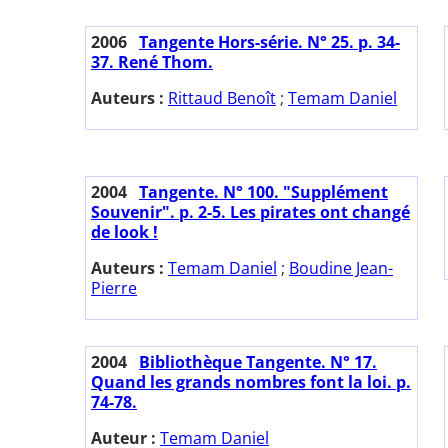
2006
Tangente Hors-série. N° 25. p. 34-
37. René Thom.
Auteurs :
Rittaud Benoît
;
Temam Daniel
2004
Tangente. N° 100. "Supplément
Souvenir". p. 2-5. Les pirates ont changé
de look !
Auteurs :
Temam Daniel
;
Boudine Jean-
Pierre
2004
Bibliothèque Tangente. N° 17.
Quand les grands nombres font la loi. p.
74-78.
Auteur :
Temam Daniel