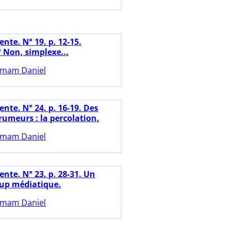
nte. N° 19. p. 12-15.
 Non, simplexe...
mam Daniel
nte. N° 24. p. 16-19. Des
 rumeurs : la percolation.
mam Daniel
nte. N° 23. p. 28-31. Un
up médiatique.
mam Daniel