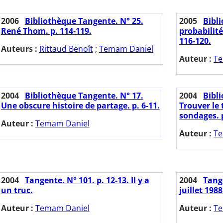
2006
Bibliothèque Tangente. N° 25.
2005
Bibl
René Thom. p. 114-119.
probabilité
116-120.
Auteurs :
Rittaud Benoît
;
Temam Daniel
Auteur :
Te
2004
Bibliothèque Tangente. N° 17.
2004
Bibl
Une obscure histoire de partage. p. 6-11.
Trouver le 
sondages. p
Auteur :
Temam Daniel
Auteur :
Te
2004
Tangente. N° 101. p. 12-13. Il y a
2004
Tange
un truc.
juillet 198
Auteur :
Temam Daniel
Auteur :
Te