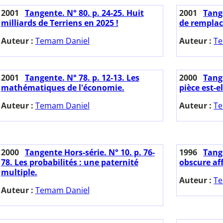
2001
Tangente. N° 80. p. 24-25. Huit
2001
Tange
milliards de Terriens en 2025 !
de remplac
Auteur :
Temam Daniel
Auteur :
Te
2001
Tangente. N° 78. p. 12-13. Les
2000
Tange
mathématiques de l'économie.
pièce est-e
Auteur :
Temam Daniel
Auteur :
Te
2000
Tangente Hors-série. N° 10. p. 76-
1996
Tange
78. Les probabilités : une paternité
obscure aff
multiple.
Auteur :
Te
Auteur :
Temam Daniel