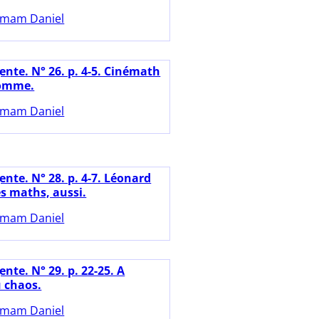
mam Daniel
ente. N° 26. p. 4-5. Cinémath
 homme.
mam Daniel
nte. N° 28. p. 4-7. Léonard
les maths, aussi.
mam Daniel
nte. N° 29. p. 22-25. A
u chaos.
mam Daniel