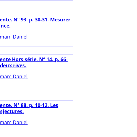
ente. N° 93. p. 30-31. Mesurer
ance.
mam Daniel
nte Hors-série. N° 14. p. 66-
 deux rives.
mam Daniel
nte. N° 88. p. 10-12. Les
njectures.
mam Daniel