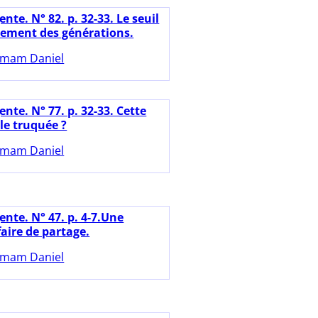
nte. N° 82. p. 32-33. Le seuil
ement des générations.
mam Daniel
nte. N° 77. p. 32-33. Cette
lle truquée ?
mam Daniel
nte. N° 47. p. 4-7.Une
aire de partage.
mam Daniel