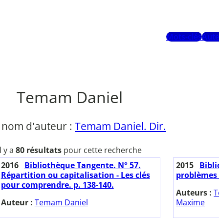
Mots-clés
Aute
Temam Daniel
 nom d'auteur :
Temam Daniel. Dir.
Il y a
80 résultats
pour cette recherche
2016
Bibliothèque Tangente. N° 57.
2015
Bibl
Répartition ou capitalisation - Les clés
problèmes 
pour comprendre. p. 138-140.
Auteurs :
T
Auteur :
Temam Daniel
Maxime