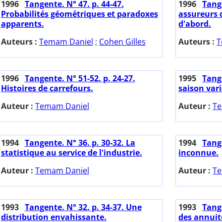
1996
Tangente. N° 47. p. 44-47.
1996
Tange
Probabilités géométriques et paradoxes
assureurs d
apparents.
d'abord.
Auteurs :
Temam Daniel
;
Cohen Gilles
Auteurs :
T
1996
Tangente. N° 51-52. p. 24-27.
1995
Tange
Histoires de carrefours.
saison vari
Auteur :
Temam Daniel
Auteur :
Te
1994
Tangente. N° 36. p. 30-32. La
1994
Tange
statistique au service de l'industrie.
inconnue.
Auteur :
Temam Daniel
Auteur :
Te
1993
Tangente. N° 32. p. 34-37. Une
1993
Tange
distribution envahissante.
des annuité