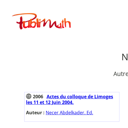
Aller
au
Publimath
contenu
N
Autr
2006
Actes du colloque de Limoges
les 11 et 12 Juin 2004.
Auteur :
Necer Abdelkader. Ed.