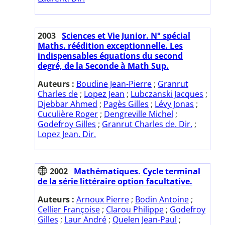
2003
Sciences et Vie Junior. N° spécial
Maths. réédition exceptionnelle. Les
indispensables équations du second
degré, de la Seconde à Math Sup.
Auteurs :
Boudine Jean-Pierre
;
Granrut
Charles de
;
Lopez Jean
;
Lubczanski Jacques
;
Djebbar Ahmed
;
Pagès Gilles
;
Lévy Jonas
;
Cuculière Roger
;
Dengreville Michel
;
Godefroy Gilles
;
Granrut Charles de. Dir.
;
Lopez Jean. Dir.
2002
Mathématiques. Cycle terminal
de la série littéraire option facultative.
Auteurs :
Arnoux Pierre
;
Bodin Antoine
;
Cellier Françoise
;
Clarou Philippe
;
Godefroy
Gilles
;
Laur André
;
Quelen Jean-Paul
;