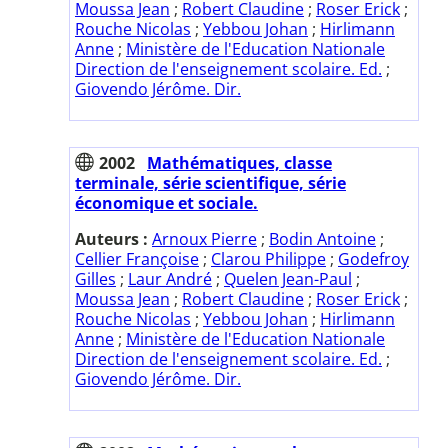
Moussa Jean
;
Robert Claudine
;
Roser Erick
;
Rouche Nicolas
;
Yebbou Johan
;
Hirlimann
Anne
;
Ministère de l'Education Nationale
Direction de l'enseignement scolaire. Ed.
;
Giovendo Jérôme. Dir.
2002
Mathématiques, classe
terminale, série scientifique, série
économique et sociale.
Auteurs :
Arnoux Pierre
;
Bodin Antoine
;
Cellier Françoise
;
Clarou Philippe
;
Godefroy
Gilles
;
Laur André
;
Quelen Jean-Paul
;
Moussa Jean
;
Robert Claudine
;
Roser Erick
;
Rouche Nicolas
;
Yebbou Johan
;
Hirlimann
Anne
;
Ministère de l'Education Nationale
Direction de l'enseignement scolaire. Ed.
;
Giovendo Jérôme. Dir.