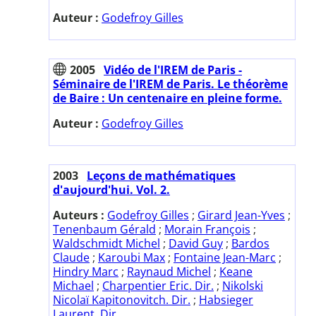
Auteur :
Godefroy Gilles
2005
Vidéo de l'IREM de Paris -
Séminaire de l'IREM de Paris. Le théorème
de Baire : Un centenaire en pleine forme.
Auteur :
Godefroy Gilles
2003
Leçons de mathématiques
d'aujourd'hui. Vol. 2.
Auteurs :
Godefroy Gilles
;
Girard Jean-Yves
;
Tenenbaum Gérald
;
Morain François
;
Waldschmidt Michel
;
David Guy
;
Bardos
Claude
;
Karoubi Max
;
Fontaine Jean-Marc
;
Hindry Marc
;
Raynaud Michel
;
Keane
Michael
;
Charpentier Eric. Dir.
;
Nikolski
Nicolaï Kapitonovitch. Dir.
;
Habsieger
Laurent. Dir.