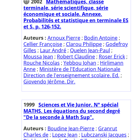
2002
Mathématiques, classe
terminale, série scientifique, série
économique et sociale. Annexe.
Probabilités et statistique en terminale ES
et S. p. 126-152.
Auteurs :
Arnoux Pierre
;
Bodin Antoine
;
Cellier Françoise
;
Clarou Philippe
;
Godefroy
Gilles
;
Laur André
;
Quelen Jean-Paul
;
Moussa Jean
;
Robert Claudine
;
Roser Erick
;
Rouche Nicolas
;
Yebbou Johan
;
Hirlimann
Anne
;
Ministère de l'Education Nationale
Direction de l'enseignement scolaire. Ed.
;
Giovendo Jérôme. Dir.
1999
Sciences et Vie Junior. N° spécial
MATHS. Les équations du second degré
"De la seconde à Math Sup".
Auteurs :
Boudine Jean-Pierre
;
Granrut
Charles de
;
Lopez Jean
;
Lubczanski Jacques
;