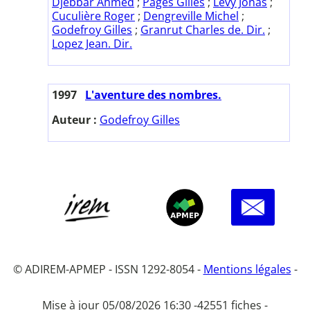
Djebbar Ahmed
;
Pagès Gilles
;
Lévy Jonas
;
Cuculière Roger
;
Dengreville Michel
;
Godefroy Gilles
;
Granrut Charles de. Dir.
;
Lopez Jean. Dir.
1997
L'aventure des nombres.
Auteur :
Godefroy Gilles
© ADIREM-APMEP - ISSN 1292-8054 -
Mentions légales
-
Mise à jour 05/08/2026 16:30 -
42551 fiches -