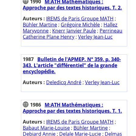
1990
M:ATH Mathématiques :
Approche par des textes historiques. T. 2.
Auteurs :
IREMS de Paris Groupe MATH
;
Bühler Martine
;
Grégoire Michèle
;
Hallez
Maryvonne
;
Knerr Janvier Paule
;
Perrineau
Catherine Plane Henry
;
Verley Jean-Luc
1987
Bulletin de l'APMEP. N° 359. p. 340-
343. L'article "différentiel" de la grande
encyclopédie.
Auteurs :
Deledicq André
;
Verley Jean-Luc
1986
M:ATH Mathématiques :
Approche par des textes historiques. T. 1.
Auteurs :
IREMS de Paris Groupe MATH
;
Babaut Marie-Louise
;
Bühler Martine
;
Debiard Annie
;
Delale Marie-Lucie
;
Delmas