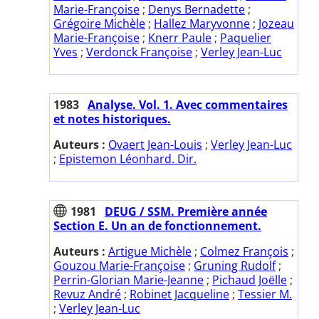
Marie-Françoise
;
Denys Bernadette
;
Grégoire Michèle
;
Hallez Maryvonne
;
Jozeau
Marie-Françoise
;
Knerr Paule
;
Paquelier
Yves
;
Verdonck Françoise
;
Verley Jean-Luc
1983
Analyse. Vol. 1. Avec commentaires
et notes historiques.
Auteurs :
Ovaert Jean-Louis
;
Verley Jean-Luc
;
Epistemon Léonhard. Dir.
1981
DEUG / SSM. Première année
Section E. Un an de fonctionnement.
Auteurs :
Artigue Michèle
;
Colmez François
;
Gouzou Marie-Françoise
;
Gruning Rudolf
;
Perrin-Glorian Marie-Jeanne
;
Pichaud Joëlle
;
Revuz André
;
Robinet Jacqueline
;
Tessier M.
;
Verley Jean-Luc