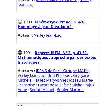
Jean-Luc
1993
Mnémosyne. N° 4-5. p. 4-16.
Hommage à Jean Dieudonné.
Auteur :
Verley Jean-Luc
1991
Repères-IREM. N° 3. p. 43-52.
Mathématiques : approche par des textes
historiques.
Auteurs :
IREMS de Paris Groupe MATH
;
Verley Jean-Luc
;
Brin Philippe
;
Grégoire
Michèle
;
Hallez Maryvonne
;
Jozeau Marie-
Françoise
;
Lacombe Michèle
;
Michel-Pajus
Anne
;
Serfati Michel
;
Bühler Martine