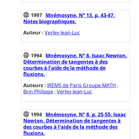
1997
Mnémosyne. N° 13. p. 43-47.
Notes biographiques.
Auteur :
Verley Jean-Luc
1994
Mnémosyne. N° 8. Isaac Newton.
Détermination de tangentes à des
courbes à l'aide de la méthode de
fluxions.
Auteurs :
IREMS de Paris Groupe MATH
;
Brin Philippe
;
Verley Jean-Luc
1994
Mnémosyne. N° 8. p. 25-55. Isaac
Newton. Détermination de tangentes à
des courbes à l'aide de la méthode des
fluxions.