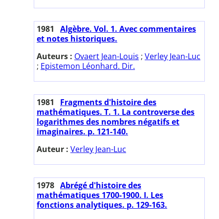
1981
Algèbre. Vol. 1. Avec commentaires
et notes historiques.
Auteurs :
Ovaert Jean-Louis
;
Verley Jean-Luc
;
Epistemon Léonhard. Dir.
1981
Fragments d'histoire des
mathématiques. T. 1. La controverse des
logarithmes des nombres négatifs et
imaginaires. p. 121-140.
Auteur :
Verley Jean-Luc
1978
Abrégé d'histoire des
mathématiques 1700-1900. I. Les
fonctions analytiques. p. 129-163.