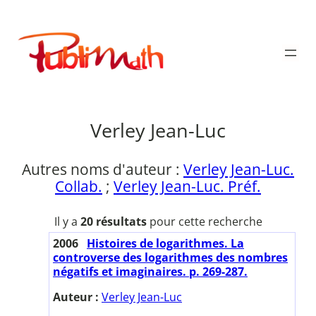
Aller
au
Publimath
contenu
Verley Jean-Luc
Autres noms d'auteur :
Verley Jean-Luc.
Collab.
;
Verley Jean-Luc. Préf.
Il y a
20 résultats
pour cette recherche
2006
Histoires de logarithmes. La
controverse des logarithmes des nombres
négatifs et imaginaires. p. 269-287.
Auteur :
Verley Jean-Luc