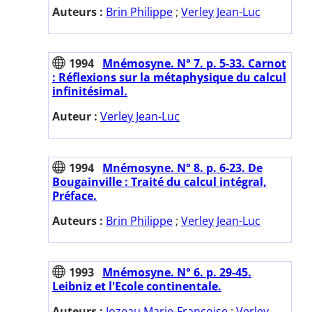
Auteurs :
Brin Philippe
;
Verley Jean-Luc
1994
Mnémosyne. N° 7. p. 5-33. Carnot
: Réflexions sur la métaphysique du calcul
infinitésimal.
Auteur :
Verley Jean-Luc
1994
Mnémosyne. N° 8. p. 6-23. De
Bougainville : Traité du calcul intégral,
Préface.
Auteurs :
Brin Philippe
;
Verley Jean-Luc
1993
Mnémosyne. N° 6. p. 29-45.
Leibniz et l'Ecole continentale.
Auteurs :
Jozeau Marie-Françoise
;
Verley