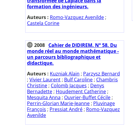
transformée de Laplace dans la
formation des ingénieurs.
Auteurs :
Romo-Vazquez Avenilde
;
Castela Corine
2008
Cahier de DIDIREM. N° 58. Du
monde réel au monde mathématique -
un parcours bibliographique et
didactique.
Auteurs :
Kuzniak Alain
;
Parzysz Bernard
;
Vivier Laurent
;
Bulf Caroline
;
Chambris
Christine
;
Colomb Jacques
;
Denys
Bernadette
;
Houdement Catherine
;
Mesquita Anna
;
Ouvrier-Buffet Cécile
;
Perrin-Glorian Marie-Jeanne
;
Pluvinage
François
;
Pressiat André
;
Romo-Vazquez
Avenilde