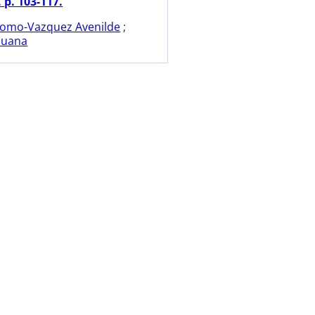
 p. 103-117.
omo-Vazquez Avenilde
;
ouana