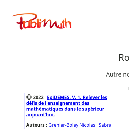
Aller
au
Publimath
contenu
Ro
Autre n
2022
EpiDEMES. V. 1. Relever les
défis de l'enseignement des
mathématiques dans le supérieur
aujourd'hui.
Auteurs :
Grenier-Boley Nicolas
;
Sabra