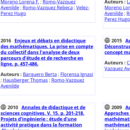
Moreno Lorena F.
;
Romo-Vazquez
Auteurs :
L
Avenilde
;
Romo-Vazquez Rebeca
;
Velez-
Moreno Lor
Perez Hugo
Avenilde
;
R
Perez Hug
2016
Enjeux et débats en didactique
2015
A
des mathématiques. La prise en compte
Déconstruc
du collectif dans l'analyse de deux
concept ma
parcours d'étude et de recherche en
Auteurs :
C
ligne. p. 457-486.
Vazquez Av
Auteurs :
Barquero Berta
;
Florensa Ignasi
;
Hausberger Thomas
;
Romo-Vazquez
Avenilde
2010
Annales de didactique et de
2009
A
sciences cognitives. V. 15. p. 201-218.
Approches 
Projets d'ingénierie : étude d'une
mathématiq
activité pratique dans la formation
mathémati