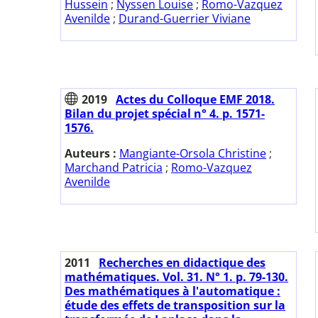
Hussein
;
Nyssen Louise
;
Romo-Vazquez
Avenilde
;
Durand-Guerrier Viviane
2019
Actes du Colloque EMF 2018.
Bilan du projet spécial n° 4. p. 1571-
1576.
Auteurs :
Mangiante-Orsola Christine
;
Marchand Patricia
;
Romo-Vazquez
Avenilde
2011
Recherches en didactique des
mathématiques. Vol. 31. N° 1. p. 79-130.
Des mathématiques à l'automatique :
étude des effets de transposition sur la