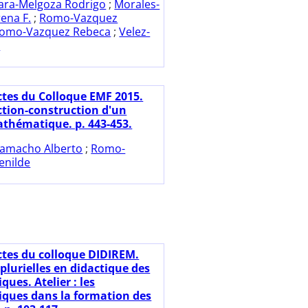
ara-Melgoza Rodrigo
;
Morales-
ena F.
;
Romo-Vazquez
omo-Vazquez Rebeca
;
Velez-
o
ctes du Colloque EMF 2015.
tion-construction d'un
thématique. p. 443-453.
amacho Alberto
;
Romo-
enilde
ctes du colloque DIDIREM.
plurielles en didactique des
ues. Atelier : les
ques dans la formation des