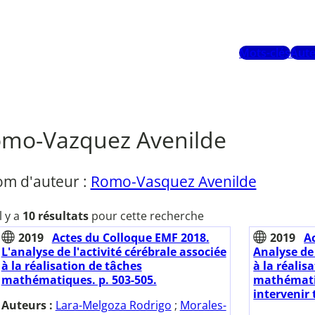
Mots-clés
Aute
mo-Vazquez Avenilde
om d'auteur :
Romo-Vasquez Avenilde
Il y a
10 résultats
pour cette recherche
2019
Actes du Colloque EMF 2018.
2019
A
L'analyse de l'activité cérébrale associée
Analyse de 
à la réalisation de tâches
à la réalis
mathématiques. p. 503-505.
mathématiq
intervenir 
Auteurs :
Lara-Melgoza Rodrigo
;
Morales-