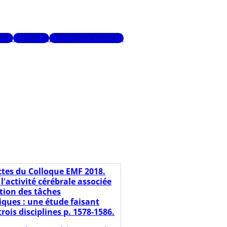
urs
Glossaire
Recherche avancée
ctes du Colloque EMF 2018.
l'activité cérébrale associée
ation des tâches
ues : une étude faisant
trois disciplines p. 1578-1586.