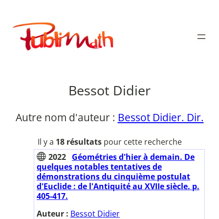
Aller
au
Publimath
contenu
Bessot Didier
Autre nom d'auteur :
Bessot Didier. Dir.
Il y a
18 résultats
pour cette recherche
2022
Géométries d'hier à demain. De
quelques notables tentatives de
démonstrations du cinquième postulat
d'Euclide : de l'Antiquité au XVIIe siècle. p.
405-417.
Auteur :
Bessot Didier