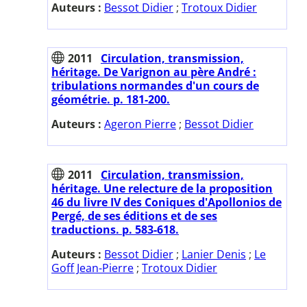
Auteurs :
Bessot Didier
;
Trotoux Didier
2011
Circulation, transmission,
héritage. De Varignon au père André :
tribulations normandes d'un cours de
géométrie. p. 181-200.
Auteurs :
Ageron Pierre
;
Bessot Didier
2011
Circulation, transmission,
héritage. Une relecture de la proposition
46 du livre IV des Coniques d'Apollonios de
Pergé, de ses éditions et de ses
traductions. p. 583-618.
Auteurs :
Bessot Didier
;
Lanier Denis
;
Le
Goff Jean-Pierre
;
Trotoux Didier