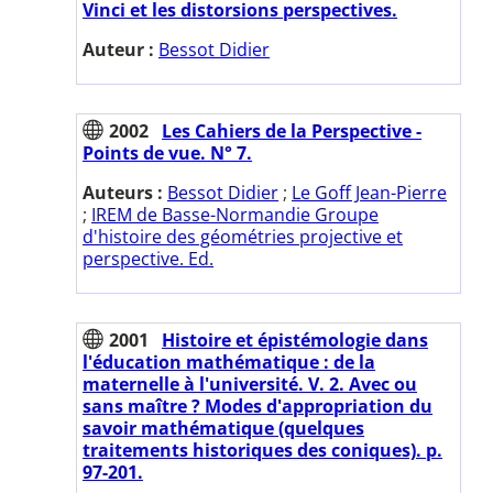
Vinci et les distorsions perspectives.
Auteur :
Bessot Didier
2002
Les Cahiers de la Perspective -
Points de vue. N° 7.
Auteurs :
Bessot Didier
;
Le Goff Jean-Pierre
;
IREM de Basse-Normandie Groupe
d'histoire des géométries projective et
perspective. Ed.
2001
Histoire et épistémologie dans
l'éducation mathématique : de la
maternelle à l'université. V. 2. Avec ou
sans maître ? Modes d'appropriation du
savoir mathématique (quelques
traitements historiques des coniques). p.
97-201.