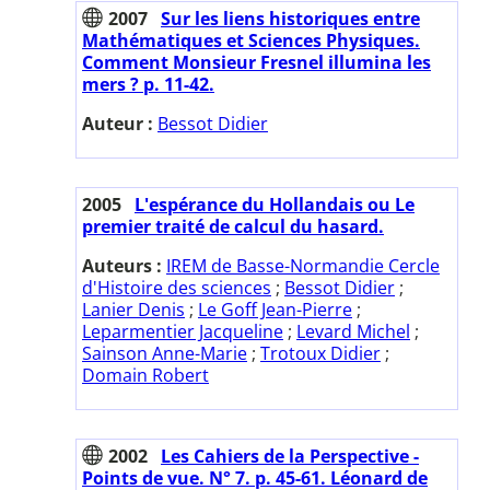
2007
Sur les liens historiques entre
Mathématiques et Sciences Physiques.
Comment Monsieur Fresnel illumina les
mers ? p. 11-42.
Auteur :
Bessot Didier
2005
L'espérance du Hollandais ou Le
premier traité de calcul du hasard.
Auteurs :
IREM de Basse-Normandie Cercle
d'Histoire des sciences
;
Bessot Didier
;
Lanier Denis
;
Le Goff Jean-Pierre
;
Leparmentier Jacqueline
;
Levard Michel
;
Sainson Anne-Marie
;
Trotoux Didier
;
Domain Robert
2002
Les Cahiers de la Perspective -
Points de vue. N° 7. p. 45-61. Léonard de