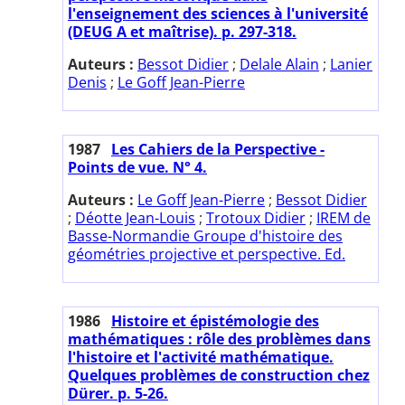
l'enseignement des sciences à l'université
(DEUG A et maîtrise). p. 297-318.
Auteurs :
Bessot Didier
;
Delale Alain
;
Lanier
Denis
;
Le Goff Jean-Pierre
1987
Les Cahiers de la Perspective -
Points de vue. N° 4.
Auteurs :
Le Goff Jean-Pierre
;
Bessot Didier
;
Déotte Jean-Louis
;
Trotoux Didier
;
IREM de
Basse-Normandie Groupe d'histoire des
géométries projective et perspective. Ed.
1986
Histoire et épistémologie des
mathématiques : rôle des problèmes dans
l'histoire et l'activité mathématique.
Quelques problèmes de construction chez
Dürer. p. 5-26.