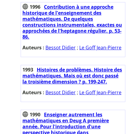
1996
Contribution à une approche
historique de l'enseignement des
mathématiques. De quelques
constructions instrumentales, exactes ou
approchées de l'heptagone régulier. p. 53-
86.
Auteurs :
Bessot Didier
;
Le Goff Jean-Pierre
1993
Histoires de problèmes. Histoire des
mathématiques. Mais où est donc passé
la troisième dimension ? p. 199-247.
Auteurs :
Bessot Didier
;
Le Goff Jean-Pierre
1990
Enseigner autrement les
mathématiques en Deug A première
année. Pour l'introduction d'une
perspective historique dans