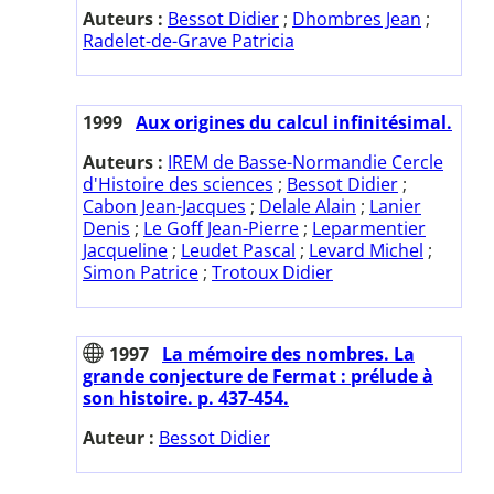
Auteurs :
Bessot Didier
;
Dhombres Jean
;
Radelet-de-Grave Patricia
1999
Aux origines du calcul infinitésimal.
Auteurs :
IREM de Basse-Normandie Cercle
d'Histoire des sciences
;
Bessot Didier
;
Cabon Jean-Jacques
;
Delale Alain
;
Lanier
Denis
;
Le Goff Jean-Pierre
;
Leparmentier
Jacqueline
;
Leudet Pascal
;
Levard Michel
;
Simon Patrice
;
Trotoux Didier
1997
La mémoire des nombres. La
grande conjecture de Fermat : prélude à
son histoire. p. 437-454.
Auteur :
Bessot Didier