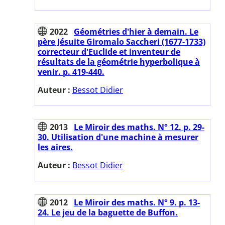
2022
Géométries d'hier à demain. Le
père Jésuite Giromalo Saccheri (1677-1733)
correcteur d'Euclide et inventeur de
résultats de la géométrie hyperbolique à
venir. p. 419-440.
Auteur :
Bessot Didier
2013
Le Miroir des maths. N° 12. p. 29-
30. Utilisation d'une machine à mesurer
les aires.
Auteur :
Bessot Didier
2012
Le Miroir des maths. N° 9. p. 13-
24. Le jeu de la baguette de Buffon.