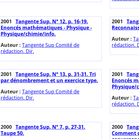
2001
Tangente Sup. N° 12. p. 16-19.
2001
Tange
Enoncés mathématiques - Physique -
Reconnaiss
Physique/chimie/info.
Auteur :
Ta
Auteur :
Tangente Sup Comité de
rédaction. D
rédaction. Dir.
2001
Tangente Sup. N° 13. p. 31-31. Tri
2001
Tange
par dénombrement et un exercice type.
Enoncés ma
Physique/c
Auteur :
Tangente Sup Comité de
rédaction. Dir.
Auteur :
Ta
rédaction. D
2000
Tangente Sup. N° 7. p. 27-31.
2000
Tange
Taupe 50.
Comment ca