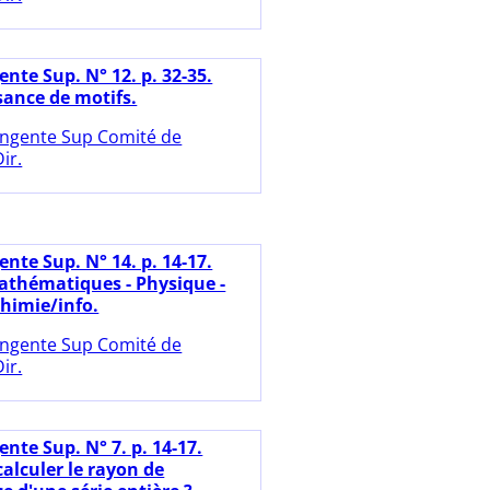
nte Sup. N° 12. p. 32-35.
ance de motifs.
ngente Sup Comité de
ir.
nte Sup. N° 14. p. 14-17.
thématiques - Physique -
himie/info.
ngente Sup Comité de
ir.
nte Sup. N° 7. p. 14-17.
lculer le rayon de