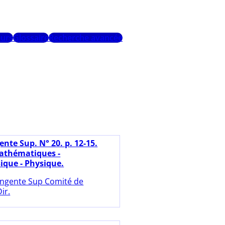
urs
Glossaire
Recherche avancée
nte Sup. N° 20. p. 12-15.
athématiques -
que - Physique.
ngente Sup Comité de
ir.