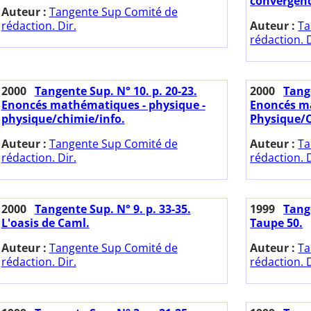
convergenc
Auteur :
Tangente Sup Comité de
rédaction. Dir.
Auteur :
Ta
rédaction. D
2000
Tangente Sup. N° 10. p. 20-23.
2000
Tange
Enoncés mathématiques - physique -
Enoncés ma
physique/chimie/info.
Physique/
Auteur :
Tangente Sup Comité de
Auteur :
Ta
rédaction. Dir.
rédaction. D
2000
Tangente Sup. N° 9. p. 33-35.
1999
Tange
L'oasis de Caml.
Taupe 50.
Auteur :
Tangente Sup Comité de
Auteur :
Ta
rédaction. Dir.
rédaction. D