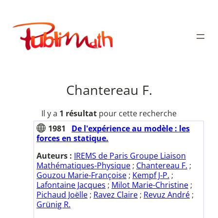
Aller
au
Publimath
contenu
Chantereau F.
Il y a
1 résultat
pour cette recherche
1981
De l'expérience au modèle : les
forces en statique.
Auteurs :
IREMS de Paris Groupe Liaison
Mathématiques-Physique
;
Chantereau F.
;
Gouzou Marie-Françoise
;
Kempf J-P.
;
Lafontaine Jacques
;
Milot Marie-Christine
;
Pichaud Joëlle
;
Ravez Claire
;
Revuz André
;
Grünig R.