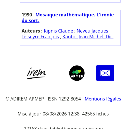
1990
Mosaïque mathématique. L'ironie
du sort.
Auteurs :
Kipnis Claude
;
Neveu Jacques
;
Tisseyre François
;
Kantor Jean-Michel. Dir.
© ADIREM-APMEP - ISSN 1292-8054 -
Mentions légales
-
Mise à jour 08/08/2026 12:38 -
42565 fiches -
17163 dans bibliothèque numérique -